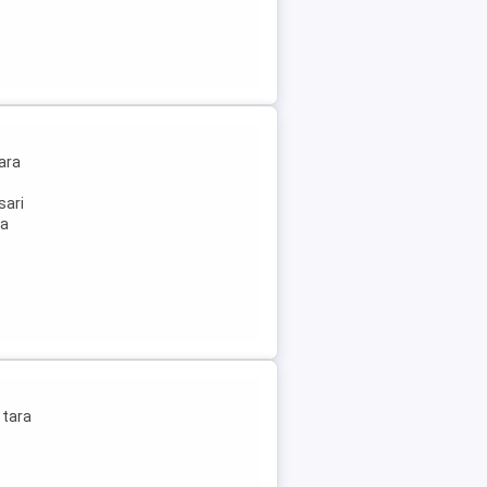
ara
sari
ta
 tara