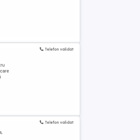
Telefon validat
tru
 care
i
Telefon validat
a,