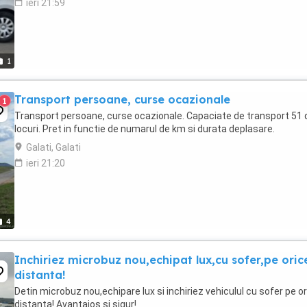
ieri 21:59
1
Transport persoane, curse ocazionale
1
Transport persoane, curse ocazionale. Capaciate de transport 51 
locuri. Pret in functie de numarul de km si durata deplasare.
Galati, Galati
ieri 21:20
4
Inchiriez microbuz nou,echipat lux,cu sofer,pe oric
distanta!
Detin microbuz nou,echipare lux si inchiriez vehiculul cu sofer pe o
distanta! Avantajos si sigur!