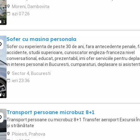
Moreni, Dambovita
azi 07:26
1
Sofer cu masina personala
Sofer cu experienta de peste 30 de ani, fara antecedente penale, f
accidente, studii superioare, cunoscator engleza-franceza nivel
conversational, educat, prezentabil, imi ofer serviciile pentru depla
in interes personal in Bucuresti, cumparaturi, deplasare si asisten
pentru persoane in varsta, ...
Sector 4, Bucuresti
ieri 23:36
2
Transport persoane microbuz 8+1
Transport persoane cu microbuz 8+1 Transfer aeroport Excursii În
și străinătate
Ploiesti, Prahova