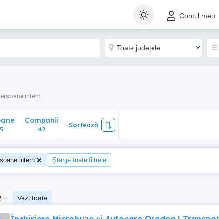
ane
Companii
Sortează
Contul meu
42
ersoane intern
oane
Companii
Sortează
5
42
soane intern
Șterge toate filtrele
e
–
Vezi toate
Închiriere Microbuze și Autocare Oradea | Transpor