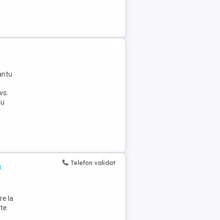
antu
vs.
au
Telefon validat
a
re la
ate