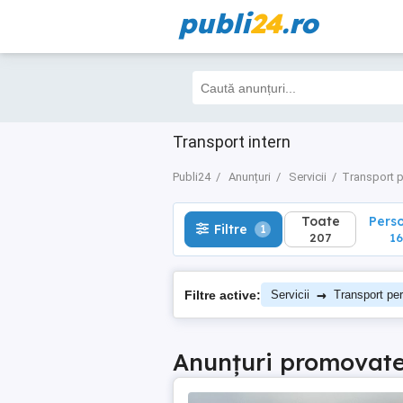
publi
24
.ro
Toate
Perso
Filtre
1
207
165
Transport intern
Publi24
Anunțuri
Servicii
Transport p
Toate
Pers
Filtre
1
207
16
→
Filtre active:
Servicii
Transport per
Anunțuri promovat