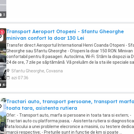
3
Transport Aeroport Otopeni - Sfantu Gheorghe
1
minivan confort la doar 130 Lei
Transfer direct Aeroportul International Henri Coanda Otopeni - Sf
Gheorghe sau Sfantu Gheorghe - Otopeni la doar 150 RON. Minivan
confortabil pentru 8 pasageri. Autoclima, Wi-Fi. Stăm la dispozi ia D
24 de ore, 7 zile pe săptămână. Vă preluăm de la sta iile speciale s
direct de la domiciliul ...
Sfantu Gheorghe, Covasna
azi 07:36
4
Tractari auto, transport persoane, transport marf
toata tara, asistenta rutiera
Ofer: - Transport auto, marfa si persoane in toata tara si extern; -
Tractari auto cu platforma joasa; - Asistenta rutiera si diagnostica
fata locului a unei probleme elecronice a masinii, cu testere dedic
marcii respective; - Preturile sunt in functie de km si poate ...