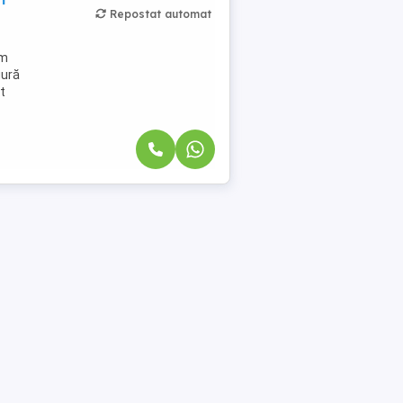
Repostat automat
om
gură
rt