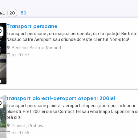
nă:
20
50
Transport persoane
Transport persoane , cu mașină personală , din tot județul Bistrița-
Năsăud către Aeroport sau oriunde dorește clientul. Non-stop!
Beclean, Bistrita-Nasaud
azi 07:57
1
transport ploiesti-aeroport otopeni 200lei
Transport persoane ploiesti-aeroport otopeni și aeroport otopeni-
ploiesti. Pret 200 lei cursa.Contact tel sau whatsapp.Disponibil la o
oră si zi.
Ploiesti, Prahova
azi 07:55