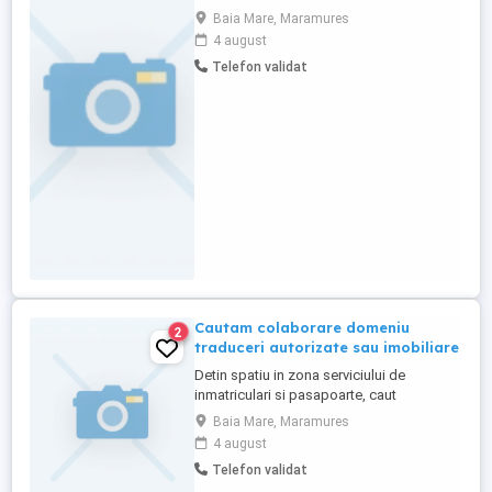
interpretariat in/din LIMBA ENGLEZA din
Baia Mare, Maramures
urmatoarele domenii: administrativ, tehnic,
4 august
psihologie, relatii internationale,
Telefon validat
sociologie, folclor, economie, comert,
vanzari, finante. La cerere se ofera servicii
de legalizare a traducerii. Seriozitate ...
Cautam colaborare domeniu
2
traduceri autorizate sau imobiliare
Detin spatiu in zona serviciului de
inmatriculari si pasapoarte, caut
colaborare pe traduceri sau imobiliare
Baia Mare, Maramures
4 august
Telefon validat