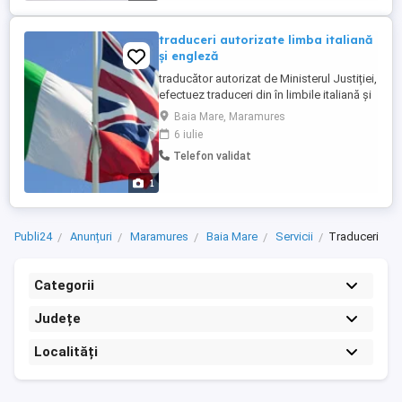
traduceri autorizate limba italiană
și engleză
traducător autorizat de Ministerul Justiției,
efectuez traduceri din în limbile italiană și
engleză. nu lăsa nimic la voia întâmplării,
Baia Mare, Maramures
apelează la un proefsionist!
6 iulie
Telefon validat
1
Publi24
Anunțuri
Maramures
Baia Mare
Servicii
Traduceri
Categorii
Județe
Localități