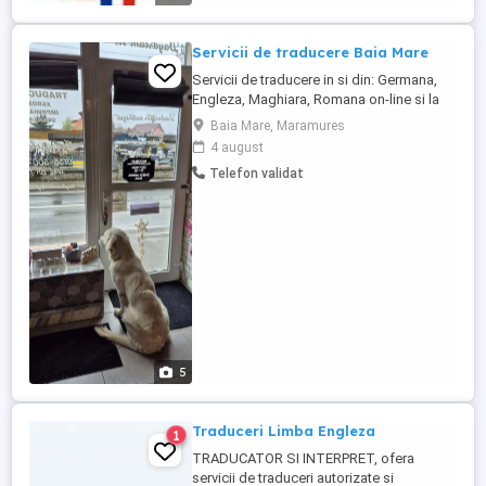
Servicii de traducere Baia Mare
Servicii de traducere in si din: Germana,
Engleza, Maghiara, Romana on-line si la
sediul din Baia Mare Servicii de traducere
Baia Mare, Maramures
in si din: Franceza, Spaniola, Italiana,
4 august
Olandeza, Ceha, Slovaca, Slovena, Rusa,
Telefon validat
Sarba, Araba, Ebraica, doar la sediul
nostru din Baia Mare. Traduceri: tehnice,
juridice, comerciale, ...
5
Traduceri Limba Engleza
1
TRADUCATOR SI INTERPRET, ofera
servicii de traduceri autorizate si