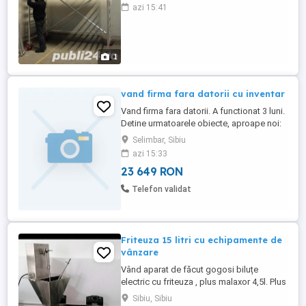
diametru exterior teava 50mm, grosime
azi 15:41
perete teava 2mm, produsa din aluminiu
6005 T6. Schela mobila in configuratie
lungime x latime : 1, 78m x 1, 35m, inaltimi
de lucru cuprinse intre 5, ...
1
vand firma fara datorii cu inventar
Vand firma fara datorii. A functionat 3 luni.
Detine urmatoarele obiecte, aproape noi:
1.filtru cafea Jura 2.masa rece 3 usi
Selimbar, Sibiu
1795x700x850 3.mobilier bar 4.vitrina
azi 15:33
frigorifica JUKA M400Q 5.vitrina frigorifica
23 649 RON
JUKA M100V 6.casa de marcat Datecs
WP50 7.chiuveta 50x80 8.aparat VEVOR
Telefon validat
waffle make-2 buc , ...
Friteuza 15 litri cu echipamente de
vânzare
Vând aparat de făcut gogosi biluțe
electric cu friteuza , plus malaxor 4,5l. Plus
beimarin 10 litri. Plus tava inox. Preț 5500
Sibiu, Sibiu