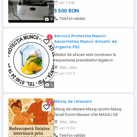
azi 14:43
5 500 RON
Telefon validat
5
Servicii Protectia Muncii-
1
Securitatea Muncii-Situatii de
Urgenta PSI
Mediul de afaceri este constrans la
respectarea prevederilor legale in
continuă schimbare, fiind necesară
Sibiu, Sibiu
conformarea strictă la acestea. Suntem o
azi 13:17
firma care isi respecta partenerii, oferim
servicii integrate de management in
1
domeniile Protectiei Muncii - Securită ii i
sănătă ii în muncă (SSM) cat ...
Masaj de relaxare
2
Masaj de relaxare Masaj sportiv Masaj
facial Domn Maseur ofer MASAJ DE
RELAXARE PROFESIONAL în mediul in care
Sibiu, Sibiu
te simți cel mai confortabil, la domiciliul
azi 13:04
tau. Masajul este ideal pentru: Reducerea
Telefon validat
stresului și anxietății Relaxarea