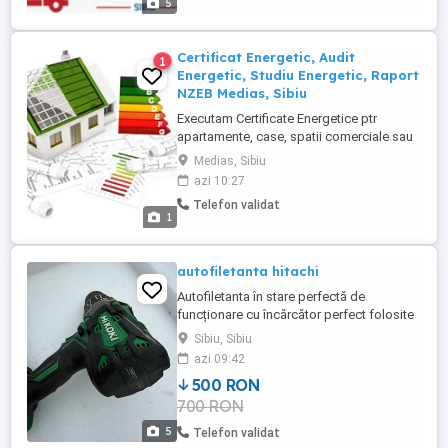
5
vegetal, etc, cu camionete de ...
Certificat Energetic, Audit
1
Energetic, Studiu Energetic, Raport
NZEB Medias, Sibiu
Executam Certificate Energetice ptr
apartamente, case, spatii comerciale sau
orice tip de cladire. Executam Audit
Medias, Sibiu
Energetic, studiu energetic, raport NZEB
azi 10:27
pentru orice tip de cladire (Scoli, Spitale,
Telefon validat
etc.), dar si pentru blocuri noi (cartiere
1
rezidentiale). Certificatul Energetic este
obligatoriu la ...
autofiletanta hitachi
Autofiletanta în stare perfectă de
funcționare cu încărcător perfect folosite
ocazional și bateria defectă din cauza
Sibiu, Sibiu
inutilizării ( se pot înlocui celulele)
azi 09:42
500 RON
700 RON
5
Telefon validat