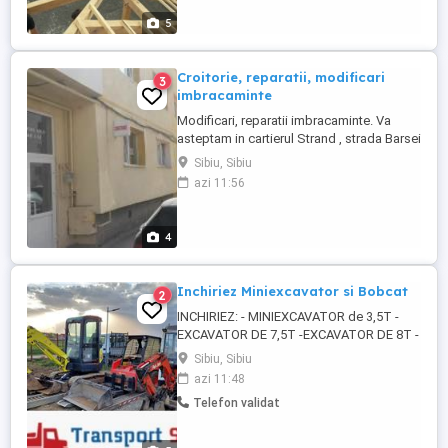
transformarea spațiului tău într-o oază de
5
confort și ...
Croitorie, reparatii, modificari
3
imbracaminte
Modificari, reparatii imbracaminte. Va
asteptam in cartierul Strand , strada Barsei
nr.3 , bl.37, sc. A, parter. Tel. .
Sibiu, Sibiu
azi 11:56
4
Inchiriez Miniexcavator si Bobcat
2
INCHIRIEZ: - MINIEXCAVATOR de 3,5T -
EXCAVATOR DE 7,5T -EXCAVATOR DE 8T -
MINIINCARCATOR BOBCAT -
Sibiu, Sibiu
BULDOEXCAVATOR -CILINDRU
azi 11:48
COMPACTOR DE 3T Execut sapaturi
Telefon validat
fundatii, santuri pt canalizare, curent, gaz,
evacuez pamant moloz. TRANSPORT
BASCULABIL moloz, nisip, șorț, pamant