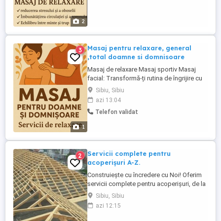
musculaturii tensionate Îmbunătățirea
circulației sanguine Promovarea ...
2
Masaj pentru relaxare, general
3
,total doamne si domnisoare
Masaj de relaxare Masaj sportiv Masaj
facial: Transformă-ți rutina de îngrijire cu
crema de masaj hrănitoare pentru față și
Sibiu, Sibiu
decolteu! Îmbogățită cu ceramide, oferă
azi 13:04
hidratare intensă și un ten radiant.
Telefon validat
Răsfață-te acum! Domn Maseur , ofer
MASAJ DE RELAXARE PROFESIONAL în
1
mediul in care te simți cel ...
Servicii complete pentru
2
acoperișuri A-Z.
Construiește cu încredere cu Noi! Oferim
servicii complete pentru acoperișuri, de la
proiectare și consultanță până la execuție
Sibiu, Sibiu
și întreținere. Cu o vastă experiență în
azi 12:15
domeniu și o echipă de profesioniști
dedicați, suntem alegerea perfectă pentru