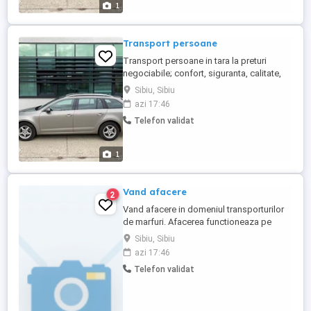
1
Transport persoane
Transport persoane in tara la preturi
negociabile; confort, siguranta, calitate,
cu auto Skoda Oktavia 2017
Sibiu, Sibiu
azi 17:46
Telefon validat
1
Vand afacere
2
Vand afacere in domeniul transporturilor
de marfuri. Afacerea functioneaza pe
baza de contracte.Masinile circula zilnic.
Sibiu, Sibiu
Masinile sunt functionale, doua dintre ele
azi 17:46
au reparatie capitala la motor, efectiv
Telefon validat
motoare noi.