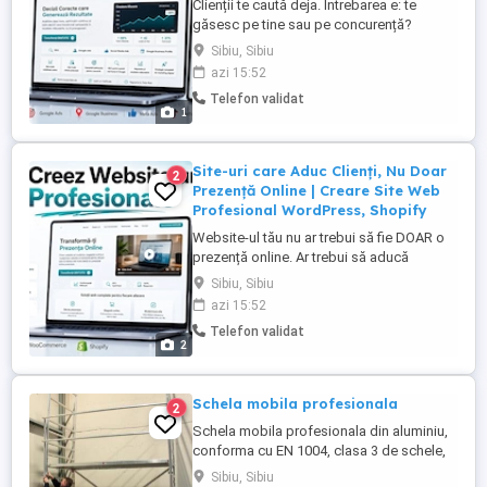
Clienții te caută deja. Întrebarea e: te
găsesc pe tine sau pe concurență?
96.55% dintre pagini nu primesc trafic din
Sibiu, Sibiu
Google, organicul generează cu 300% mai
azi 15:52
mult trafic decât social media, iar Google
Telefon validat
organic reprezintă 57.8% din tot traficul
1
web (sursa: backlinko.com seo-stats). O
strategie eficientă ...
Site-uri care Aduc Clienți, Nu Doar
2
Prezență Online | Creare Site Web
Profesional WordPress, Shopify
Website-ul tău nu ar trebui să fie DOAR o
prezență online. Ar trebui să aducă
încredere, clienți și vânzări. În timp ce
Sibiu, Sibiu
citești acest text, potențialii tăi clienți
azi 15:52
caută deja pe Google produsele sau
Telefon validat
serviciile tale. Întrebarea este simplă:
2
ajung pe website-ul optim sau la
concurență? Mulți antreprenori ...
Schela mobila profesionala
2
Schela mobila profesionala din aluminiu,
conforma cu EN 1004, clasa 3 de schele,
sarcina maxima admisa 200kg/ mp,
Sibiu, Sibiu