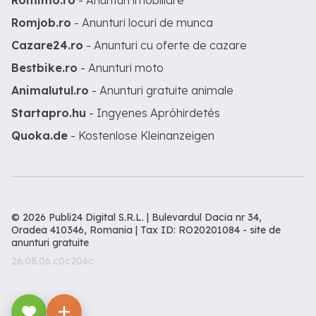
Romimo.ro
- Anunturi imobiliare
Romjob.ro
- Anunturi locuri de munca
Cazare24.ro
- Anunturi cu oferte de cazare
Bestbike.ro
- Anunturi moto
Animalutul.ro
- Anunturi gratuite animale
Startapro.hu
- Ingyenes Apróhirdetés
Quoka.de
- Kostenlose Kleinanzeigen
© 2026 Publi24 Digital S.R.L. | Bulevardul Dacia nr 34,
Oradea 410346, Romania | Tax ID: RO20201084 -
site de
anunturi gratuite
26.08.06.c0c206c