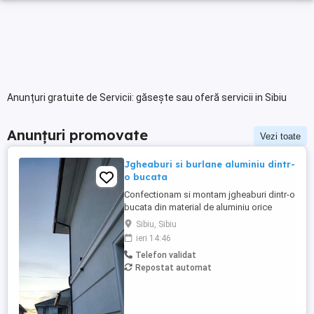
Anunțuri gratuite de Servicii: găsește sau oferă servicii in Sibiu
Anunțuri promovate
Vezi toate
Jgheaburi si burlane aluminiu dintr-
o bucata
Confectionam si montam jgheaburi dintr-o
bucata din material de aluminiu orice
lungime . Jgheabul se face la fata locului
Sibiu, Sibiu
dupa lungimea necesara. Avem diferite
ieri 14:46
dimensiuni si culori, astfel clientul poate
Telefon validat
alege varianta potrivita pentru casa lui.
Repostat automat
Suntem deschisi la colaborari pe termen
lung.Pentru mai ...