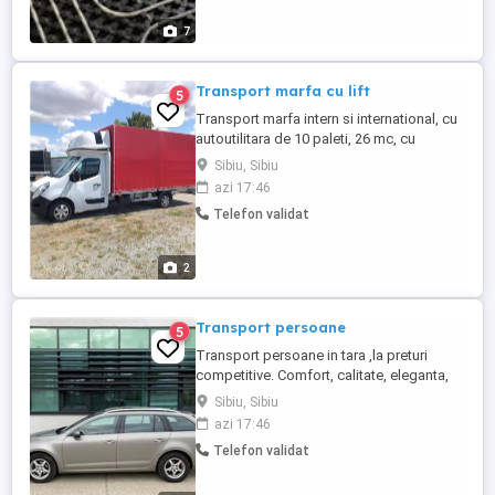
7
Transport marfa cu lift
5
Transport marfa intern si international, cu
autoutilitara de 10 paleti, 26 mc, cu
dimensiuni pentru marfa 5x2,1x2,5, masina
Sibiu, Sibiu
cu lift si liza Pretul este negociabil in
azi 17:46
functie de distanta si greutate. Se emite
Telefon validat
factura
2
Transport persoane
5
Transport persoane in tara ,la preturi
competitive. Comfort, calitate, eleganta,
cu auto , VW Passat 2018 si Skoda
Sibiu, Sibiu
Octavia 2017. Preturi rezonabile si
azi 17:46
negociabile.
Telefon validat