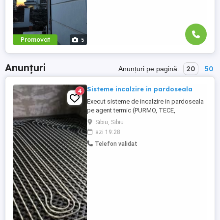
Promovat
5
Anunțuri
20
50
Anunțuri pe pagină:
Sisteme incalzire in pardoseala
4
Execut sisteme de incalzire in pardoseala
pe agent termic (PURMO, TECE,
FRANKISCHE, UPONOR).
Sibiu, Sibiu
azi 19:28
Telefon validat