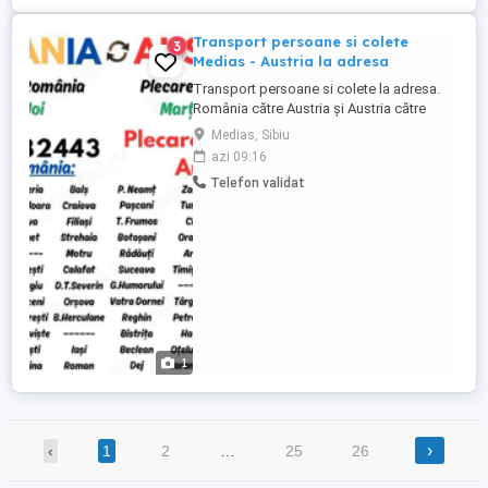
Transport persoane si colete
3
Medias - Austria la adresa
Transport persoane si colete la adresa.
România către Austria și Austria către
România. Cursele se efectuează cu
Medias, Sibiu
microbuze noi si confortabile cu câte 2
azi 09:16
soferi pe fiecare microbuz. Plecare din
Telefon validat
România: Luni și Joi Plecare din Austria:
Marti și Vineri Rutele de plecare sosire
Austria: Ruta1: ...
1
›
‹
1
2
…
25
26