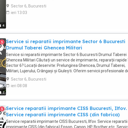
cu pierderi de agent frigorific. Garantie pentru manopera si ...
Sector 6, Bucuresti
ieri 13:03
4
Service si reparatii imprimante Sector 6 Bucuresti
3
Drumul Taberei Ghencea Militari
Service si reparatii imprimante Sector 6 Bucuresti Drumul Taberei
Ghencea Militari Căutați un service de imprimante, reparații rapide 
Sector 6? Locații deservite: Prelungirea Ghencea, Drumul Taberei,
Militari, Lujerului, Crângași și Giulești. Oferim servicii profesionale d
mentenanță și reparații ...
Sector 6, Bucuresti
ieri 08:08
2
Service reparatii imprimante CISS Bucuresti, Ilfov.
3
Service reparatii imprimante CISS (din fabrica)
Service reparatii imprimante CISS Bucuresti, Ilfov. Service reparatii
imprimante CISS (din fabrica) Epson, Canon, HP, Brother etc. Servici