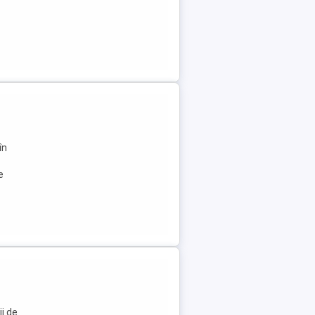
în
e
i de