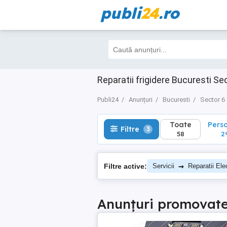
publi
24
.ro
Toate
Perso
Filtre
3
58
29
Reparatii frigidere Bucuresti Se
Publi24
Anunțuri
Bucuresti
Sector 6
Toate
Pers
Filtre
3
58
2
→
Filtre active:
Servicii
Reparatii Ele
Anunțuri promovat