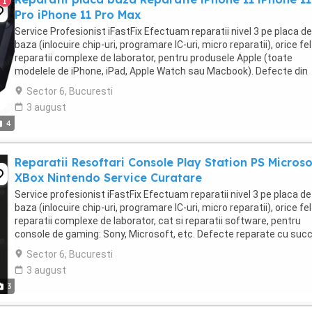
1
Pro iPhone 11 Pro Max
Service Profesionist iFastFix Efectuam reparatii nivel 3 pe placa de
baza (inlocuire chip-uri, programare IC-uri, micro reparatii), orice fe
reparatii complexe de laborator, pentru produsele Apple (toate
modelele de iPhone, iPad, Apple Watch sau Macbook). Defecte din
placa de baza reparate cu succes ...
Sector 6, Bucuresti
3 august
4
Reparatii Resoftari Console Play Station PS Microso
XBox Nintendo Service Curatare
Service profesionist iFastFix Efectuam reparatii nivel 3 pe placa de
baza (inlocuire chip-uri, programare IC-uri, micro reparatii), orice fe
reparatii complexe de laborator, cat si reparatii software, pentru
console de gaming: Sony, Microsoft, etc. Defecte reparate cu suc
in cadrul service-ului ...
Sector 6, Bucuresti
3 august
3