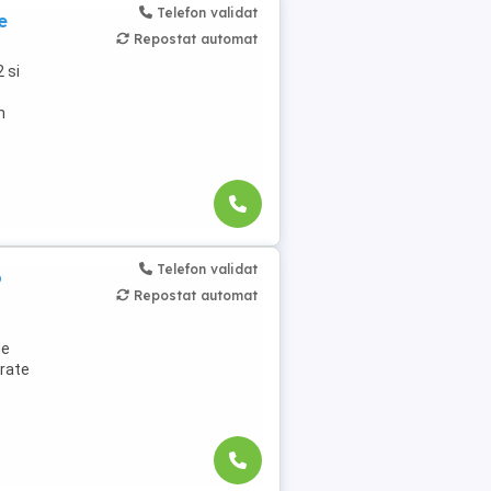
Telefon validat
e
Repostat automat
 si
h
Telefon validat
o
Repostat automat
de
arate