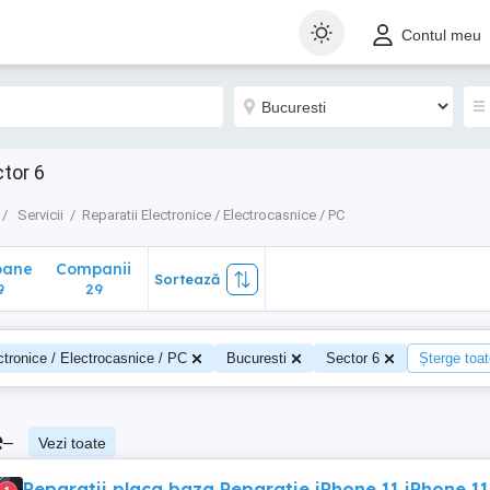
ane
Companii
Sortează
Contul meu
29
ctor 6
Servicii
Reparatii Electronice / Electrocasnice / PC
oane
Companii
Sortează
9
29
ctronice / Electrocasnice / PC
Bucuresti
Sector 6
Șterge toate
e
–
Vezi toate
Reparatii placa baza Reparatie iPhone 11 iPhone 11