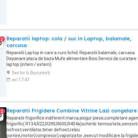
Reparatii laptop: cola / suc in Laptop, balamale,
2
carcasa
Reparatii Laptop in care a curs lichid. Reparatii balamale, carcasa.
Depanare placa de baza Mufe alimentare Bios Servicii de curatare
laptop (intern / extern)
Sector 6, Bucuresti
ieri 17:47
Reparatii Frigidere Combine Vitrine Lazi congelare
2
Reparatii frigorifice indiferent marca,asigur piese,completare age
frigorific( R134,R22,R290,R600,R404a)schimb termostate,senzorii
nofrost,ventilator,timer defrost,releu
pornire,motor(compresor),vaporizator ,execut modificare la frigid