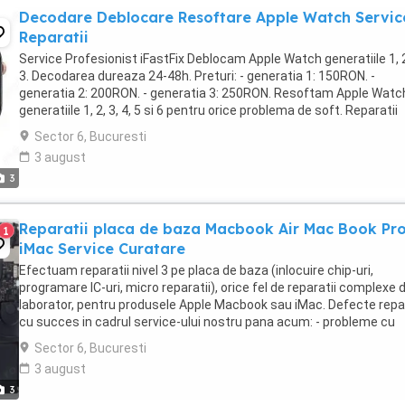
Decodare Deblocare Resoftare Apple Watch Servic
Reparatii
Service Profesionist iFastFix Deblocam Apple Watch generatiile 1, 2
3. Decodarea dureaza 24-48h. Preturi: - generatia 1: 150RON. -
generatia 2: 200RON. - generatia 3: 250RON. Resoftam Apple Watc
generatiile 1, 2, 3, 4, 5 si 6 pentru orice problema de soft. Reparatii
hardware de orice gen, atat ...
Sector 6, Bucuresti
3 august
3
Reparatii placa de baza Macbook Air Mac Book Pr
1
iMac Service Curatare
Efectuam reparatii nivel 3 pe placa de baza (inlocuire chip-uri,
programare IC-uri, micro reparatii), orice fel de reparatii complexe 
laborator, pentru produsele Apple Macbook sau iMac. Defecte rep
cu succes in cadrul service-ului nostru pana acum: - probleme cu
afisarea pe display (nu afiseaza ...
Sector 6, Bucuresti
3 august
3