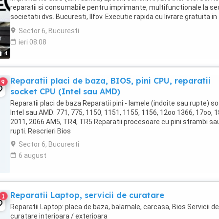
reparatii si consumabile pentru imprimante, multifunctionale la sed
societatii dvs. Bucuresti, Ilfov. Executie rapida cu livrare gratuita in
max. 2 ore la ...
Sector 6, Bucuresti
ieri 08:08
4
Reparatii placi de baza, BIOS, pini CPU, reparatii
9
socket CPU (Intel sau AMD)
Reparatii placi de baza Reparatii pini - lamele (indoite sau rupte) s
Intel sau AMD: 771, 775, 1150, 1151, 1155, 1156, 12oo 1366, 17oo, 1
2011, 2066 AM5, TR4, TR5 Reparatii procesoare cu pini strambi sa
rupti. Rescrieri Bios
Sector 6, Bucuresti
6 august
Reparatii Laptop, servicii de curatare
1
Reparatii Laptop: placa de baza, balamale, carcasa, Bios Servicii de
curatare interioara / exterioara