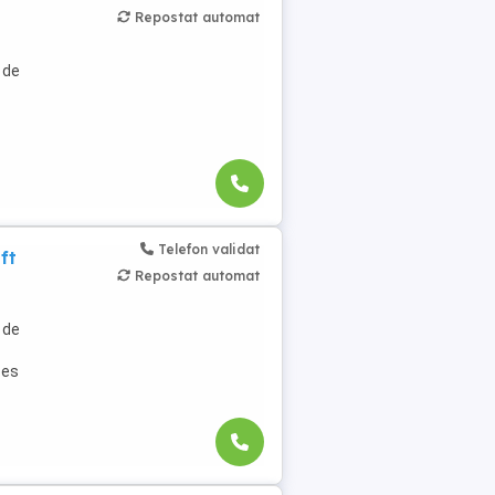
Repostat automat
l de
Telefon validat
ft
Repostat automat
l de
ces