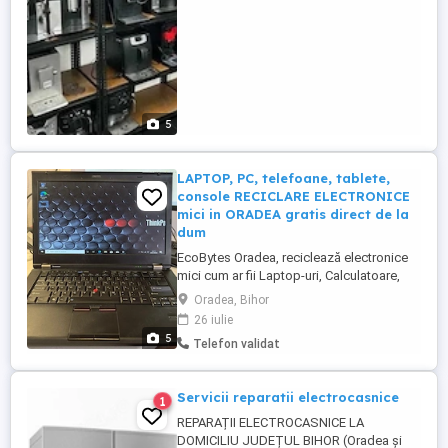
perfecte! Reparăm ...
5
LAPTOP, PC, telefoane, tablete,
console RECICLARE ELECTRONICE
mici in ORADEA gratis direct de la
dum
EcoBytes Oradea, reciclează electronice
mici cum ar fii Laptop-uri, Calculatoare,
telefoane, tablete, console de joc și
Oradea, Bihor
accesoriile acestora GRATIS cu ridicare
26 iulie
direct de la dumneavoastră 0 7 5 9 4 6 7 5
5
Telefon validat
8 4
Servicii reparatii electrocasnice
1
REPARAȚII ELECTROCASNICE LA
DOMICILIU JUDEȚUL BIHOR (Oradea și