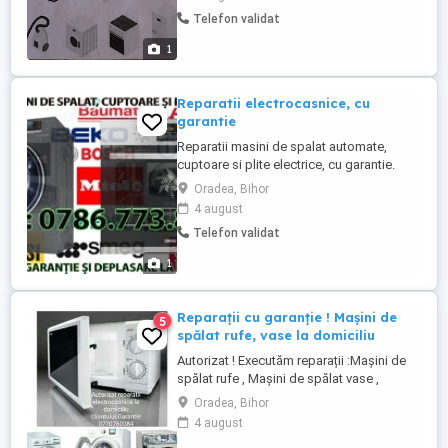
Telefon validat
1
Reparatii electrocasnice, cu
garantie
Reparatii masini de spalat automate,
cuptoare si plite electrice, cu garantie.
Oradea, Bihor
4 august
Telefon validat
1
Reparații cu garanție ! Mașini de
5
spălat rufe, vase la domiciliu
Autorizat ! Executăm reparații :Mașini de
spălat rufe , Mașini de spălat vase ,
Uscătoare rufe , Cuptoare electrice ,
Oradea, Bihor
Cuptoare cu microunde . Lucram cu piese
4 august
noi și de calitate ! Reparația se face la