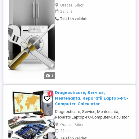
toate localitățile din județ) SERVICE
Oradea, Bihor
AUTORIZAT PENTRU MĂRCILE:
23 iulie
ELECTROLUX AEG GORENJE CANDY
Telefon validat
HISENSE SMEG , DAEWOO SAMUS
ALBATROS VORTEX Tehnicieni
profesioniști pentru mărci premium și
accesibile, direct la tine acasă! CE ...
1
Diagnosticare, Service,
1
Mentenanta, Reparatii Laptop-PC-
Computer-Calculator
Diagnosticare, Service, Mentenanta,
Reparatii Laptop-PC-Computer-Calculator.
- -Detectare, diagnosticare si constatarea
Oradea, Bihor
defectiuni 50 Lei -Optimizare Sistem de
22 iulie
Operare in functie de configuratia
Telefon validat