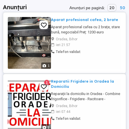
Anunțuri
20
50
Anunțuri pe pagină:
Aparat profesional cafea, 2 brate
Aparat profesional cafea cu 2 brațe, stare
bună, negociabil Preț: 1200 euro
Oradea, Bihor
ieri 21:57
Telefon validat
1
Reparatii Frigidere in Oradea la
1
Domiciliu
Reparații la domiciliu in Oradea - Combine
frigorifice - Frigidere - Racitoare -
Congelatoare - Incărcări completări cu
Oradea, Bihor
freon - Schimb de componente defecte:
ieri 07:44
Compresoare, Termostate, Filtre
Telefon validat
deshidratoare infundate etc. - Deplasare
constatare gratuită in caz dacă se repară
2