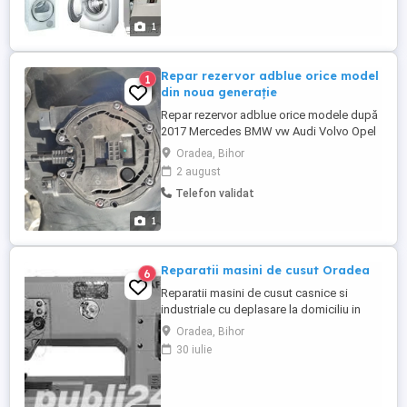
domiciliul clientului ! Se oferă Garanție !
1
Repar rezervor adblue orice model
1
din noua generație
Repar rezervor adblue orice modele după
2017 Mercedes BMW vw Audi Volvo Opel
Nissan...
Oradea, Bihor
2 august
Telefon validat
1
Reparatii masini de cusut Oradea
6
Reparatii masini de cusut casnice si
industriale cu deplasare la domiciliu in
Oradea .Tel
Oradea, Bihor
30 iulie