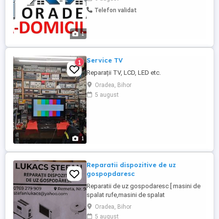
Compresoare, Termostate, Filtre
Telefon validat
deshidratoare infundate etc. - Deplasare
constatare gratuită in caz dacă se repară
aparatul defect.
1
Service TV
1
Reparații TV, LCD, LED etc.
Oradea, Bihor
5 august
1
Reparatii dispozitive de uz
gospopdaresc
Reparatii de uz gospodaresc [ masini de
spalat rufe,masini de spalat
vase,cuptoare electrice ]
Oradea, Bihor
5 august