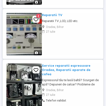
1
Reparatii TV
2
Reparatii TV ,LCD, LED etc.
Oradea, Bihor
27 iulie
1
Service reparatii espressoare
Oradea, Reparatii aparate de
cafea
Espressorul tău te lasă baltă? Scurgeri de
apă? Depuneri de calcar? Probleme de
presiune? Afișaj defect sau sistem de
Oradea, Bihor
spumare cu erori? Nu-ți face griji suntem
27 iulie
aici! La Ilovecoffee, intervenim rapid și
Telefon validat
oferim soluții durabile pentru orice model.
Contactează-ne și revino la gustul cafelei