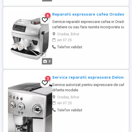
aparatul defect.
Reparatii expresoare cafea Oradea
6
Service-reparatii expresoare cafea in Oradea,di
cafetiere cu sau fara rasnita incorporata sau cu 
modele:Saeco,Delonghi,Gaggia,Philips,Trevi,J
Oradea, Bihor
Point, Zelmer,Krups Dolce Gusto,JuraBisch,Si
ieri 07:25
gratuita.
Telefon validat
8
Service reparatii expresoare Delonghi
3
Service autorizat pentru expresoare de cafea i
diferite modele
Saeco,Delonghi,Gaggia,Nespreso,Philips,Leli
Oradea, Bihor
este gratuita.
ieri 07:25
Telefon validat