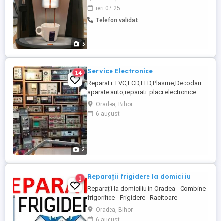
la cafetiere cu sau fara rasnita incorporata sau 
ieri 07:25
modele:Saeco,Delonghi,Gaggia,Philips,Lelit,
Telefon validat
...
3
Service Electronice
14
Reparatii TVC,LCD,LED,Plasme,Decodari
aparate auto,reparatii placi electronice
(aparate cafea,masini de
Oradea, Bihor
spalat,frigidere,porti electrice,diferite
6 august
aparate electronice,surse de
alimentare,etc),amplificatoare audio
inclusiv cele de BMW,CD,DVD,Navigatii
auto,CD,DVD Auto, .Daca nu apare in lista
2
sunati se ...
Reparații frigidere la domiciliu
1
Reparații la domiciliu in Oradea - Combine
frigorifice - Frigidere - Racitoare -
Congelatoare - Incărcări completări cu
Oradea, Bihor
freon - Schimb de componente defecte:
6 august