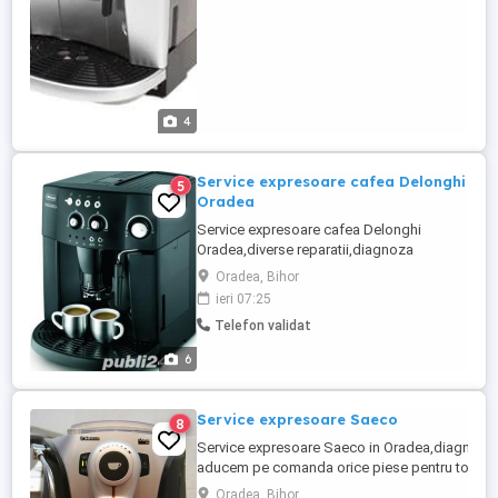
4
Service expresoare cafea Delonghi
5
Oradea
Service expresoare cafea Delonghi
Oradea,diverse reparatii,diagnoza
gratuita.Oferim service si la alte modele
Oradea, Bihor
de expresoare sau cafetiere.
ieri 07:25
Telefon validat
6
Service expresoare Saeco
8
Service expresoare Saeco in Oradea,diagnoza 
aducem pe comanda orice piese pentru toate ti
Saeco. Service-reparatii expresoare cafea in O
Oradea, Bihor