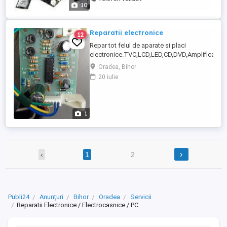
produsului intre 50 si 100 Lei -
10
Defragmentare, Curatare si Mentenanta
Hard Disk 50 Lei -Devirusare(Eliminarea ...
Reparatii electronice
12
Repar tot felul de aparate si placi
electronice.TVC,LCD,LED,CD,DVD,Amplificatoar
inclusiv auto,placi automatizare,placi de
Oradea, Bihor
centrale termice,placi de masini de spalat,placi
20 iulie
de automatizare porti si usi,surse de
alimentare,invertoare,placi si surse
industriale,placi aparate de cafea inclusiv
profesionale,si ...
1
›
‹
1
2
Publi24
Anunțuri
Bihor
Oradea
Servicii
Reparatii Electronice / Electrocasnice / PC