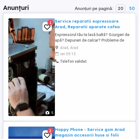
Anunțuri
20
50
Anunțuri pe pagină:
Service reparatii espressoare
1
Arad, Reparatii aparate cafea
Espressorul tău te lasă baltă? Scurgeri de
apă? Depuneri de calcar? Probleme de
presiune? Afișaj defect sau sistem de
Arad, Arad
spumare cu erori? Nu-ți face griji suntem
ieri 09:15
aici! La Ilovecoffee, intervenim rapid și
Telefon validat
oferim soluții durabile pentru orice model.
Contactează-ne și revino la gustul cafelei
perfecte! Reparăm ...
5
Happy Phone - Service gsm Arad
2
magazin accesorii huse si folii