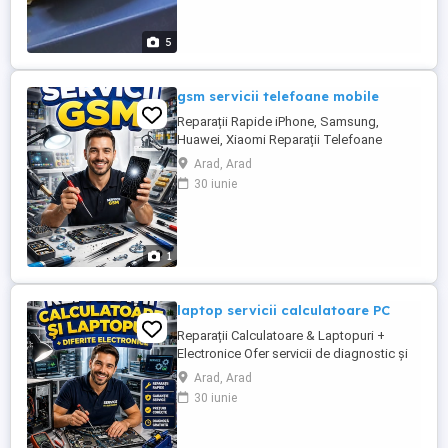
5
gsm servicii telefoane mobile
Reparații Rapide iPhone, Samsung,
Huawei, Xiaomi Reparații Telefoane
Înlocuire Ecran, Baterie, Port Încărcare
Arad, Arad
Resoftări, Decodări și Reparații Hardware
30 iunie
Ai probleme cu telefonul? Am soluția!
Oferim servicii de reparații pentru orice
model de smartphone sau tabletă (iPhone,
Samsung, Huawei, Xiaomi, ...
1
laptop servicii calculatoare PC
Reparații Calculatoare & Laptopuri +
Electronice Ofer servicii de diagnostic și
reparații pentru: Calculatoare (PC)
Arad, Arad
Laptopuri (toate mărcile) Plăci de bază și
30 iunie
componente hardware Curățare de praf +
schimb pastă termoconductoare Instalare
Windows Linux + drivere Recuperare date