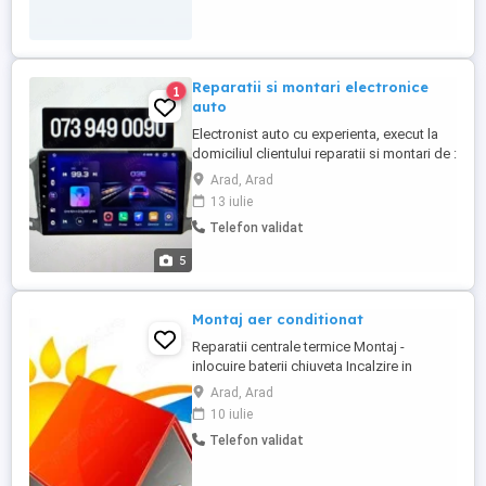
Reparatii si montari electronice
1
auto
Electronist auto cu experienta, execut la
domiciliul clientului reparatii si montari de :
Navigatie gps, incalzire in scaune, alarme
Arad, Arad
,difuzoare auto, amplificatoare, boxe auto,
13 iulie
cablaje amplificatoare auto, cd auto, d.v.d.
Telefon validat
auto -Reparatii electrice auto diverse -
alarme auto, inchidere centralizata
5
geamuri ...
Montaj aer conditionat
Reparatii centrale termice Montaj -
inlocuire baterii chiuveta Incalzire in
pardoseala Centrale - boilere pe lemn
Arad, Arad
Boilere electrice Montaj calorifere Montaj
10 iulie
obiecte sanitare Reparatii tevi Reductoare
Telefon validat
apa Incarcare cu freon aer conditionat
Hidrofoare Montaj aer conditionat
Canalizari Verificari ...