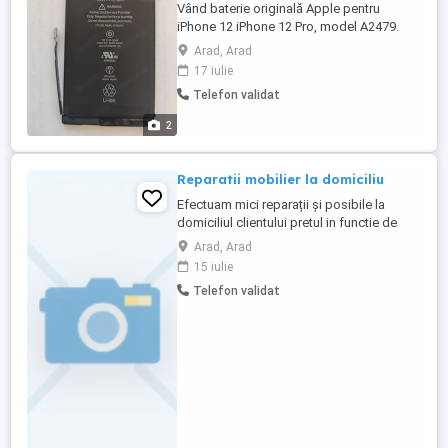
Vând baterie originală Apple pentru
iPhone 12 iPhone 12 Pro, model A2479.
Bateria este folosită, scoasă dintr-un
Arad, Arad
iPhone 12. La momentul demontării avea
17 iulie
79% Battery Health. Este potrivită în
Telefon validat
special pentru service-uri GSM care
doresc să o folosească pentru transfer
2
cip BMS original sau pentru piese. Detalii:
Compatibilă ...
Reparatii mobilier la domiciliu
Efectuam mici reparații și posibile la
domiciliul clientului pretul in functie de
locatie și in functie de reparație și execuție
Arad, Arad
Deplasarea in oraș este de 50.lei
15 iulie
Telefon validat