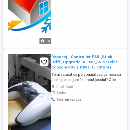
10
Reparații Controller PS5 (Stick
Drift, Upgrade la TMR,) & Service
Console PS5 (HDMI, Curatare)
Te-ai săturat ca personajul sau camera să
se miște singure în timpul jocului? Ofer
servicii profesionale de reparație și
Arad, Arad
upgrade pentru controllere PS5
3 iulie
DualSense (toate modelele) prin
Telefon validat
înlocuirea vechilor joystick-uri cu
tehnologia de ultimă generație: Senzori
Magnetici TMR ! Ce include reparația de ...