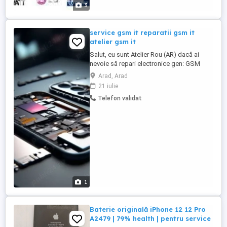
3
service gsm it reparatii gsm it
atelier gsm it
Salut, eu sunt Atelier Rou (AR) dacă ai
nevoie să repari electronice gen: GSM
(telefoane mobile, fixe) sau IT (laptop-uri,
Arad, Arad
unități centrale, monitoare) imprimante,
21 iulie
alte servicii: reîncărcări cartușe, copii
Telefon validat
xerox mă găsești la sediu,site și rețelele
sociale: Facebook, Whatsapp.
Diagnosticare și depanare Identificarea ...
1
Baterie originală iPhone 12 12 Pro
A2479 | 79% health | pentru service