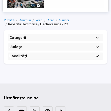
Upgrade SSD RAM pentru ...
1
Publi24
Anunțuri
Arad
Arad
Servicii
Reparatii Electronice / Electrocasnice / PC
Categorii
Județe
Localități
Urmărește-ne pe