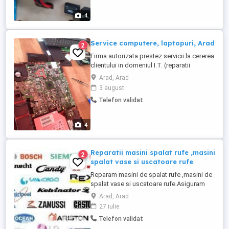
concediului.Realizez de asemenea si
instalatia de 230V ...
4
Service computere, laptopuri, Arad
2
Firma autorizata prestez servicii la cererea
clientului in domeniul I.T. (reparatii
calculatoare si laptopuri, instalare routere
Arad, Arad
wireless, instalare WINDOWS si programe
3 august
de orice fel, devirusare,updatare drivere si
Telefon validat
instalare antivirus aceste fiind sustinute cu
o experienta de peste 8 ani in domeniul
I.T. Ofer ...
4
Reparatii masini spalat rufe ,masini
2
spalat vase si uscatoare rufe
Reparam masini de spalat rufe ,masini de
spalat vase si uscatoare rufe.Asiguram
piese noi din stoc sau la comanda.Ne
Arad, Arad
ocupam de aceasta activitate de peste 20
27 iulie
ani.
Telefon validat