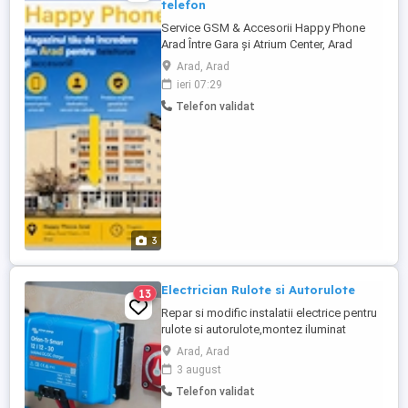
telefon
Service GSM & Accesorii Happy Phone
Arad Între Gara și Atrium Center, Arad
Servicii oferite: Reparații telefoane mobile
Arad, Arad
și smartphone-uri Montaj accesorii (folie,
ieri 07:29
ecran, baterie etc.) contracost Produse
Telefon validat
disponibile pe stoc sau la comandă
Accesorii disponibile: Huse carcase de
protecție ...
3
Electrician Rulote si Autorulote
13
Repar si modific instalatii electrice pentru
rulote si autorulote,montez iluminat
,frigidere,pompe apa,televizoare,totul la
Arad, Arad
12 Volti. Pot monta panouri fotovoltaice si
3 august
baterii pentru rulote si autorulote astfel
Telefon validat
incat sa fiti independenti pe durata