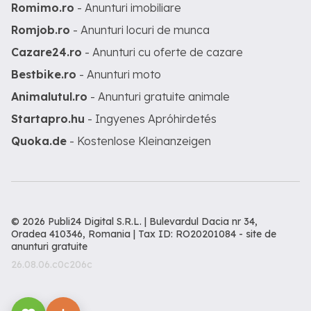
Romimo.ro
- Anunturi imobiliare
Romjob.ro
- Anunturi locuri de munca
Cazare24.ro
- Anunturi cu oferte de cazare
Bestbike.ro
- Anunturi moto
Animalutul.ro
- Anunturi gratuite animale
Startapro.hu
- Ingyenes Apróhirdetés
Quoka.de
- Kostenlose Kleinanzeigen
© 2026 Publi24 Digital S.R.L. | Bulevardul Dacia nr 34,
Oradea 410346, Romania | Tax ID: RO20201084 -
site de
anunturi gratuite
26.08.06.c0c206c