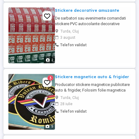
Stickere decorative amuzante
De sarbatori sau evenimente comandati
stickere PVC autocolante decorative
pentru copii cu personaje indragite din
Turda, Cluj
desene, care se pot lipi pe mobila, perete,
3 august
birou, usa, faianta, frigider. Personaje
Telefon validat
animate ca mos Craciun, iepurasul sau
eroi din desenele animate sunt indragiti de
orice copil. Decoratiuni ...
2
Stickere magnetice auto & frigider
3
Producator stickere magnetice publicitare
auto & frigider, Folosim folie magnetica
Sanders 75 microni cu latime de 62 cm
Turda, Cluj
care rezista la deplasare autoturismelor
28 iulie
cu viteze mari, inclusiv pe autostrada
Telefon validat
Design - cream machete grafice sau
folosim grafica clientului Print - orice
dimensiune, grafica sau ...
5