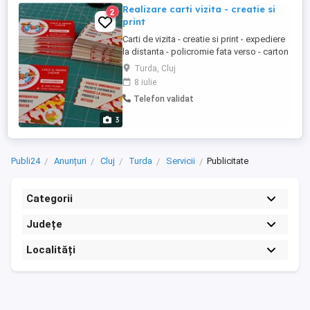
Realizare carti vizita - creatie si
2
print
Carti de vizita - creatie si print - expediere
la distanta - policromie fata verso - carton
300 g mp - dimensiune 9 x 5 cm, 8,5 x 9,5
Turda, Cluj
cm Executie - tipar digital Konika Minolta
8 iulie
24 ore Design - realizare macheta grafica
Telefon validat
20-30 ron Transport posta 12 ron + curier
20 ron
3
Publi24
Anunțuri
Cluj
Turda
Servicii
Publicitate
Categorii
Județe
Localități