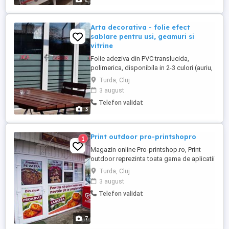
Arta decorativa - folie efect
sablare pentru usi, geamuri si
vitrine
Folie adeziva din PVC translucida,
polimerica, disponibila in 2-3 culori (auriu,
argintiu sau transparent), cu variante fin
Turda, Cluj
sau grosier, pentru decupare pe cutter
3 august
plotter. Adezivul nu isi modifica culoarea
Telefon validat
in timpul aplicarii, deci lipirea se poate
3
face cu apa sau fara, iar suprafata
satinata inlatura ...
Print outdoor pro-printshopro
1
Magazin online Pro-printshop.ro, Print
outdoor reprezinta toata gama de aplicatii
de promovare si publicitate outdoor
Turda, Cluj
afisate in exteriorul cladirilor, spatiilor
3 august
comerciale sau in zone de impact.
Telefon validat
Aplicatiile outdoor sunt foarte variate:
bannere frontlit, backlit sau blockout si
mesh-uri outdoor pentru ...
7