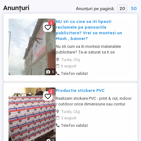
Anunțuri
20
50
Anunțuri pe pagină:
NU sti cu cine sa iti lipesti
1
reclamele pe panouriile
publicitare? Vrei sa montezi un
Mash , banner?
Nu sti cum sa iti montezi materialele
publicitare? Te-ai saturat sa ti se
dezlipeasca afisele de pe panou? Nu ai cu
Turda, Cluj
cine sa iti montezi caseta luminoasa? Vrei
6 august
sa iti rebranduiesti firmele si se afla in
5
Telefon validat
diferite locatii? IATA DE CE SA NE ALEGETI
PE NOI CA SI COLABORATORI: Firma Jt are
...
Productie stickere PVC
2
Realizam stickere PVC - print & cut, indoor
/ outdoor orice dimensiune sau contur.
Printam ideea ta la reducere .... cu livrare
Turda, Cluj
ORIUNDE in RO & EU - la orice comanda
3 august
de min 50 ron, primiti BONUS inca 50% din
Telefon validat
tiraj. Executie cu printer-cutter ROLAND
1440 dpi in 24 ore Design si realizare
macheta grafica ...
2