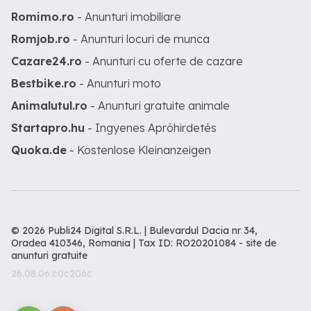
Romimo.ro
- Anunturi imobiliare
Romjob.ro
- Anunturi locuri de munca
Cazare24.ro
- Anunturi cu oferte de cazare
Bestbike.ro
- Anunturi moto
Animalutul.ro
- Anunturi gratuite animale
Startapro.hu
- Ingyenes Apróhirdetés
Quoka.de
- Kostenlose Kleinanzeigen
© 2026 Publi24 Digital S.R.L. | Bulevardul Dacia nr 34,
Oradea 410346, Romania | Tax ID: RO20201084 -
site de
anunturi gratuite
26.08.06.c0c206c