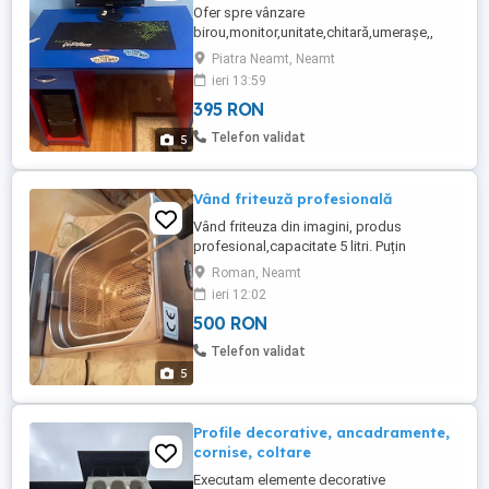
Ofer spre vânzare
birou,monitor,unitate,chitară,umerașe,,
suporți perete și mobilier magazin .Dacă
Piatra Neamt, Neamt
nu sunteți interesați Nu Deranjați Inutil..
ieri 13:59
395 RON
Telefon validat
5
Vând friteuză profesională
Vând friteuza din imagini, produs
profesional,capacitate 5 litri. Puțin
utilizată. Preț fix! 500 lei. Alimentare curent
Roman, Neamt
electric. Ideal zona Roman, Neamț. Sunați
ieri 12:02
500 RON
Telefon validat
5
Profile decorative, ancadramente,
cornise, coltare
Executam elemente decorative