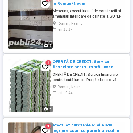
in Roman/Neamt
Meserias, execut lucrari de constructii si
amenajari interioare de calitate la SUPER
PRET in Roman, jud. Neamt. Tipuri de
Roman, Neamt
lucrari pe care le pot realiza: 1. izolatii
ieri 23:27
exterioare (50 de lei/mp cu toate
materialele incluse) 2. zidarie 3. sape de
beton 4. tencuieli cu mortar sau decorative
3
5. placari ...
OFERTĂ DE CREDIT: Servicii
1
financiare pentru toată lumea
OFERTĂ DE CREDIT: Servicii financiare
pentru toată lumea. Dragă afacere, vă
aflați într-o criză economică și nu vă puteți
Roman, Neamt
rezolva problemele financiare. Nu vă faceți
ieri 19:44
griji. Oferim servicii financiare și de
investiții pentru sume cuprinse între 4.000
EUR și 75.000.000 EUR, cu termene de la 1
2
la 35 de ...
efectuez curatenie la vile sau
9
ingrijire copii cu parinti plecati in