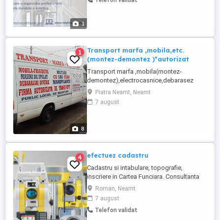
Telefon validat
1
Transport marfa ,mobila,etc.
1
(montez-demontez )*autorizat
Transport marfa ,mobila(montez-
demontez),electrocasnice,debarasez
garaje, etc.Cu sau fara manipulanti.
Piatra Neamt, Neamt
Profesionalism si seriozitate la dispozitia
7 august
dumneavoastra!
8
efectuez cadastru
4
Cadastru si intabulare, topografie,
inscriere in Cartea Funciara. Consultanta
gratuita. tel. 0722676845
Roman, Neamt
7 august
Telefon validat