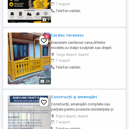
casă, un garaj, o pivniță sau un spațiu
7 august
comercial? Oferim servicii de debarasare
Telefon validat
rapide și serioase în Piatra Neamț și
localitățile din jur. Servicii: Debarasare
1
mobilier ...
Cerdac taranesc
6
Executam cerdacuri case,diferite
modele,cu stalpi sculptati sau drepti.
Targu Neamt, Neamt
7 august
Telefon validat
10
Construcții și amenajări
Construcții, amenajări complete sau
parțiale pentru proiecte rezidențiale și
comerciale Intervenții rapide Zugrăveli și
Piatra Neamt, Neamt
finisaje Placări, rigips, parchet, termopane
7 august
Instalații apă, sanitare, termice