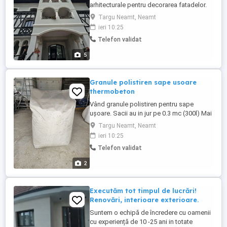
arhitecturale pentru decorarea fatadelor.
Sunt realizate din polistiren expandat și
Targu Neamt, Neamt
acoperite cu un amestec mineral pentru a
ieri 10:25
le conferi rezistență. Producem
Telefon validat
următoarele categorii de profile: -
ancadramente (pentru uși și ferestre) -
5
solbancuri (pentru glafuri) - cornișe ...
Granule polistiren sape usoare
thermobeton
Vând granule polistiren pentru sape
ușoare. Sacii au in jur pe 0.3 mc (300l) Mai
multe detalii la telefon.
Targu Neamt, Neamt
ieri 10:25
Telefon validat
2
Executăm tot timpul de lucrări!
Renovări, interioare exterioare.
Suntem o echipă de încredere cu oamenii
cu experiență de 10 -25 ani in totate