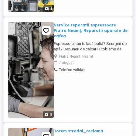
1
Service reparatii espressoare
Piatra Neamț, Reparatii aparate de
cafea
Espressorul tău te lasă baltă? Scurgeri de
apă? Depuneri de calcar? Probleme de
presiune? Afișaj defect sau sistem de
Piatra Neamt, Neamt
spumare cu erori? Nu-ți face griji suntem
7 august
aici! La Ilovecoffee, intervenim rapid și
Telefon validat
oferim soluții durabile pentru orice model.
Contactează-ne și revino la gustul cafelei
perfecte! Reparăm ...
5
Totem stradal_reclama