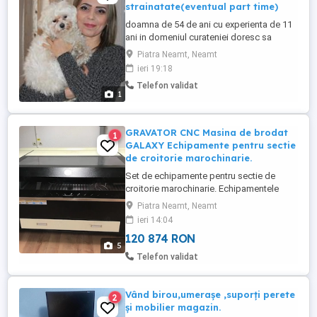
strainatate(eventual part time)
doamna de 54 de ani cu experienta de 11
ani in domeniul curateniei doresc sa
efectuez servicii de curatenie la domiciliu
Piatra Neamt, Neamt
intern in tara sau extern in Piatra Neamt
ieri 19:18
sau ingrijire copii cu parintii plecati in
Telefon validat
strainatate salariul minim 1500 EU.
1
eventual pot avea grija de copii si in regim
part time..pentru ...
GRAVATOR CNC Masina de brodat
1
GALAXY Echipamente pentru sectie
de croitorie marochinarie.
Set de echipamente pentru sectie de
croitorie marochinarie. Echipamentele
provin dintr-un atelier operational si au
Piatra Neamt, Neamt
fost folosite foarte putin. Se prefera
ieri 14:04
vanzarea integrala a pachetului. Se poate
120 874 RON
negocia si vanzare individuala. Se ofera
5
detalii suplimentare la numarul de telefon
Telefon validat
din anunt. Pret pachet ...
Vând birou,umerașe ,suporți perete
2
și mobilier magazin.