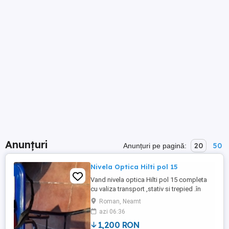
Anunțuri
20
50
Anunțuri pe pagină:
Nivela Optica Hilti pol 15
Vand nivela optica Hilti pol 15 completa
cu valiza transport ,stativ si trepied .în
stare perfecta de funcționare-pret 1200
Roman, Neamt
ron
azi 06:36
1,200 RON