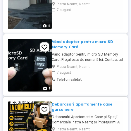
tipurile de muncă ce tine de construcții
Piatra Neamt, Neamt
experiența formată în străinătate și
7 august
calitate, rigips, mansarde cu rigps, izolați,
gresie, fainata , zugrăvit, băi și încăperi cu
Microciment Echipa de meseriași
5
specializati în amenajări ...
Vând adaptor pentru micro SD
Memory Card
Vând adaptor pentru micro SD Memory
Card. Prețul este de numai 5 lei. Contact tel
zero șapte cinci trei opt cinci șapte zero
Piatra Neamt, Neamt
nouă șase.
7 august
Telefon validat
1
Debarasari apartamente case
garsoniere
Debarasări Apartamente, Case și Spații
Comerciale Piatra Neamț și împrejurimi Ai
nevoie să eliberezi rapid un apartament, o
Piatra Neamt, Neamt