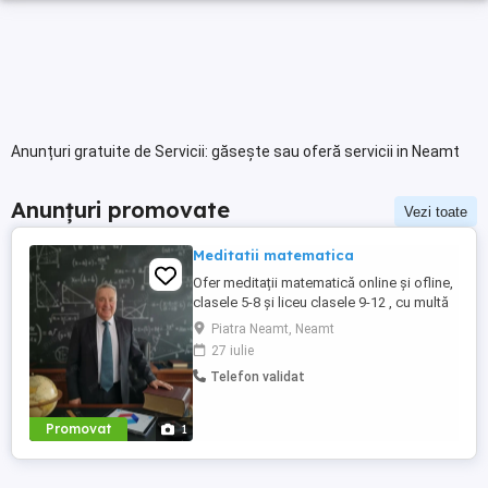
Anunțuri gratuite de Servicii: găsește sau oferă servicii in Neamt
Anunțuri promovate
Vezi toate
Meditatii matematica
Ofer meditații matematică online și ofline,
clasele 5-8 și liceu clasele 9-12 , cu multă
experiență de peste 20 ani în pregătirea
Piatra Neamt, Neamt
elevilor pentru Evaluare Națională și
27 iulie
Bacalaureat, nivel M1, M2. În rezultatele
Telefon validat
pregătirilor ofline am avut mult succes,
mai ales pentru concursuri și olimpiade.
Pentru studenți ...
Promovat
1