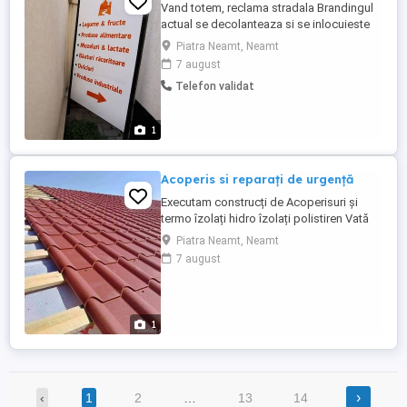
Vand totem, reclama stradala Brandingul
actual se decolanteaza si se inlocuieste
cu brandingul dorit de dumneavoastra
Piatra Neamt, Neamt
Este foarte putin folosit Detalii la telefon
7 august
Telefon validat
1
Acoperis si reparați de urgență
Executam construcți de Acoperisuri și
termo îzolați hidro îzolați polistiren Vată
Decorativa. Tencuieli Lavabile etc....
Piatra Neamt, Neamt
Sisteme complete dulgherie Mansardari
7 august
Terase foișoare Asteriale montaj
învelitoare... Țigla Metalica Țigla ceramica
Sisteme pluviale jgheaburi burlane
Remedieri infiltrați acoperisuri ...
1
›
‹
1
2
…
13
14