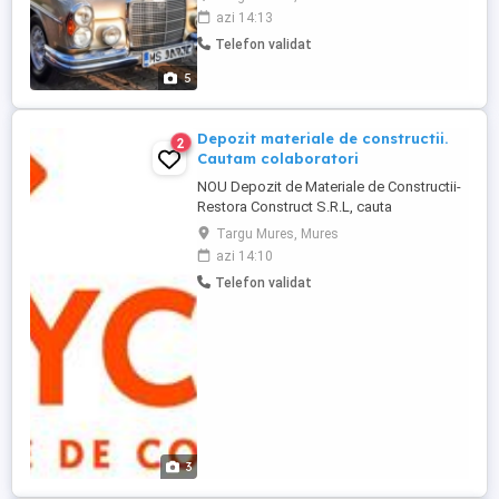
veșnice!!! Vrei ca evenimentul tău special
azi 14:13
să fie cu adevărat memorabil? Alege
Telefon validat
rafinamentul unei epoci de aur cu acest
autovehicul istoric de colecție, perfect
5
restaurat și pregătit să ofere ...
Depozit materiale de constructii.
2
Cautam colaboratori
NOU Depozit de Materiale de Constructii-
Restora Construct S.R.L, cauta
colaboratori in Tirgu Mures si judetul
Targu Mures, Mures
Mures. Va asteptam cu sisteme de
azi 14:10
tencuieli, hidroizolatii, finisaje si produse
Telefon validat
speciale de calitate superioara-import
Germania, Grecia, oferte(sisteme
termoizolatii pe baza de polistiren sau ...
3