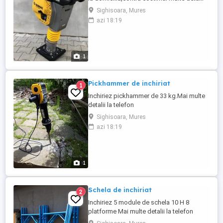
la telefon
Sighisoara, Mures
azi 18:19
1
Pickhammer de inchiriat
1
Inchiriez pickhammer de 33 kg.Mai multe
detalii la telefon
Sighisoara, Mures
azi 18:19
1
Schela de inchiriat
2
Inchiriez 5 module de schela 10 H 8
platforme Mai multe detalii la telefon