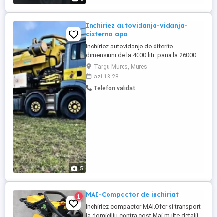
Inchiriez autovidanja-vidanja-
cisterna apa
Inchiriez autovidanje de diferite
dimensiuni de la 4000 litri pana la 26000
de litri Detin si cisterna inox pentru apa
Targu Mures, Mures
potabila Sunt dotate cu pompe de
azi 18:28
incarcare-descarcare si instalatie de
Telefon validat
stropit
5
MAI-Compactor de inchiriat
1
Inchiriez compactor MAI.Ofer si transport
la domiciliu,contra cost.Mai multe detalii