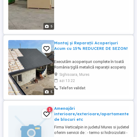
5
Montaj și Reparații Acoperișuri
Acum cu 15% REDUCERE DE SEZON!
:
Executăm acoperișuri complete în toată
România țiglă metalică reparații acoperiș
dulgherie jgheaburi și burlane foișoare și
Sighisoara, Mures
terase Deplasare oriunde în țară Ofertă
azi 13:22
gratuită:
Telefon validat
5
Amenajări
1
interioare/exterioare/apartamente/ca
de blocuri etc
Firma Verticalpin in judetul Mures si judetele in
oferim servicii de : - termo si hidroizolatii - zugr