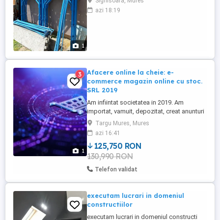
Sighisoara, Mures
azi 18:19
1
Afacere online la cheie: e-
3
commerce magazin online cu stoc.
SRL 2019
Am infiintat societatea in 2019. Am
importat, vamuit, depozitat, creat anunturi
si publicat peste 400 de
Targu Mures, Mures
produse(incluzand variatiile de culori
azi 16:41
marimi). Excluzand variatiile de culori
125,750 RON
marimi, sunt 200 de produse diferite. Nu
1
130,990 RON
am un site personal, am contract cu
majoritatea marketplace-urilor(unde
Telefon validat
societatile ...
executam lucrari in domeniul
constructiilor
executam lucrari in domeniul constructi