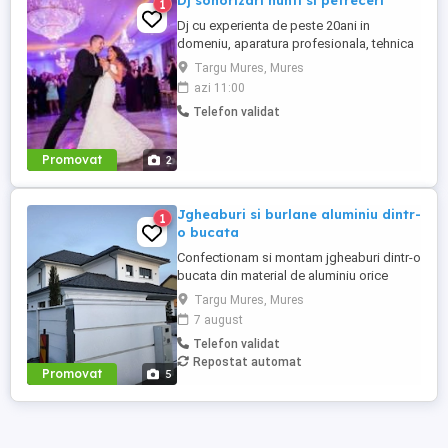
Dj sonorizari nunti si petreceri
1
Dj cu experienta de peste 20ani in
domeniu, aparatura profesionala, tehnica
lumini si lasere, sonorizez nunti si
Targu Mures, Mures
petreceri, apelati cu incredere.
azi 11:00
Telefon validat
Promovat
2
Jgheaburi si burlane aluminiu dintr-
1
o bucata
Confectionam si montam jgheaburi dintr-o
bucata din material de aluminiu orice
lungime . Jgheabul se face la fata locului
Targu Mures, Mures
dupa lungimea necesara. Avem diferite
7 august
dimensiuni si culori, astfel clientul poate
Telefon validat
alege varianta potrivita pentru casa lui.
Repostat automat
Suntem deschisi la colaborari pe termen
Promovat
5
lung.Pentru mai ...