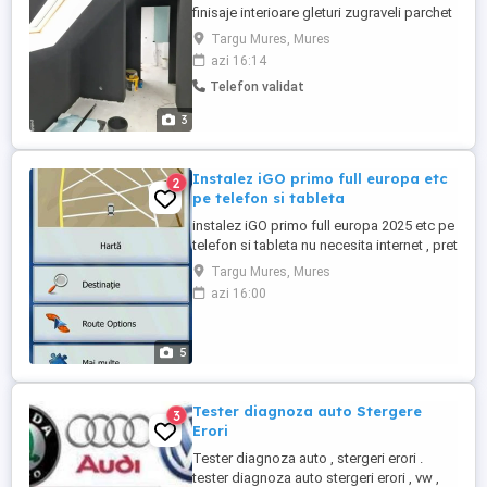
finisaje interioare gleturi zugraveli parchet
gresie faianta bai garduri tencuieli sape si
Targu Mures, Mures
orce fel de lucrare care apartine de
azi 16:14
constructi va oferim lucru de calitate la
Telefon validat
preturi avantajoase santem o echipa
formate de incredere si seriozitata
3
maxima ne puteti ...
Instalez iGO primo full europa etc
2
pe telefon si tableta
instalez iGO primo full europa 2025 etc pe
telefon si tableta nu necesita internet , pret
100ron.
Targu Mures, Mures
azi 16:00
5
Tester diagnoza auto Stergere
3
Erori
Tester diagnoza auto , stergeri erori .
tester diagnoza auto stergeri erori , vw ,