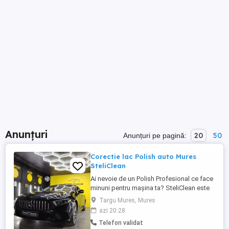
Anunțuri
20
50
Anunțuri pe pagină:
Corectie lac Polish auto Mures
SteliClean
Ai nevoie de un Polish Profesional ce face
minuni pentru mașina ta? SteliClean este
alegerea perfectă pentru tine! Beneficiile
Targu Mures, Mures
noastre includ: Polish Profesional de înaltă
azi 20:28
calitate pentru o strălucire impecabilă.
Telefon validat
Tratament Ceramic ce oferă protecție și