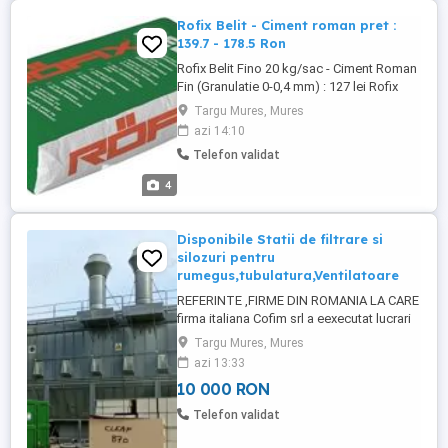
Rofix Belit - Ciment roman pret :
139.7 - 178.5 Ron
Rofix Belit Fino 20 kg/sac - Ciment Roman
Fin (Granulatie 0-0,4 mm) : 127 lei Rofix
Belit Grosso 30 kg/sac - Ciment Roman
Targu Mures, Mures
Grosier (Granulatie 0-4 mm) : 162 lei
azi 14:10
Mortar pentru restaurare piese din ciment
Telefon validat
roman la monumente istorice si
constructii noi. Ca mortar fin, material de
4
reconditionare piatra ...
Disponibile Statii de filtrare si
silozuri pentru
rumegus,tubulatura,Ventilatoare
REFERINTE ,FIRME DIN ROMANIA LA CARE
firma italiana Cofim srl a eexecutat lucrari
AM EXECUTAT LUCRARI. S.C.SAVINI DUE
Targu Mures, Mures
SRL SEBES , S.C.CIE MATRICON SRL
azi 13:33
TIRGU MURES,
10 000 RON
EPISCOPIAORTODOXAROMANA ALBA
IULIA , FAIRPLAYIMPEX SRL ALBA IULIA ,
Telefon validat
I.N.L. BRASOV S.A. BRASOV , M.N. IMPEX
S.r.l. VALCEA , MOBEXPERTPROD ...