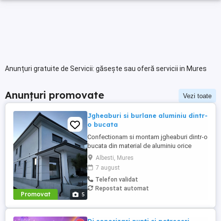
Anunțuri gratuite de Servicii: găsește sau oferă servicii in Mures
Anunțuri promovate
Vezi toate
Jgheaburi si burlane aluminiu dintr-
o bucata
Confectionam si montam jgheaburi dintr-o
bucata din material de aluminiu orice
lungime . Jgheabul se face la fata locului
Albesti, Mures
dupa lungimea necesara. Avem diferite
7 august
dimensiuni si culori, astfel clientul poate
Telefon validat
alege varianta potrivita pentru casa lui.
Repostat automat
Suntem deschisi la colaborari pe termen
Promovat
5
lung.Pentru mai ...