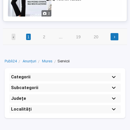
corporale (mai precis aflam procentele de
grasime, muschi, si apa din organismul
tau) - facem o analiza ...
2
›
‹
1
2
…
19
20
Publi24
Anunțuri
Mures
Servicii
Categorii
Subcategorii
Județe
Localități