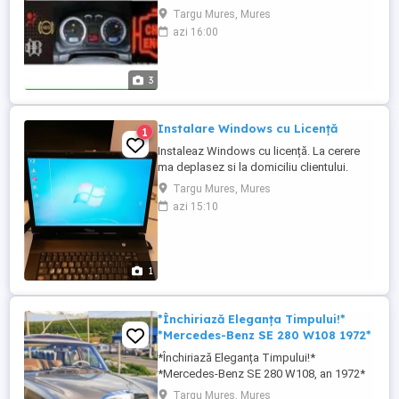
audi , skoda, opel, etc. regenerare filtru
Targu Mures, Mures
particule,codare,adaptare. pret 40lei.
azi 16:00
3
Instalare Windows cu Licență
1
Instaleaz Windows cu licență. La cerere
ma deplasez si la domiciliu clientului.
Targu Mures, Mures
azi 15:10
1
*Închiriază Eleganța Timpului!*
*Mercedes-Benz SE 280 W108 1972*
*Închiriază Eleganța Timpului!*
*Mercedes-Benz SE 280 W108, an 1972*
Pentru momente care merită să rămână
Targu Mures, Mures