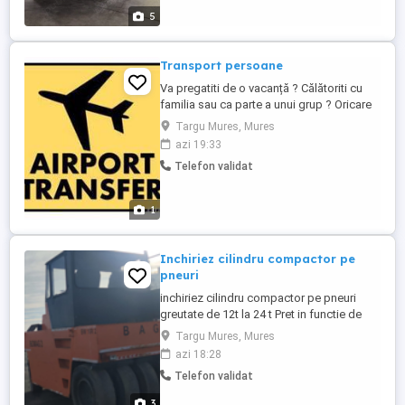
strălucire durabilă. Eliminarea Zgârieturilor
5
...
Transport persoane
Va pregatiti de o vacanță ? Călătoriti cu
familia sau ca parte a unui grup ? Oricare
ar fi motivul, noi va stam la dispozitie, cu
Targu Mures, Mures
un vehicul, care să se potrivească nevoilor
azi 19:33
Dumneavoastră ! Va oferim transferuri in
Telefon validat
conditii ideale de confort, siguranta si
punctualitate ! De asemenea, asigurăm
transferul ...
1
Inchiriez cilindru compactor pe
pneuri
inchiriez cilindru compactor pe pneuri
greutate de 12t la 24 t Pret in functie de
perioada
Targu Mures, Mures
azi 18:28
Telefon validat
3