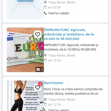
orice fel de vopsire interioara exterioara - zidiri,
Targu Mures, Mures
placari cu ghipscarton - montat gresie, faianta
azi 12:55
parchet laminat - sapalari fatade, ziduri , alee, o
Telefon validat
de ...
ÎMPRUMUTURI: Agricole,
industriale și imobiliare, de la
10.000 la 95.000.000
ÎMPRUMUTURI: Agricole, industriale și
imobiliare, de la 10.000 la 95.000.000 .
Căutați finanțare pentru a vă dezvolta
Targu Mures, Mures
afacerea, fie că este vorba de un proiect,
azi 12:54
o achiziție de locuință, proiecte imobiliare,
afaceri, proiecte agricole sau orice alt
1
motiv? Avem soluția! Instituția noastră
financiară ...
Nutritionist
1
Nora Timar, va ofera servicii complete de
nutritie clinica, nutritie pediatrica de un
inalt profesionalism : - consultatie cu
Targu Mures, Mures
ajutorul unui echipament computerizat
azi 12:15
performant facem analiza compozitiei
Telefon validat