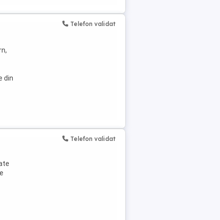
Telefon validat
rn,
e din
Telefon validat
ate
de