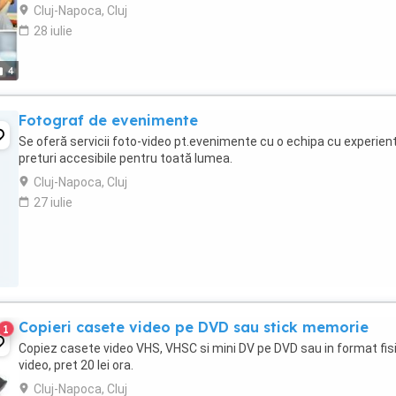
puteți scrie și personaliza ...
Cluj-Napoca, Cluj
28 iulie
4
Fotograf de evenimente
Se oferă servicii foto-video pt.evenimente cu o echipa cu experient
preturi accesibile pentru toată lumea.
Cluj-Napoca, Cluj
27 iulie
Copieri casete video pe DVD sau stick memorie
1
Copiez casete video VHS, VHSC si mini DV pe DVD sau in format fis
video, pret 20 lei ora.
Cluj-Napoca, Cluj