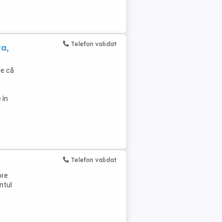
Telefon validat
ta,
ie că
 în
Telefon validat
ore
ntul