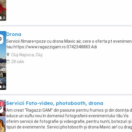
3
Drona
Servicii filmare+poze cu drona Mavic air, cere o oferta pt evenimen
tau https://www.ragazzigam.ro 0742348883 Adi
Cluj-Napoca, Cluj
28 iulie
2
Servicii Foto-video, photobooth, drona
2
Am creat “Ragazzi GAM” din pasiune pentru frumos și din dorința d
aduce un suflu nou în domeniul fotografierii evenimentului tău. ​Va
oferim servicii de fotografie și videografie, pentru nunti, botezuri și
tipuri de evenimente. Servici:photobooth și drona Mavic air! cu dra