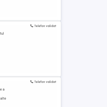
Telefon validat
tul
Telefon validat
e a
 alte
g