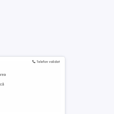
Telefon validat
area
acă