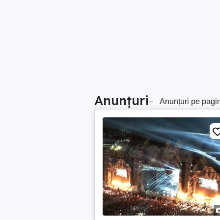
Anunțuri
–
Anunțuri pe pagi