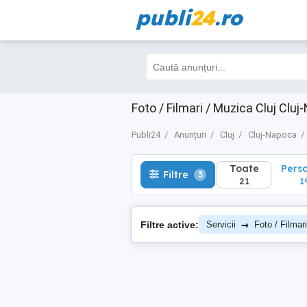
publi
24
.ro
Toate
Perso
Filtre
3
21
19
Foto / Filmari / Muzica Cluj Clu
Publi24
Anunțuri
Cluj
Cluj-Napoca
Toate
Pers
Filtre
3
21
1
→
Filtre active:
Servicii
Foto / Filmar