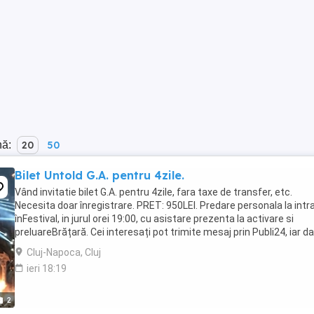
nă:
20
50
Bilet Untold G.A. pentru 4zile.
Vând invitatie bilet G.A. pentru 4zile, fara taxe de transfer, etc.
Necesita doar înregistrare. PRET: 950LEI. Predare personala la intr
înFestival, in jurul orei 19:00, cu asistare prezenta la activare si
preluareBrățară. Cei interesați pot trimite mesaj prin Publi24, iar d
anuntul mai este ...
Cluj-Napoca, Cluj
ieri 18:19
2