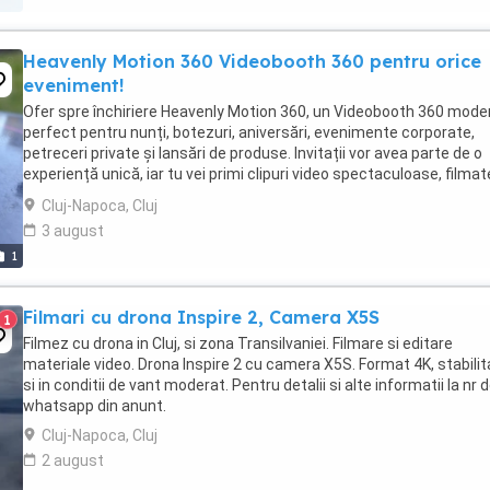
Heavenly Motion 360 Videobooth 360 pentru orice
eveniment!
Ofer spre închiriere Heavenly Motion 360, un Videobooth 360 mode
perfect pentru nunți, botezuri, aniversări, evenimente corporate,
petreceri private și lansări de produse. Invitații vor avea parte de o
experiență unică, iar tu vei primi clipuri video spectaculoase, filmat
toate unghiurile, cu ...
Cluj-Napoca, Cluj
3 august
1
Filmari cu drona Inspire 2, Camera X5S
1
Filmez cu drona in Cluj, si zona Transilvaniei. Filmare si editare
materiale video. Drona Inspire 2 cu camera X5S. Format 4K, stabilit
si in conditii de vant moderat. Pentru detalii si alte informatii la nr 
whatsapp din anunt.
Cluj-Napoca, Cluj
2 august