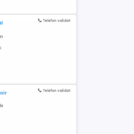
Telefon validat
al
in
.
i
Telefon validat
oir
le