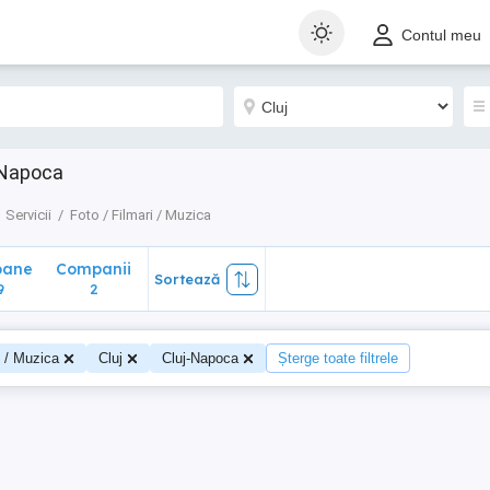
ane
Companii
Sortează
Contul meu
2
j-Napoca
Servicii
Foto / Filmari / Muzica
oane
Companii
Sortează
9
2
i / Muzica
Cluj
Cluj-Napoca
Șterge toate filtrele