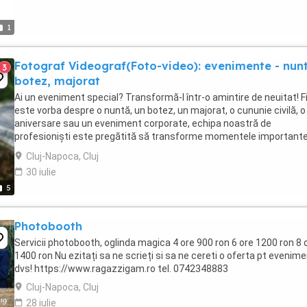
1
Fotograf Videograf(Foto-video): evenimente - nun
3
botez, majorat
Ai un eveniment special? Transformă-l într-o amintire de neuitat! F
este vorba despre o nuntă, un botez, un majorat, o cununie civilă, o
aniversare sau un eveniment corporate, echipa noastră de
profesioniști este pregătită să transforme momentele importante
amintiri de neuitat. Capturăm emoția, ...
Cluj-Napoca, Cluj
30 iulie
5
Photobooth
Servicii photobooth, oglinda magica 4 ore 900 ron 6 ore 1200 ron 8 
1400 ron Nu ezitați sa ne scrieți si sa ne cereti o oferta pt evenime
dvs! https://www.ragazzigam.ro tel. 0742348883
Cluj-Napoca, Cluj
28 iulie