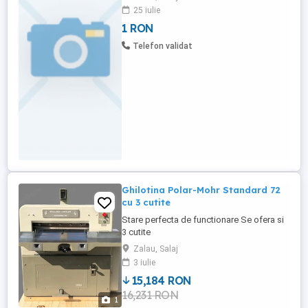
panificației și patiseriei! Vindem o afacere
25 iulie
complet funcțională, cu o clientelă fidelă
1 RON
și un flux de producție zilnic. Locație:
Zalău Detalii despre afacere: Patiserie
Telefon validat
complet echipată, ...
Ghilotina Polar-Mohr Standard 72
cu 3 cutite
Stare perfecta de functionare Se ofera si
3 cutite
Zalau, Salaj
3 iulie
15,184 RON
16,231 RON
1