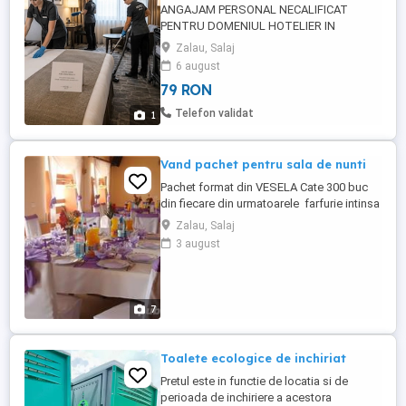
ANGAJAM PERSONAL NECALIFICAT
PENTRU DOMENIUL HOTELIER IN
AUSTRIA SI GERMANIA. RASPUNDEM
Zalau, Salaj
DOAR LA TELEFON, VA ROG NU
6 august
TRIMITETI MESAJE. LOCATIE: Viena,
79 RON
Salzburg si Hamburg Cautam persoane
serioase si muncitoare pentru curatenia
Telefon validat
1
camerelor de hotel. Acceptam femei,
barbati sau cupluri intre 18-55 ani.
BENEFICII: -Salariul: ...
Vand pachet pentru sala de nunti
Pachet format din VESELA Cate 300 buc
din fiecare din urmatoarele farfurie intinsa
pentru felul 2 farfurie supa farfurie mica
Zalau, Salaj
aperitiv( jur) letiera salatiera patrata cana
3 august
cafea/ceai/lapte cu farfurie bol-supiera cu
capac 36 buc bol pentru sarmale
45 buc platou mare rotund 60 ...
7
Toalete ecologice de inchiriat
Pretul este in functie de locatia si de
perioada de inchiriere a acestora