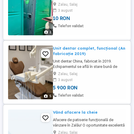
Zalau, Salaj
3 august
10 RON
Telefon validat
2
Unit dentar complet, funcțional (An
fabricație 2019)
Unit dentar China, fabricat în 2019.
Echipamentul se află în stare bună de
funcționare. Toate sistemele (mecanic,
Zalau, Salaj
hidraulic și pneumatic) funcționează bine.
3 august
Aspect îngrijit, tapițeria fără crăpături,
5 900 RON
structura metalică și elementele internerne
bine întreținute. Defecte estetice minore,
Telefon validat
5
anumite elemente ...
Vând afacere la cheie
Afacere de patiserie funcțională de
vânzare în Zalău! O oportunitate excelentă
pentru cei pasionați de domeniul
Zalau, Salaj