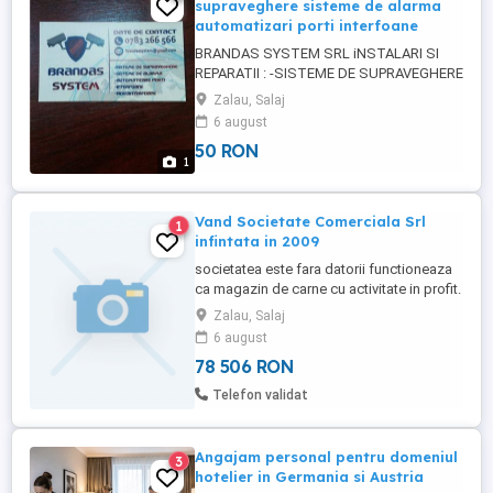
supraveghere sisteme de alarma
automatizari porti interfoane
BRANDAS SYSTEM SRL iNSTALARI SI
REPARATII : -SISTEME DE SUPRAVEGHERE
-SITEME DE ALARMA -AUTOMATIZARI
Zalau, Salaj
PORTI -INTERFOANE SI
6 august
VIDEOINTERFOANE
50 RON
1
Vand Societate Comerciala Srl
1
infintata in 2009
societatea este fara datorii functioneaza
ca magazin de carne cu activitate in profit.
Cei interesati pentru detalii sunati in privat
Zalau, Salaj
- Grigore.
6 august
78 506 RON
Telefon validat
Angajam personal pentru domeniul
3
hotelier in Germania si Austria