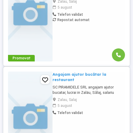
Zalau, Salaj
0,06 camion km extra peste 12000 km; +
5 august
100 prima la angajare pt. ADR; + 300 prima
Telefon validat
pentru 6 luni lucrate; + 300 prima pentru 9
Repostat automat
luni lucrate; + 300 prima pentru 12 luni
lucrate. Cazare, ...
Promovat
Angajam ajutor bucătar la
restaurant
SC PIRAMIDELE SRL angajam ajutor
bucatar, lucrai in Zaläu, Sălaj, salariu
atractiv, mai multe detalii la nr. Angajam 10
Zalau, Salaj
ajutor bucătar, COD COR : 941101 Sunt 10
5 august
locuri vacante . sediul social : Bdul. Mihai
Telefon validat
Viteazul 26 BI. B120 Et. P Ap. 33 V, Zaläu,
judet Sălaj .