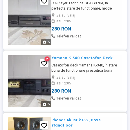
CD-Player Technics SL-PG370A, in
perfecta stare de functionare, model
fabricat in 1995-98, in Germania,
Zalau, Salaj
dimensiuni: 430 x 92 x 290 mm,
azi 12:05
greutate:3,3 kg. Prefer ridicare personala.
280 RON
Trimit prin curier sau posta romana numai
cu plata produs in avans, (transfer
Telefon validat
bancar). Nu trimit cu ramburs. Taxele
5
transport ...
Yamaha K-340 Casetofon Deck
2
Casetofon deck Yamaha K-340, în stare
bună de funcționare și estetica buna
(zgarieturi fine pe capac), dolby B, C, HX
Zalau, Salaj
Pro, dimensiuni: 435 x 112 x 225mm,
azi 12:05
model fabricat in 1987. Prefer ridicare
280 RON
personala. Trimit prin curier sau posta
romana numai cu plata produs in avans,
Telefon validat
(transfer bancar), nu trimit ...
5
Phonar Akustik P-2, Boxe
standfloor