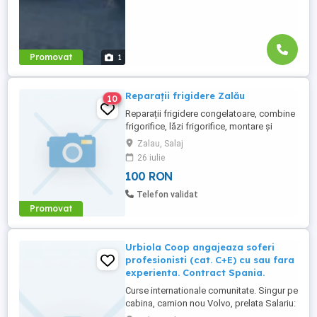
Promovat
1
Reparații frigidere Zalău
10
Reparații frigidere congelatoare, combine
frigorifice, lăzi frigorifice, montare și
reparare camere frigorifice
Zalau, Salaj
26 iulie
100 RON
Telefon validat
Promovat
Urbiola Coop angajeaza soferi
profesionisti (cat. C+E) cu sau fara
experienta. Contract Spania.
Curse internationale comunitate. Singur pe
cabina, camion nou Volvo, prelata Salariu:
2700 luna net 12.000 km (garantat) Prima