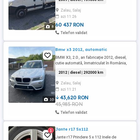
Zalau, Salaj
azi 11:26
60 437 RON
8
Telefon validat
Bmw x3 2012, automatic
BMW X3, 2.0 , an fabricație 2012, diesel,
cutie automată, înmatriculat în România,
km 292000. Pentru alte informații sunați la
2012 | diesel | 292000 km
tel.
Zalau, Salaj
azi 11:21
43,620 RON
10
45,985 RON
Telefon validat
Jante r17 5x112
1
Jante r17 Prindere 5 x 112 Inele de