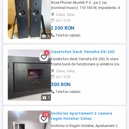
Boxe Phonar Akustik P-2 , pe 2 cai,
(nominal music): 110 165 W, impedanta: 4
Ohmi, raspuns in frecventa: 36 - 22,000 Hz,
Zalau, Salaj
diametru difuzor de bass: 2 x 130 mm,
azi 12:05
dimensiuni: 830 x 187 x 267 mm (H x W x
1 200 RON
D), greutate: 14.6kg buc, fabricate in
Germania. Boxele sunt in perfecta stare de
Telefon validat
5
functionare. Prefer ...
Casetofon Deck Yamaha KX-260
6
Casetofon deck Yamaha KX-260, în stare
foarte bună de funcționare și estetica (ca
si nou). Redare si inregistrare foarte buna,
Zalau, Salaj
fata metalica. Prefer ridicare personala.
azi 12:05
Trimit prin curier sau posta romana numai
300 RON
cu plata produs in avans, (transfer
bancar). Nu trimit cu ramburs. Taxele
Telefon validat
transport sunt ...
7
Inchiriez Apartament 2 camere
15
regim Hotelier Zalau
Inchiriez in Regim Hotelier, Apartament 2