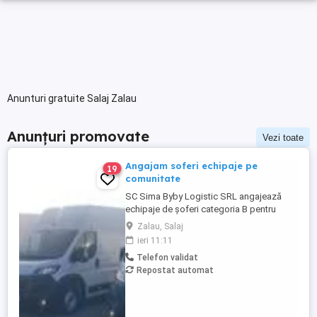
Anunturi gratuite Salaj Zalau
Anunțuri promovate
Vezi toate
Angajam soferi echipaje pe
19
comunitate
SC Sima Byby Logistic SRL angajează
echipaje de șoferi categoria B pentru
transport internațional (comunitate)!
Zalau, Salaj
Căutăm echipaje formate din 2 șoferi,
ieri 11:11
posesori ai permisului categoria B, pentru
Telefon validat
transport internațional de marfă. Oferim:
Repostat automat
Salariu între 1.800 și 2.200 Program: 2 luni
plecați 2 săptămâni ...