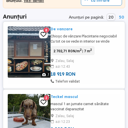
cu livrare
anunțului.
Vezi detalii
Anunțuri
20
50
Anunțuri pe pagină:
De vanzare
8
Chioșc de vânzare Placintarie negociabil
Cu tot ce se vede in interior se vinde
2
2
2 702,71 RON/m
| 7 m
Zalau, Salaj
azi 12:43
18 919 RON
7
Telefon validat
Teckel mascul
2
mascul 1 an jumate carnet sănătate
vaccinat deparazitat
Zalau, Salaj
azi 12:23