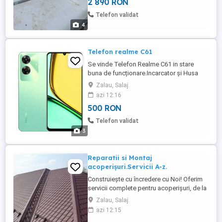
2 890 RON
Telefon validat
4
Telefon realme C61
Se vinde Telefon Realme C61 in stare
buna de funcționare.Incarcator și Husa
originale. Pt detali la Telefon: .
Zalau, Salaj
azi 12:16
500 RON
Telefon validat
3
Reparatii si Montaj
acoperișuri.Servicii A-z.
Construiește cu încredere cu Noi! Oferim
servicii complete pentru acoperișuri, de la
proiectare și consultanță până la execuție
Zalau, Salaj
și întreținere. Cu o vastă experiență în
azi 12:15
domeniu și o echipă de profesioniști