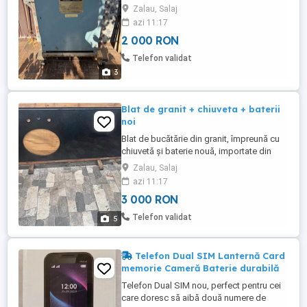
încă vizibilă. Racire naturala bobinaj
Zalau, Salaj
aluminiu emailat 45 KVA 3 Fazee 480-208y
azi 11:17
120v 223-3194 T460 60 HZ Clasa AA
2 000 RON
Cantareste aproximativ 182 kg (400 lbs)
Telefon validat
3
Blat de granit + chiuveta + baterii
noi
Blat de bucătărie din granit, împreună cu
chiuvetă și baterie nouă, importate din
SUA. In stare excelenta, fara defecte.
Zalau, Salaj
azi 11:17
3 000 RON
Telefon validat
5
Telefon Dual SIM Lanternă Card
memorie Cameră Baterie durabilă
Telefon Dual SIM nou, perfect pentru cei
care doresc să aibă două numere de