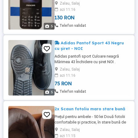
telefon în același dispozitiv. Designul
Zalau, Salaj
modern și funcționalitatea îl fac ideal
azi 11:16
pentru utilizare zilnică. Lanternă puternică.
130 RON
Baterie durabilă, tine câteva zile.
Telefon validat
5
Adidas Pantof Sport 43 Negru
cu șiret - NOI
Adidas pantofi sport Culoare neagră
Mărimea 43 Închidere cu șiret NOI .
Zalau, Salaj
azi 11:16
75 RON
Telefon validat
5
2x Scaun fotoliu maro stare bună
Prețul pentru ambele - 50 lei Două fotolii
confortabile și practice, în stare bună de
utilizare. Potrivite pentru a crea un spațiu
Zalau, Salaj
de relaxare în casă sau birou. Sunt ușor de
azi 11:15