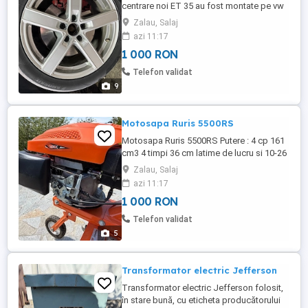
centrare noi ET 35 au fost montate pe vw
passat Prezinta urme mici de zgarietura,
Zalau, Salaj
se vede in poza Cauciucurile nu sunt
azi 11:17
bune!! In ultima poza se vede cum arata
1 000 RON
pe masina. Nu mai am capacele la jante.
Nu sunt strambe, sudate. Fara defecte
Telefon validat
ascunse
9
Motosapa Ruris 5500RS
Motosapa Ruris 5500RS Putere : 4 cp 161
cm3 4 timpi 36 cm latime de lucru si 10-26
cm adancime de lucru Capacitate rezervor
Zalau, Salaj
ulei : 0,75 l Greutate : 27,5 kg Folosit o
azi 11:17
singura data, are mai putin de o ora de
1 000 RON
functionare
Telefon validat
5
Transformator electric Jefferson
Transformator electric Jefferson folosit,
în stare bună, cu eticheta producătorului