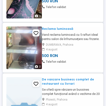
500 RON
Telefon validat
1
Reclama luminoasă
Vand reclama luminoasă cu 5 rafturi ideal
pentru salon de înfrumusețare sau frizerie.
DUMBRAVA, Prahova
4 august
500 RON
Telefon validat
2
De vanzare business complet de
restaurant cu livrari
Se oferă spre vânzare un bussines
complet funcțional având o vechime de 20
de ani în domeniul restaurantelor cu
Ploiesti, Prahova
preluare de chirie. Restaurantul este
4 august