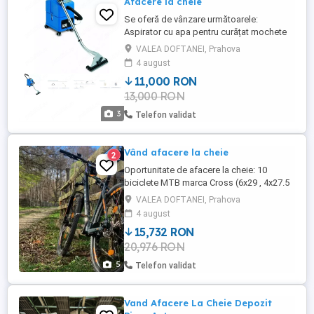
Afacere la cheie
Se oferă de vânzare următoarele:
Aspirator cu apa pentru curățat mochete
şi textile Santoemma Sabrina sw15.
VALEA DOFTANEI, Prahova
Include talpa de lucru pentru curățare
4 august
suprafețe mochetate şi curățarea
11,000 RON
pardoselilor dure + talpa curățat textile.
13,000 RON
Produsul a fost folosit aproximativ 1 an de
zile. Monodisc profesional complet ...
3
Telefon validat
Vând afacere la cheie
2
Oportunitate de afacere la cheie: 10
biciclete MTB marca Cross (6x29 , 4x27.5
), toate impecabil întreținute. Se oferă la
VALEA DOFTANEI, Prahova
pachet căști, scule, accesorii și multe alte
4 august
echipamente. Ideal pentru cine dorește să
15,732 RON
pornească direct! Opțional, pot vinde și
20,976 RON
paginile de Facebook, Instagram și
TikTok asociate ...
5
Telefon validat
Vand Afacere La Cheie Depozit