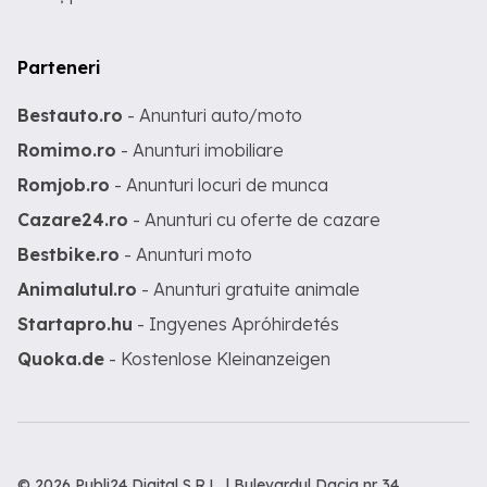
Parteneri
Bestauto.ro
- Anunturi auto/moto
Romimo.ro
- Anunturi imobiliare
Romjob.ro
- Anunturi locuri de munca
Cazare24.ro
- Anunturi cu oferte de cazare
Bestbike.ro
- Anunturi moto
Animalutul.ro
- Anunturi gratuite animale
Startapro.hu
- Ingyenes Apróhirdetés
Quoka.de
- Kostenlose Kleinanzeigen
© 2026 Publi24 Digital S.R.L. | Bulevardul Dacia nr 34,