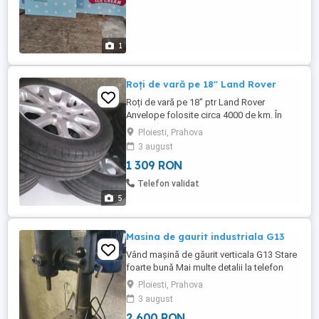
1
Roți de vară pe 18" Land Rover
Roți de vară pe 18" ptr Land Rover
Anvelope folosite circa 4000 de km. În
iarnă s-a vândut mașina și roțile de vară au
Ploiesti, Prahova
rămas.
3 august
1 309 RON
Telefon validat
5
Masina de gaurit industriala G13
Vând mașină de găurit verticala G13 Stare
foarte bună Mai multe detalii la telefon
220-380.Tel zero șapte trei unu șase cinci
Ploiesti, Prahova
șase șapte șapte noua
3 august
2 600 RON