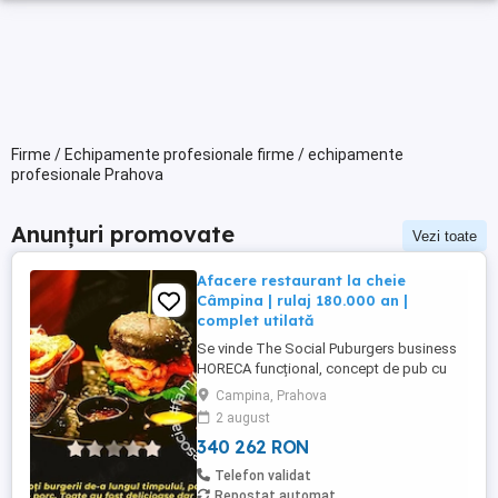
Firme / Echipamente profesionale firme / echipamente
profesionale Prahova
Anunțuri promovate
Vezi toate
Afacere restaurant la cheie
Câmpina | rulaj 180.000 an |
complet utilată
Se vinde The Social Puburgers business
HORECA funcțional, concept de pub cu
identitate proprie, activ de 5 ani în
Campina, Prahova
Câmpina, cu brand cunoscut local și
2 august
rating excelent (4.9 pe Google). Ce preiei: -
340 262 RON
locație complet amenajată (interior +
terasă) - bucătărie complet utilată +
Telefon validat
echipamente profesionale - ...
Repostat automat