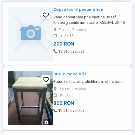
Capsatoare pneumatice
Vand capsatoare pneumatice Josef
Kihlberg seriile urmatoare: R555PN, JK 45-
783, JK 20T779L, JK20A80L, JK35T590,
Ploiesti, Prahova
B561PN, c 561M, c561PN, Toate sunt noi.
ieri 21:55
Preturile se stabilesc in functie de fiecare
200 RON
dispozitiv in parte la fata locului. Se vad
toate la un loc cu un discaunt de 20%, sau
Telefon validat
la bucata la pretul ...
Butuc macelarie
Butuc cu blat de polietilena in stare buna.
Ploiesti, Prahova
ieri 17:05
800 RON
Telefon validat
1