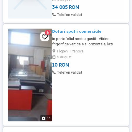
activitate în domeniul pazei și protecției,
34 085 RON
complet autorizată și gata de funcționare
imediată. Detalii principale: Statut:
Telefon validat
Licențiată ...
Dotari spatii comerciale
6
in portofoliul nostru gasiti : Vitrine
frigorifice verticale si orizontale, lazi
frigorifice, rafturi metalice, mese pentru
Plopeni, Prahova
casa de marcat import Germania
5 august
10 RON
Telefon validat
11