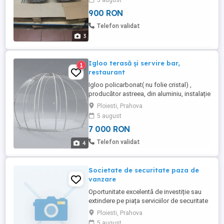
5 august
900 RON
Telefon validat
3
Igloo terasă și servire bar,
1
restaurant
Igloo policarbonat( nu folie cristal) ,
producător astreea, din aluminiu, instalație
electrică , noi sigilate 2 buc , preț ușor
Ploiesti, Prahova
neg.
5 august
7 000 RON
Telefon validat
4
Societate de securitate paza de
vanzare
Oportunitate excelentă de investiție sau
extindere pe piața serviciilor de securitate
din România! Se oferă spre vânzare o
Ploiesti, Prahova
societate comercială cu obiect de
5 august