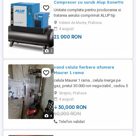
Compresor cu surub Alup Sonetto
Unitate completa pentru producerea si
tratarea aerului comprimat ALUP tip
Sonetto 20 10, cu uscator de aer
Valenii de Munte, Prahova
incorporat montat pe rezervor de 500 L -
4 august
debit de aer 1,86 m3 min - presiune max.
21 000 RON
de lucru 10 bar - sistem comanda
electronic INFOLOGIC2 - motor electric
IP55 clasa F 15 kW - tensiune frecventa ...
1
vand celula fierbere afumare
Maurer 1 rama
celula Maurer 1 rama , celula merge pe
gaz, pretul 30 000 ron negociabil , cadou 5
rame inox
Strejnic, Prahova
4 august
30,000 RON
60,000 RON
4
Telefon validat