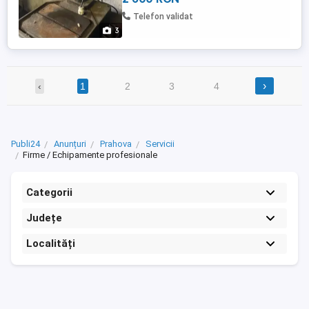
Telefon validat
3
›
‹
1
2
3
4
Publi24
Anunțuri
Prahova
Servicii
Firme / Echipamente profesionale
Categorii
Județe
Localități