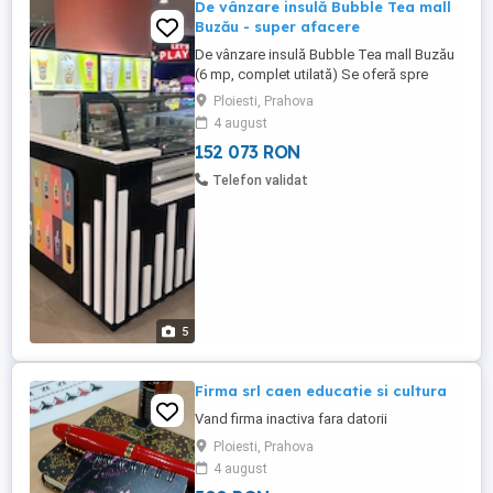
De vânzare insulă Bubble Tea mall
Buzău - super afacere
De vânzare insulă Bubble Tea mall Buzău
(6 mp, complet utilată) Se oferă spre
vânzare insulă comercială tip Bubble Tea,
Ploiesti, Prahova
amplasată în mall din Buzău, într-o zonă
4 august
cu trafic bun, ideală pentru activitate tip
152 073 RON
"grab & go". Conceptul de bubble tea este
în plină creștere la nivel global și foarte
Telefon validat
apreciat ...
5
Firma srl caen educatie si cultura
Vand firma inactiva fara datorii
Ploiesti, Prahova
4 august