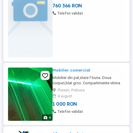
compus din : sala de evenimente (60
760 366 RON
pers), sala evenimente (40 pers) terasa
închisă cu geamuri detașabile (58 pers),
Telefon validat
terasa acoperita cu pergola retractabila ...
Mobilier comercial
Mobilier din pal,stare f buna. Doua
corpuri,blat gros. Compartimente vitrina
prezentare si spatiu depozitare Dimens.
Ploiesti, Prahova
total : 300x50x120 cm
4 august
1 000 RON
Telefon validat
4