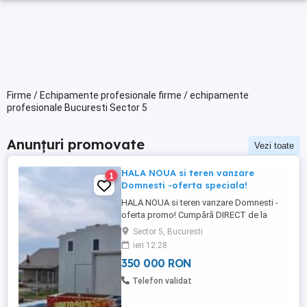
Firme / Echipamente profesionale firme / echipamente
profesionale Bucuresti Sector 5
Anunțuri promovate
Vezi toate
HALA NOUA si teren vanzare
1
Domnesti -oferta speciala!
HALA NOUA si teren vanzare Domnesti -
oferta promo! Cumpără DIRECT de la
PROPRIETAR , FĂRĂ COMISION de
Sector 5, Bucuresti
VÂNZARE DOMNEȘTI : 0721 922 902 500
ieri 12:28
mp SUPRAFAȚĂ TEREN din care : 165 m
350 000 RON
CONSTRUCȚIE + STRUCTURĂ metalica
de ETAJ în SUPRAFAȚĂ de 49 m SUP.
Telefon validat
TOTALĂ TEREN = 500 m DIMENSIUNI
TEREN- 11,6x 42,9 ...