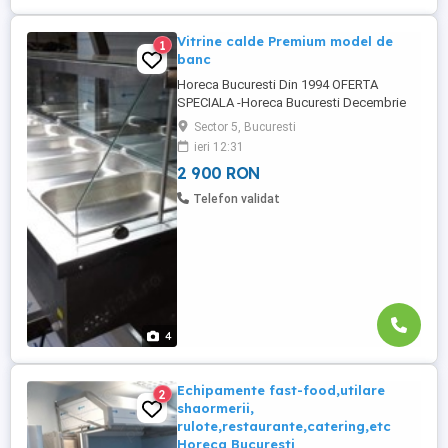
Vitrine calde Premium model de
1
banc
Horeca Bucuresti Din 1994 OFERTA
SPECIALA -Horeca Bucuresti Decembrie
2024 * in limita stocului disponibil Contact
Sector 5, Bucuresti
Vanzare Ofertare : Fix : * Echipamente
ieri 12:31
profesionale pentru pentru fast-food,
2 900 RON
shaormerii, rulote, restaurant Horeca
Bucuresti are ca scop si domeniu de
Telefon validat
afacere producerea ...
4
Echipamente fast-food,utilare
2
shaormerii,
rulote,restaurante,catering,etc
Horeca Bucuresti