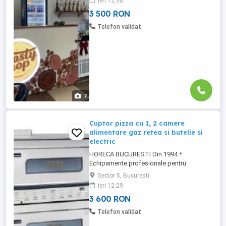
ieri 12:30
FRIGORIFICE - Stare FOARTE BUNA -
3 500 RON
PRETURI REDUSE CU 10% OFERIM
GARANTIE * MASA RECE cu 3 usi, dimens.
Telefon validat
ext. 200x52x85 cm, Pret 3500 lei * MASA
RECE cu 4 usi, dimens. ...
7
Cuptor pizza cu 1, 2 camere
alimentare gaz retea si butelie si
electric
HORECA BUCURESTI Din 1994 *
Echipamente profesionale pentru
Bucatarii, Fast-food, Pizzerii, Catering,
Sector 5, Bucuresti
Restaurant, Cofetarii, Cafenele, Gelaterii,
ieri 12:29
Hotel OFERTA SPECIALĂ - OCTOMBRIE-
3 600 RON
Noiembrie 2O24 Contact Vânzări - Ofertare
: Fix : Contact Fabricatie: # Companie
Telefon validat
Românească înființată în 1994 ...