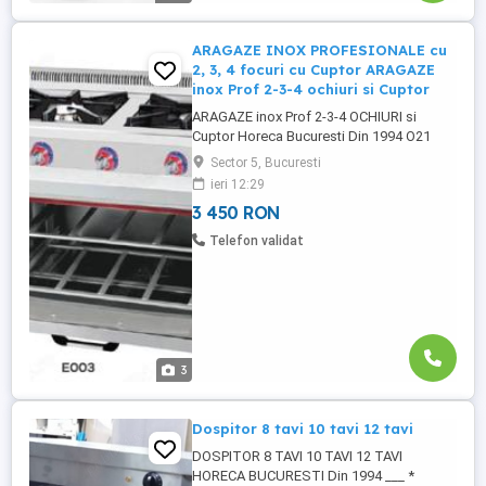
ARAGAZE INOX PROFESIONALE cu
2, 3, 4 focuri cu Cuptor ARAGAZE
inox Prof 2-3-4 ochiuri si Cuptor
ARAGAZE inox Prof 2-3-4 OCHIURI si
Cuptor Horeca Bucuresti Din 1994 O21
41O 9O93 Vanzari: - Contact FABRICA *
Sector 5, Bucuresti
Oferta SPECIALA Horeca Bucuresti *
ieri 12:29
ARAGAZE Inox Profesionale cu Cuptor
3 450 RON
Iunie-Iulie 2024 1* SHOWROOM - Horeca
Bucuresti Bdl. Eroii Sanitari Nr. 59
Telefon validat
Bucuresti, sect .5 - Zona Spitalul Municipal
2* ...
3
Dospitor 8 tavi 10 tavi 12 tavi
DOSPITOR 8 TAVI 10 TAVI 12 TAVI
HORECA BUCURESTI Din 1994 ___ *