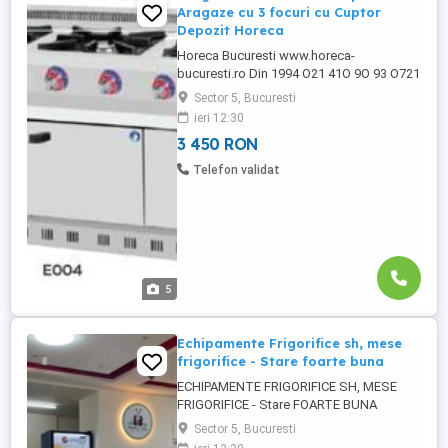
Aragaze cu 3 focuri cu Cuptor
Depozit Horeca
Horeca Bucuresti www.horeca-
bucuresti.ro Din 1994 O21 41O 9O 93 O721
922 9O2 * Oferta Specială Horeca
Sector 5, Bucuresti
București Aragaze cu Cuptor Martie 2024
ieri 12:30
Contact Vânzări - Ofertare Fix : : Zero722
3 450 RON
932 932 : -Contact Fabricatie 1*
SHOWROOM - Horeca Bucuresti Bdl. Eroii
Telefon validat
Sanitari Nr.59 București, sect .5 - ...
5
Echipamente Frigorifice sh, mese
frigorifice - Stare foarte buna
ECHIPAMENTE FRIGORIFICE SH, MESE
FRIGORIFICE - Stare FOARTE BUNA
HORECA BUCURESTI Din 1994
Sector 5, Bucuresti
ECHIPAMENTE FRIGORIFICE SH, MESE