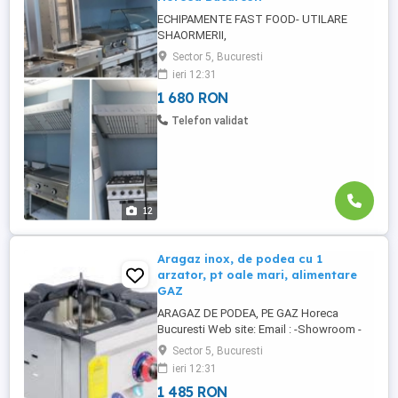
ECHIPAMENTE FAST FOOD- UTILARE
SHAORMERII,
RULOTE,RESTAURANTE,CATERING ETC
Sector 5, Bucuresti
Horeca Bucuresti Din 1994 OFERTA
ieri 12:31
SPECIALA -Horeca Bucuresti Decembrie
1 680 RON
2024 * in limita stocului disponibil Contact
Vanzare- Ofertare : Fix : Contact Fabricatie:
Telefon validat
O721 922 9O2 * Echipamente profesionale
pentru ...
12
Aragaz inox, de podea cu 1
arzator, pt oale mari, alimentare
GAZ
ARAGAZ DE PODEA, PE GAZ Horeca
Bucuresti Web site: Email : -Showroom -
Cotroceni Bd.Eroii Sanitari Nr 59 Bucuresti,
Sector 5, Bucuresti
sect.5 - Zona Spitalul Municipal Metrou
ieri 12:31
CONTACT- Vanzari - Ofertare : O732 7O2
1 485 RON
331 O722 932 932 O720 852 570 Contact