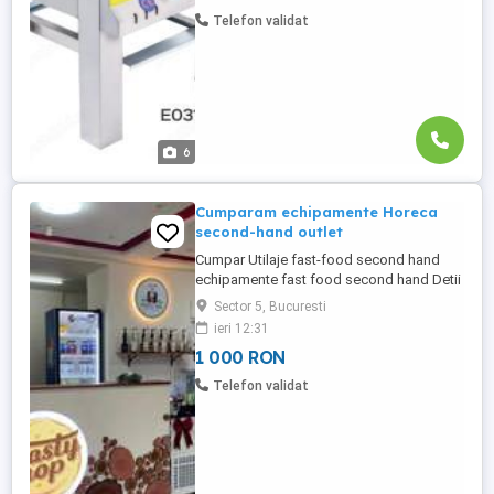
Fabricatie - O721.922.9O2 FABRICA si
Telefon validat
Depozit - Horeca Bucuresti Bd. ...
6
Cumparam echipamente Horeca
second-hand outlet
Cumpar Utilaje fast-food second hand
echipamente fast food second hand Detii
utilaje fast food si vrei sa le vinzi? Suna-
Sector 5, Bucuresti
ma tel. de contact O721 922 9O2 te voi
ieri 12:31
ajuta garantat 100%. Contactati-ne pentru
1 000 RON
mai multe detalii de colaborare. Puteti
trimite poze cu produsele si ulterior va
Telefon validat
vom ...