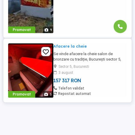
Promovat
9
Afacere la cheie
Se vinde afacere la cheie salon de
bronzare cu tradiție, București sector 5,
Calea Rahovei nr. 338 - Choco Studio- Day
Sector 5, Bucuresti
& Nlls- situat vizavi de Liceul Dimitrie
3 august
Bolintineanu, la parterul blocului,
157 317 RON
poziționat stradal. Preț nou: 30.000 (ușor
negociabil) - preluare chirie avantajoasă
Telefon validat
Afacere profitabilă ...
Repostat automat
Promovat
5