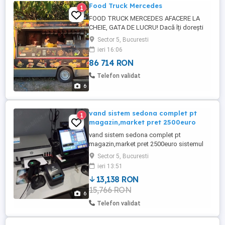
Food Truck Mercedes
1
FOOD TRUCK MERCEDES AFACERE LA
CHEIE, GATA DE LUCRU! Dacă îți dorești
să începi imediat o afacere în domeniul
Sector 5, Bucuresti
street food, fără investiții suplimentare,
ieri 16:06
aceasta este oportunitatea ideală! Se
86 714 RON
vinde Food Truck Mercedes, an fabricație
2001, cu doar 165.000 km, complet
Telefon validat
echipat și autorizat, pregătit să ...
6
vand sistem sedona complet pt
1
magazin,market pret 2500euro
vand sistem sedona complet pt
magazin,market pret 2500euro sistemul
este compus din -pos all in one aures
Sector 5, Bucuresti
yuno2 -sertar bani -cititor coduri zebra
ieri 13:51
symbol li2208 x 2 bucati -terminal
13,138 RON
inventariere chainway c66 2d android -
15,766 RON
imprimanta etichete zebra zd421d pozele
6
sunt reale
Telefon validat