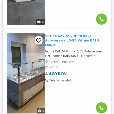
5
Vitrina CALDA Vitrina RECE
Autoservire LINIE Vitrine BAIN
MARIE
Vitrina CALDA Vitrina RECE Autoservire
LINIE Vitrine BAIN MARIE Societate
Romaneasca din 1994, cu sectie de
Sector 5, Bucuresti
Fabricatie al echipamentelor
ieri 12:31
profesionalele pentru HoReCa - Hotel
4 400 RON
Restaurant Catering. Echipamente
profesionale hotel restaurant catering *
Telefon validat
VITRINE CALDE - BAIN MARIE pe suport
neutru ...
3