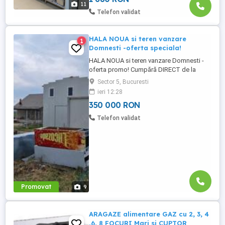
11
- Ofertare : Fix : Contact mobil O732 7O2
Telefon validat
331 O722 932 932 O72O ...
HALA NOUA si teren vanzare
1
Domnesti -oferta speciala!
HALA NOUA si teren vanzare Domnesti -
oferta promo! Cumpără DIRECT de la
PROPRIETAR , FĂRĂ COMISION de
Sector 5, Bucuresti
VÂNZARE DOMNEȘTI : 0721 922 902 500
ieri 12:28
mp SUPRAFAȚĂ TEREN din care : 165 m
350 000 RON
CONSTRUCȚIE + STRUCTURĂ metalica
de ETAJ în SUPRAFAȚĂ de 49 m SUP.
Telefon validat
TOTALĂ TEREN = 500 m DIMENSIUNI
TEREN- 11,6x 42,9 ...
Promovat
9
ARAGAZE alimentare GAZ cu 2, 3, 4
,6, 8 FOCURI Mari si CUPTOR