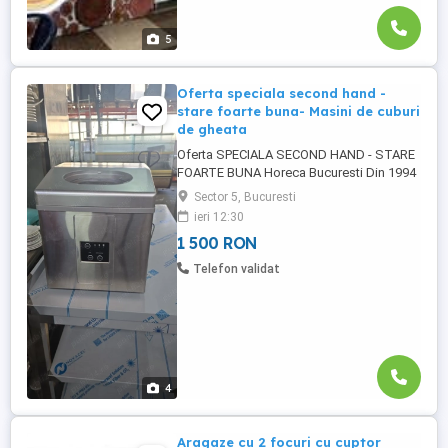
5
Oferta speciala second hand -
stare foarte buna- Masini de cuburi
de gheata
Oferta SPECIALA SECOND HAND - STARE
FOARTE BUNA Horeca Bucuresti Din 1994
Fabricatie & Comercializare Echipamente
Sector 5, Bucuresti
profesionale pentru Horeca *
ieri 12:30
SHOWROOM - Cotroceni Bdul.Eroii
1 500 RON
Sanitari Nr 59 Bucuresti, sect.5 *
CONTACT Vanzari - Ofertare Horeca
Telefon validat
Bucuresti SHOWROOM - Cotroceni Bdl.
Eroii Sanitari nr. ...
4
Aragaze cu 2 focuri cu cuptor