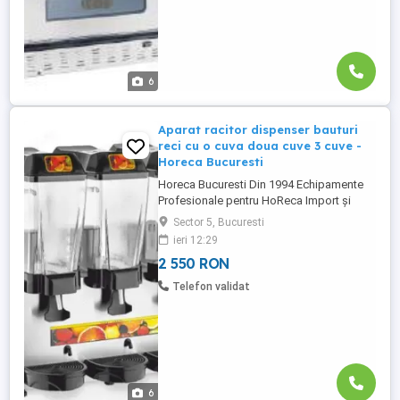
6
Aparat racitor dispenser bauturi
reci cu o cuva doua cuve 3 cuve -
Horeca Bucuresti
Horeca Bucuresti Din 1994 Echipamente
Profesionale pentru HoReca Import și
Fabricație Vânzări din STOC EXISTENT
Sector 5, Bucuresti
sau COMANDĂ pentru FABRICAȚIA
ieri 12:29
Produsului TĂU potrivit. Tel. Fix :
2 550 RON
showroom - Tel mobil vanzari showroom-
Contact fabricatie- Fabrica - Bdl Preciziei
Telefon validat
9B , sector 6, ...
6