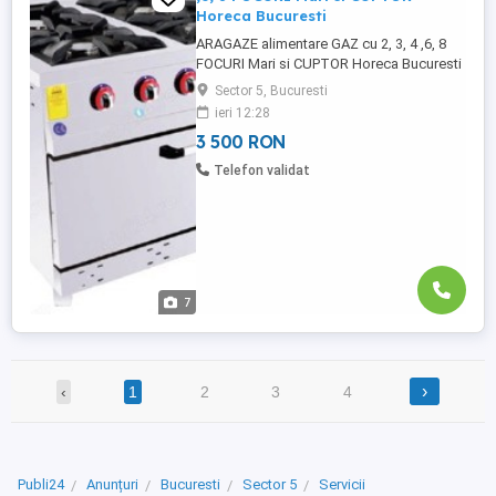
Horeca Bucuresti
ARAGAZE alimentare GAZ cu 2, 3, 4 ,6, 8
FOCURI Mari si CUPTOR Horeca Bucuresti
Web site: Email : - Showroom - Cotroceni
Sector 5, Bucuresti
Bdul.Eroii Sanitari Nr 59 Bucuresti, sect.5 -
ieri 12:28
Contact Vanzari Showroom : Fix : Mobil : -
3 500 RON
Contact Fabricatie : Fabrica si Depozit -
Horeca Bucuresti ...
Telefon validat
7
›
‹
1
2
3
4
Publi24
Anunțuri
Bucuresti
Sector 5
Servicii