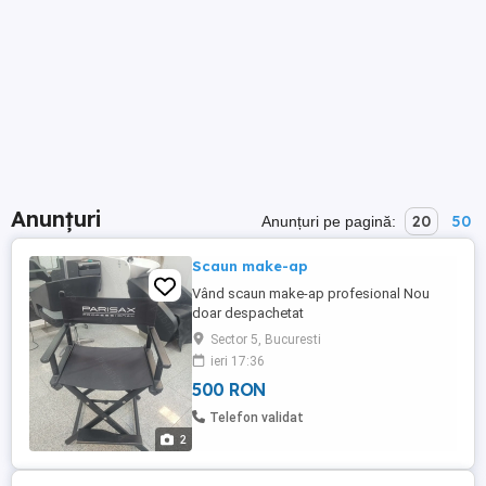
Anunțuri
20
50
Anunțuri pe pagină:
Scaun make-ap
Vând scaun make-ap profesional Nou
doar despachetat
Sector 5, Bucuresti
ieri 17:36
500 RON
Telefon validat
2