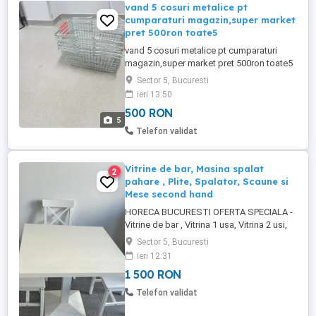
vand 5 cosuri metalice pt
cumparaturi magazin,super market
pret 500ron toate5
vand 5 cosuri metalice pt cumparaturi
magazin,super market pret 500ron toate5
cosurile sunt noi si se afla in sectorul 5
Sector 5, Bucuresti
pretul este de 500lei toate 5 bucatile nu le
ieri 13:50
dau la bucata pozele sunt reale nu trimit
500 RON
prin curier nu trimite mesaje
5
Telefon validat
Vitrine de bar, Masina spalat
2
pahare , Plite, Spalator, Scaune si
Mese second hand
HORECA BUCURESTI OFERTA SPECIALA -
Vitrine de bar , Vitrina 1 usa, Vitrina 2 usi,
Masina de spalat pahare, Spalatoare inox,
Sector 5, Bucuresti
Masa inox, Plite, Feliatore, Rafturi, Scaune
ieri 12:31
si Mese Cafénea . Toate produsele sunt
1 500 RON
second hand. Vitrina de bauturi ( de bar ) 1
usa = 1 buc * 1000 lei Vitrina de bauturi (
Telefon validat
de ...