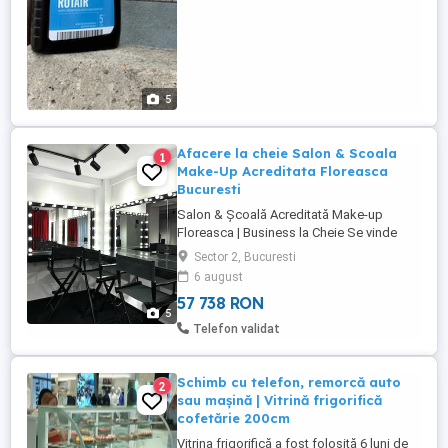
5
Afacere la cheie Salon & Scoala
1
Make-Up Acreditata Floreasca
Bucuresti
Salon & Școală Acreditată Make-up
Floreasca | Business la Cheie Se vinde
afacere complet funcțională: Salon de
Sector 2, Bucuresti
Make-up + Școală acreditată, situată în
6 august
zona premium Floreasca. Business activ,
57 738 RON
cu reputație formată, autorizat și pregătit
5
pentru preluare imediată. Detalii
Telefon validat
importante: Toate autorizațiile ...
Schimb cu telefon, remorcă auto
2
sau mașină | Vitrină frigorifică
cofetărie 200cm
Vitrina frigorifică a fost folosită 6 luni de