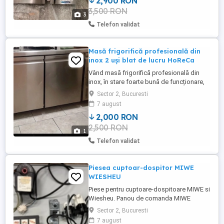
2,900 RON
MAXIMA Model: 09400220 Alimentare: 220
3,500 RON
240 V 50 Hz Putere: 550 W Agent frigorific:
3
R290 (110 g) ...
Telefon validat
Masă frigorifică profesională din
inox 2 uși blat de lucru HoReCa
Vând masă frigorifică profesională din
inox, în stare foarte bună de funcționare,
ideală pentru restaurante, cofetării,
Sector 2, Bucuresti
patiserii, pizzerii, laboratoare și alte unități
7 august
HoReCa.
2,000 RON
2,500 RON
1
Telefon validat
Piesea cuptoar-dospitor MIWE
WIESHEU
Piese pentru cuptoare-dospitoare MIWE si
Wiesheu. Panou de comanda MIWE
AERO,MIWE ECONO,MIWE CONDO. Senzor
Sector 2, Bucuresti
de temperatura si
7 august