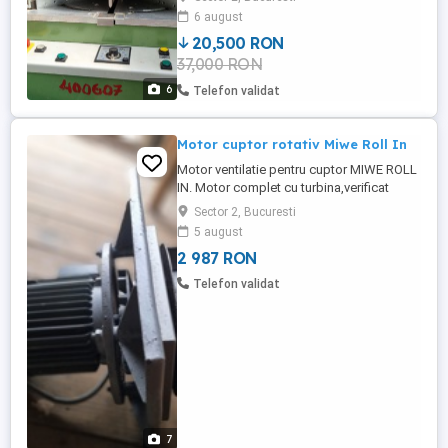
debavurat unghiuri variabile. Utilajele
6 august
functioneaza la 220 V,se pot proba
20,500 RON
37,000 RON
6
Telefon validat
Motor cuptor rotativ Miwe Roll In
Motor ventilatie pentru cuptor MIWE ROLL
IN. Motor complet cu turbina,verificat
curatat. La cerere si alte tipuri de piese
Sector 2, Bucuresti
pentru cuptoare Miwe Roll In. Motor
5 august
reductor complet carut disponibil.
2 987 RON
Telefon validat
7