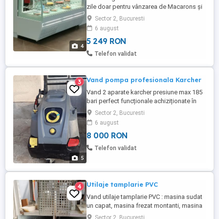
zile doar pentru vânzarea de Macarons și
se află într-o stare tehnică cât și estetică
Sector 2, Bucuresti
foarte bună. Pentru mai multe detalii pe
6 august
WhatsApp sau la telefon
5 249 RON
4
Telefon validat
Vand pompa profesionala Karcher
3
Vand 2 aparate karcher presiune max 185
bari perfect funcționale achiziționate în
2018. Se vând cu probă, se oferă imagini
Sector 2, Bucuresti
și video pe whatsapp. Sunt aduse din
6 august
Germania (showroom). Funcționează la
8 000 RON
380 și fac și apa calda,motorina (155
grade) Prețul pe bucata este aproximativ
Telefon validat
de 40% din prețul unei pompe ...
5
Utilaje tamplarie PVC
4
Vand utilaje tamplarie PVC : masina sudat
un capat, masina frezat montanti, masina
taiat baghete, pantograf, masina
Sector 2, Bucuresti