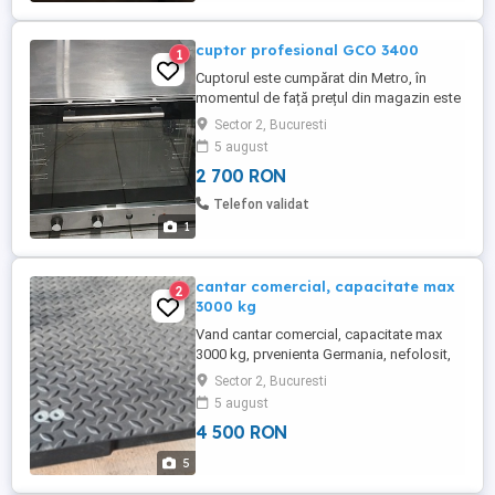
cuptor profesional GCO 3400
1
Cuptorul este cumpărat din Metro, în
momentul de față prețul din magazin este
4.300 lei! Cuptor patiserie restaurant
Sector 2, Bucuresti
catering cu umidificare, funcție manuală
5 august
de umidificare, capacitate: 4 tăvi 600x40
2 700 RON
mm sau GN1 1, putere: 3,65 kW,
temperatură: +100grade C +260grade C,
Telefon validat
dimensiuni: 784x752x634 mm, timp ...
1
cantar comercial, capacitate max
2
3000 kg
Vand cantar comercial, capacitate max
3000 kg, prvenienta Germania, nefolosit,
nou.
Sector 2, Bucuresti
5 august
4 500 RON
5