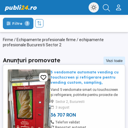
publi
24
.ro
Filtre
3
Firme / Echipamente profesionale firme / echipamente
profesionale Bucuresti Sector 2
Anunțuri promovate
Vezi toate
5 vendomate automate vending cu
touchscreen și refrigerare pentru
vending custom, sampling,
Vand 5 vendomate smart cu touchscreen
și refrigerare, potrivite pentru proiecte de
vending custom, retail automatizat,
Sector 2, Bucuresti
sampling, activări de brand, campanii
3 august
promoționale cu premii sau distribuire de
36 707 RON
produse refrigerate. Echipamentele au
fost achiziționate în 2021 din China și au
Telefon validat
fost folosite în campanii ...
Repostat automat