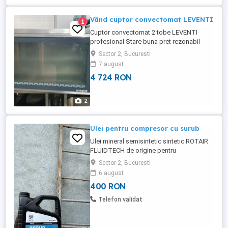
Vând cuptor convectomat LEVENTI
1
Cuptor convectomat 2 tobe LEVENTI
profesional Stare buna pret rezonabil
Sector 2, Bucuresti
7 august
4 724 RON
2
Ulei pentru compresor cu surub
Ulei mineral semisintetic sintetic ROTAIR
FLUIDTECH de origine pentru
compresoarele cu surub Alup, Abac, Fiac,
Sector 2, Bucuresti
Mark, Ceccato, Chicago pneumatic,
6 august
Schutzen, Grassair, Puska, Mauguire,
400 RON
Michelin, Schneider, Reno, Quincy,
Worthington, Creemers, Airpress, Agre,
Telefon validat
Balma, etc Cantitate bidon : 5 Litri 20 ...