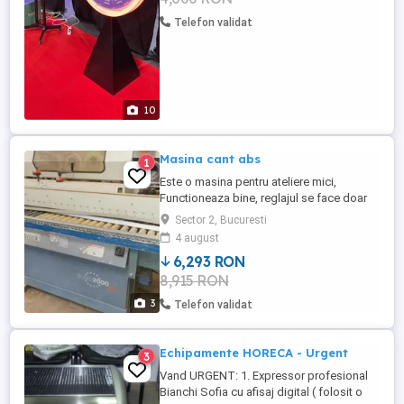
Telefon validat
10
Masina cant abs
1
Este o masina pentru ateliere mici,
Functioneaza bine, reglajul se face doar
din panou.
Sector 2, Bucuresti
4 august
6,293 RON
8,915 RON
3
Telefon validat
Echipamente HORECA - Urgent
3
Vand URGENT: 1. Expressor profesional
Bianchi Sofia cu afisaj digital ( folosit o