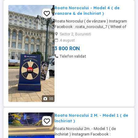
Roata Norocului - Model 4 ( de
vanzare & de închiriat )
Roata Norocului ( de vânzare ) Instagram
Facebook : roata_norocului_7 ( Wheel of
Fortune by RTX ) Se emite factură, prețuri
Sector 2, Bucuresti
fără TVA ! Termenul este de 5-8 zile
4 august
lucrătoare, din momentul în care s-a
3 800 RON
efectuat plata facturii. (1). Specificații ...
Telefon validat
10
Roata Norocului 2 M. - Model 1 ( de
închiriat )
Roata Norocului 2m. - Model 1 ( de
închiriat ) Instagram Facebook :