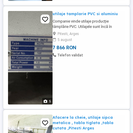
utilaje tamplarie PVC si aluminiu
Companie vinde utilaje producție
tâmplărie PVC. Utilajele sunt încă în
producție, toate funcționale. Sunt de
Pitesti, Arges
producție turcească Kraft&Muller (
5 august
Penmak) an 2016-2018. Mașina lipit 0,2
7 866 RON
mm, la un capăt 230V 1500 Mașina de
debavurat cu capacitate de 4 grupuri de
Telefon validat
freze 400V 1900 La fiecare se adaugă ...
5
Afacere la cheie, utilaje sipca
metalica , tabla tiglata ,tabla
cutata ,Pitesti Arges