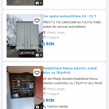
la dispozitie la tel ...
4
Usi spate autoutilitare 3,5 -7,5 T
PRESTO TIG CAROSARI AUTOUTILITARE -
atelier de carosari autoutilitare,
confectionam si montam usi spate
Pitesti, Arges
autoutilitara 3,5T - 7,5 T deschidere totala
6 august
. La cerere pot fi executate la diferinte
1 RON
dimensiuni . Ne gasiti si pe pe facebook
pe pagina Carosari si Paturi Autoutilitare -
Ilie Marian. Numar contact ...
8
Reabilitare Panou electric scară
bloc cu 7Etj+P+S
AP din Pitești dorește Reabilitare Panou
electric scară bloc cu 7 Etj+P+S de o firmă
sau PFA
Pitesti, Arges
6 august
1 RON
Telefon validat
1