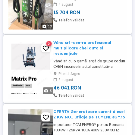
plus tva! Cel cu 4 programe costa 5500
4 august
euro plus tva! Avem o gama variata de
15 704 RON
accesorii pentru spalatorii self service!
Telefon validat
10
Vănd srl -centru profesional
2
multiplicare chei auto si
rezidențiale
Vând srl cu o gamă largă de grupe coduri
CAEN înscrise în actul constitutiv al
societății,activitatea principală fiind:centru
Pitesti, Arges
profesional multiplicare chei auto și
3 august
rezidențiale. Firma are acte contabile la
46 041 RON
zi,fără datorii la stat sau terți.Motivul
5
vânzării:paralizie post accident vascular
Telefon validat
cerebral.Toate ...
OFERTA Generatoare curent diesel
2 KW NOI utilaje pe TCMENERGY.ro
importaror TCM ENERGY pentru Romania.
100KW 125KVA 180A 400V 230V 50HZ