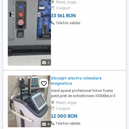
AUTOMATIZARE UNITATE DE CONTROL
Pitesti, Arges
Genset Controller , și ATS de transfer !!
3 august
FONOIZOLAT ALIMENTARE CU AER model
33 561 RON
TURBO CU INTER-COOLED R6105IZLD
132kw 6 cylinder 105*130 6 CIL Linie , răcit
Telefon validat
cu apă + RACIREA ULEIULUI DE MOTOR ...
5
XSculpt-electro stimulare
magnetica
Vand aparat profesional folosi foarte
putin,pret de achizitionare 33000lei,si il
vand la 12000lei
Pitesti, Arges
3 august
12 000 RON
Telefon validat
4