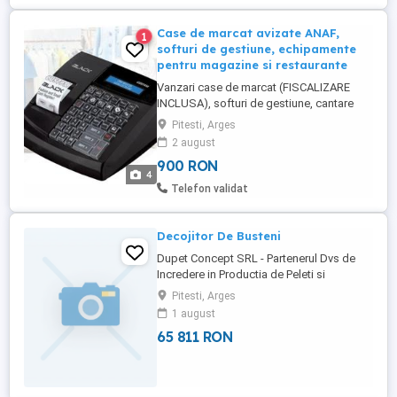
Case de marcat avizate ANAF,
1
softuri de gestiune, echipamente
pentru magazine si restaurante
Vanzari case de marcat (FISCALIZARE
INCLUSA), softuri de gestiune, cantare
comerciale, echipamente solutii de
Pitesti, Arges
management pentru magazin si
2 august
restaurant. Societate acreditata de catre
900 RON
ANAF pentru fiscalizarea si serviceul
4
Aparatelor de Marcat Electronice Fiscale
Telefon validat
(majoritatea modelelor existente in piat ...
Decojitor De Busteni
Dupet Concept SRL - Partenerul Dvs de
Incredere in Productia de Peleti si
Productia de Brichete, cu o experienta de
Pitesti, Arges
10 ani in domeniu, producem Linii
1 august
complete de Peleti Linii complete de
65 811 RON
Brichete de rumegus si biomasa, de
diferite capacitati. Utilajele sunt noi, la
producerea lor folosim componente ...