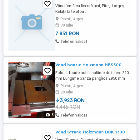
Vând firmă cu licență taxi, Pitești Argeș.
Relații la telefon .
Pitesti, Arges
30 iulie
7 851 RON
Telefon validat
Vand banzic Holzmann HBS500
Folosit foarte putin Inaltime de taiere 220
mm Lungime panza panglica 2950 mm
Dimensiuni masa 500 x 400 mm Inaltime
Pitesti, Arges
masa 990 mm Diametru hota exhaustare
29 iulie
100 mm Putere cedata a motorului S1 1
3,923 RON
kW (1,5 CP) Putere absorbita de motor S6
4,446 RON
40% 1,5 kW (230V) 1,5 kW (400V)
Tensiune ...
5
Telefon validat
Vand Strung Holzmann DBK 1300
Vand Strung : Diametrul maxim de strunjire