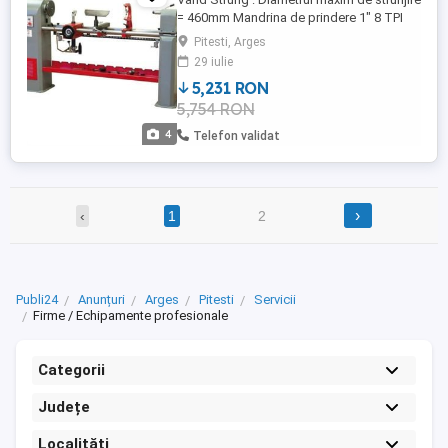
= 460mm Mandrina de prindere 1" 8 TPI
Greutate = 186 g. Dimensiuni de gabarit;
Pitesti, Arges
Lungime = 1500mm Latime = 600mm
29 iulie
Inaltime = 1200 mm Cu copiator
5,231 RON
5,754 RON
4
Telefon validat
›
‹
1
2
Publi24
Anunțuri
Arges
Pitesti
Servicii
Firme / Echipamente profesionale
Categorii
Județe
Localități