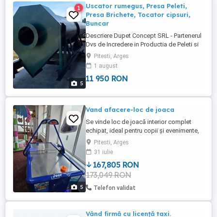
Uscator rumegus, Presa Peleti,
1
Presa Brichete, Tocator cipsuri,
Buncar
Descriere Dupet Concept SRL - Partenerul
Dvs de Incredere in Productia de Peleti si
Productia de Brichete, cu o experienta de
Pitesti, Arges
10 ani in domeniu, producem Linii
1 august
complete de Uscare rumegus, orice
11 950 RON
biomasa, uscatoare de nisip, agregate,
5
furaje, Linii complete de Peleti, Linii
complete de Brichete de rumegus ...
Vand afacere-loc de joaca
Se vinde loc de joacă interior complet
echipat, ideal pentru copii și evenimente,
pregătit pentru funcționare imediată.
Pitesti, Arges
Afacerea este la cheie , cu toate dotările
31 iulie
incluse. Dotări și echipamente incluse:
167,805 RON
Laser Maze Panou interactiv Wall
173,049 RON
Knoocker Joc video interactiv Magic Floor
Joc Basketball cu ...
5
Telefon validat
Vând firmă cu licență taxi.