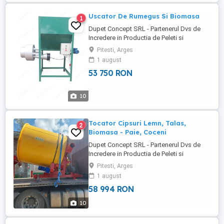
Uscator De Rumegus Si Biomasa
1
Dupet Concept SRL - Partenerul Dvs de
Incredere in Productia de Peleti si
Productia de Brichete, cu o experienta de
Pitesti, Arges
10 ani in domeniu, producem Linii
1 august
complete de Uscare rumegus, orice
53 750 RON
biomasa, uscatoare de nisip, agregate,
furaje, Linii complete de Peleti Linii
complete de Brichete de rumegus si
10
biomasa, ...
Tocator Cipsuri Lemn, Talas,
2
Biomasa - Paie, Coceni
Dupet Concept SRL - Partenerul Dvs de
Incredere in Productia de Peleti si
Productia de Brichete, cu o experienta de
Pitesti, Arges
10 ani in domeniu, producem Linii
1 august
complete de Peleti Linii complete de
58 994 RON
Brichete de rumegus si biomasa, de
diferite capacitati. Utilajele sunt noi, la
10
producerea lor folosim componente ...