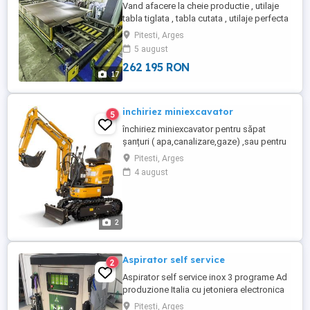
Vand afacere la cheie productie , utilaje
tabla tiglata , tabla cutata , utilaje perfecta
stare : Linie profilat tabla tiglata tip Lindab
Pitesti, Arges
model clasic Derulator hidraulic rotire in
5 august
ambele sensuri 7 T Linie profilat tabla
262 195 RON
cutata tip T-18 Linie profilat sipca metalica
17
, latime 87 mm cu o singura fixare ...
inchiriez miniexcavator
5
închiriez miniexcavator pentru săpat
șanțuri ( apa,canalizare,gaze) ,sau pentru
temelii de gard sau case. putem sa
Pitesti, Arges
încărcăm molozul provenit din demolări ,
4 august
nivelam curți, facem orice ce se poate
face cu un miniexcavator, apelați cu
încredere.
2
Aspirator self service
2
Aspirator self service inox 3 programe Ad
produzione Italia cu jetoniera electronica
si motor trifazic de 2,2 kw! Pret 3500 euro
Pitesti, Arges