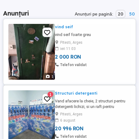
Anunțuri
20
50
Anunțuri pe pagină:
vind seif
vind seif foarte greu
Pitesti, Arges
ieri 11:03
2 000 RON
Telefon validat
1
Structuri detergenti
1
Vand afacere la cheie, 2 structuri pentru
detergenti lichizi, si un raft pentru
bidoane, masa, cantar, etc. Produsele se
Pitesti, Arges
vand vrac, in functie de necesitatea
6 august
clientilor. Va pot pune in legatura cu
20 996 RON
furnizorul, se vad produse italiene de
calitate.â Pentru mai multe detalii va stau
Telefon validat