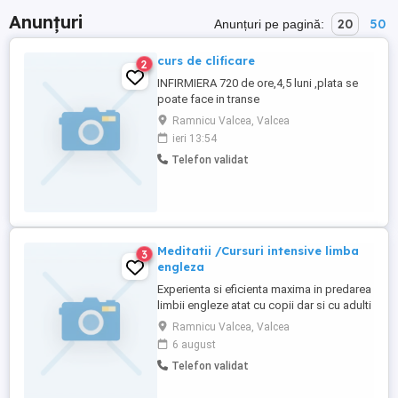
Anunțuri
20
50
Anunțuri pe pagină:
curs de clificare
2
INFIRMIERA 720 de ore,4,5 luni ,plata se
poate face in transe
Ramnicu Valcea, Valcea
ieri 13:54
Telefon validat
Meditatii /Cursuri intensive limba
3
engleza
Experienta si eficienta maxima in predarea
limbii engleze atat cu copii dar si cu adulti
de orice varsta). Orice nivel, eficient, rapid,
Ramnicu Valcea, Valcea
interactiv pentru pregatire examene (
6 august
Cambridge, bacalaureat,examene
Telefon validat
admitere etc), sau pentru emigrare in
strainatate (inclusiv engleza tehnica si