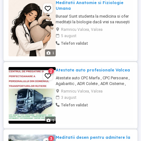
Meditatii Anatomie si Fiziologie
Umana
Bunaa! Sunt studenta la medicina si ofer
meditații la biologie dacă vrei sa reuseşti
si tu. Am obținuit nota 9.40 in bac la
Ramnicu Valcea, Valcea
biologie in doar o luna de pregătire cu
5 august
propiul mod eficient de a învăța si sunt
Telefon validat
studenta in anul 1 la medicina.Am studiat
manualul Corint de peste un an de zile si
1
vreau sa îl ...
Atestate auto profesionale Valcea
2
Atestate auto CPC Marfa , CPC Persoane ,
Agabaritic , ADR Colete , ADR Cisterne ,
Consilier de siguranta , CPI Marfa , CPI
Ramnicu Valcea, Valcea
Persoane , Sofer Taxi , Viza Taxi...
3 august
Telefon validat
1
Meditatii desen pentru admitere la
3