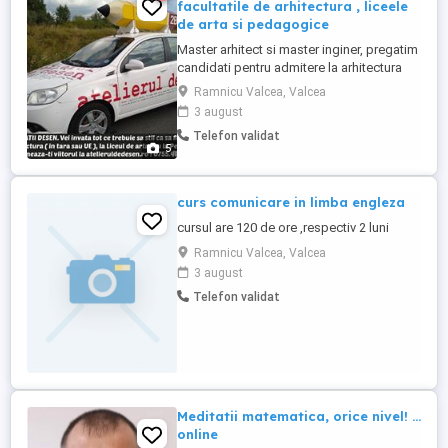
facultatile de arhitectura , liceele
de arta si pedagogice
Master arhitect si master inginer, pregatim
candidati pentru admitere la arhitectura
intr-o maniera eficienta ( 100% procent de
Ramnicu Valcea, Valcea
reusita – Sibiu, Timisoara, Cluj, Bucuresti,
3 august
UK ).O sedinta de pregatire dureaza trei
Telefon validat
ore si costa 125 lei. Cursurile se
5
desfasoara intr-un mediu specific, fara
constrangeri, ...
curs comunicare in limba engleza
cursul are 120 de ore ,respectiv 2 luni
Ramnicu Valcea, Valcea
3 august
Telefon validat
Meditatii matematica, orice nivel! ...
online