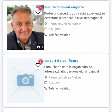
meditatii limbii engleza
3
Profesor-cercetător, cu vastă experiență în
cercetare și predare la nivel internațional,
autor de carti si articole de specialitate,
Ramnicu Valcea, Valcea
ofer meditatii lb. engleza la nivel
5 august
performant pentru admitere Academia de
Telefon validat
Politie, Școala de Poliție, Filologie, teste
internationale de lb. engleza (IELTS,
Cambridge, ...
1
cursuri de calificare
2
Cursurile pe care le organizăm se
adresează atât personalului angajat al
societă ilor comerciale cât i persoanelor
Ramnicu Valcea, Valcea
fizice dornice să urmeze un curs de
5 august
calificare sau de formare profesională.
Telefon validat
Prin formarea profesională asociația
noastră dorește stimularea ocupării forței
de muncă i ridicarea nivelului ...