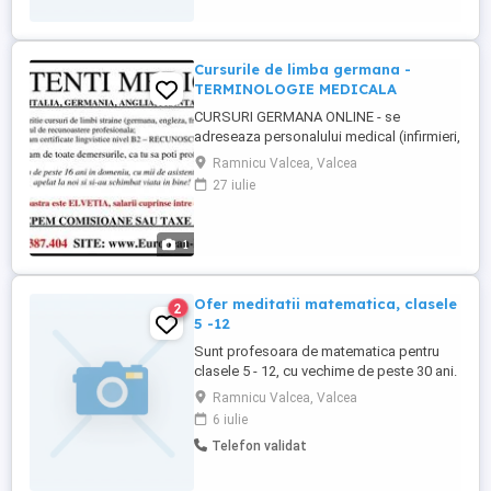
Cursurile de limba germana -
TERMINOLOGIE MEDICALA
CURSURI GERMANA ONLINE - se
adreseaza personalului medical (infirmieri,
asistenti medicali, medici, kinetoterapeuti,
Ramnicu Valcea, Valcea
etc.) http://www.european-
27 iulie
freedom.eu/cursuri-interactive/curs-limba-
germana/germana-online/curs-interactiv-
germana-pentru-personalul-sanitar.html
1
Cursurile de limba germana,
TERMINOLOGIE ...
Ofer meditatii matematica, clasele
2
5 -12
Sunt profesoara de matematica pentru
clasele 5 - 12, cu vechime de peste 30 ani.
Sunt absolventa a Facultatii de
Ramnicu Valcea, Valcea
Matematica, Universitatea Bucuresti.
6 iulie
(Profesor titular la Colegiul National
Telefon validat
Alexandru Lahovari, Ramnicu Valcea, cu
rezultate foarte bune ale elevilor la
examene si concursuri scolare.) Pregatesc