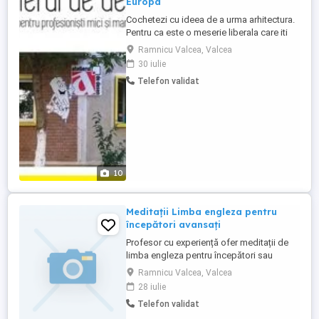
Europa
Cochetezi cu ideea de a urma arhitectura.
Pentru ca este o meserie liberala care iti
ofera un statut social onorabil, privilegiat.
Ramnicu Valcea, Valcea
...
30 iulie
Telefon validat
10
Meditații Limba engleza pentru
începători avansați
Profesor cu experiență ofer meditații de
limba engleza pentru începători sau
avansați, rezultate garantate, preturi foarte
Ramnicu Valcea, Valcea
accesibile.
28 iulie
Telefon validat