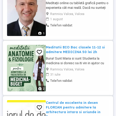
Meditații online cu tabletă grafică pentru o
experienta cât mai reală. Dacă nu sunteți
mulțumiți de calitatea predării nu vă costă
Ramnicu Valcea, Valcea
nimic. Încercați!
1 august
Telefon validat
1
Meditatii BIO Bac clasele 11-12 si
admitere MEDICINA 50 lei 2h
Buna! Sunt Maria si sunt Studenta la
medicina si doresc sa iti vin in ajutor cu
invatatul biologiei ! Ofer Biologie BAC
Ramnicu Valcea, Valcea
clasa 11-12 si admitere MEDICINA Durata
31 iulie
este de 2h si costa 50 de lei. Ofer
Telefon validat
explicatii pe scheme , notite si desene
astfel incat sa nu inveti mecanic si lucram
2
impreuna exercitii si ...
Centrul de excelenta in desen
FLORIAN pentru admitere la
arhitectura intara si oriunde in