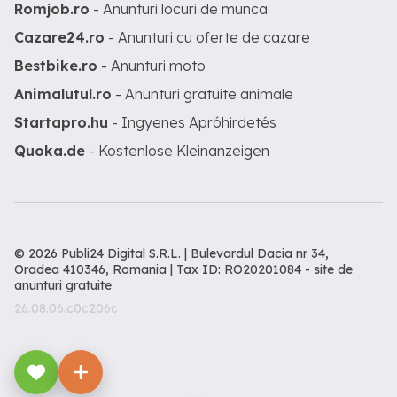
Romjob.ro
- Anunturi locuri de munca
Cazare24.ro
- Anunturi cu oferte de cazare
Bestbike.ro
- Anunturi moto
Animalutul.ro
- Anunturi gratuite animale
Startapro.hu
- Ingyenes Apróhirdetés
Quoka.de
- Kostenlose Kleinanzeigen
© 2026 Publi24 Digital S.R.L. | Bulevardul Dacia nr 34,
Oradea 410346, Romania | Tax ID: RO20201084 -
site de
anunturi gratuite
26.08.06.c0c206c