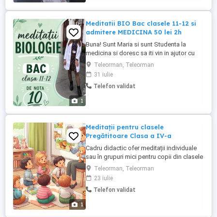
Meditatii BIO Bac clasele 11-12 si
admitere MEDICINA 50 lei 2h
Buna! Sunt Maria si sunt Studenta la
medicina si doresc sa iti vin in ajutor cu
invatatul biologiei ! Ofer Biologie BAC
Teleorman, Teleorman
clasa 11-12 si admitere MEDICINA Durata
31 iulie
este de 2h si costa 50 de lei. Ofer
Telefon validat
explicatii pe scheme , notite si desene
astfel incat sa nu inveti mecanic si lucram
1
impreuna exercitii si ...
Meditații pentru clasele
Pregătitoare Clasa a IV-a
Cadru didactic ofer meditații individuale
sau în grupuri mici pentru copii din clasele
Pregătitoare IV. Consolidarea
Teleorman, Teleorman
cunoștințelor la limba română și
23 iulie
matematică Explicații pe înțelesul copiilor,
Telefon validat
adaptate ritmului fiecăruia Sprijin la teme
și pregătire suplimentară Dezvoltarea
1
încrederii ...