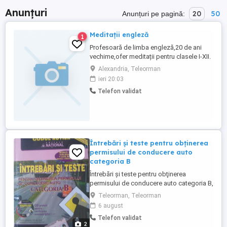
Anunțuri
20
50
Anunțuri pe pagină:
Meditații engleză
1
Profesoară de limba engleză,20 de ani
vechime,ofer meditații pentru clasele I-XII.
Cursurile sunt adaptate nivelului copiilor.
Alexandria, Teleorman
ieri 20:03
Telefon validat
Întrebări şi teste pentru obţinerea
permisului de conducere auto
categoria B
Întrebări şi teste pentru obţinerea
permisului de conducere auto categoria B,
Anul 2014. Produs nou, sigilat, nefolosit.
Teleorman, Teleorman
Puteţi verifica la livrare. Conţine caiet de
6 august
note pentru viitori şoferi, şi CD pentru
Telefon validat
verificarea cunoştinţelor. Preţ 20 Lei
2