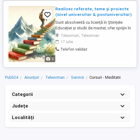
Realizez referate, teme și proiecte
(nivel universitar & postuniversitar)
Sunt absolventă cu licență în Științele
Educației și studii de master, ofer sprijin în
realizarea lucrărilor academice: Referate,
Teleorman, Teleorman
eseuri și proiecte universitare Lucrări
17 iulie
pentru studii postuniversitare Conținut
Telefon validat
original, redactat clar și coerent
Respectarea cerințelor academice și a
1
termenelor ...
Publi24
Anunțuri
Teleorman
Servicii
Cursuri - Meditatii
Categorii
Județe
Localități