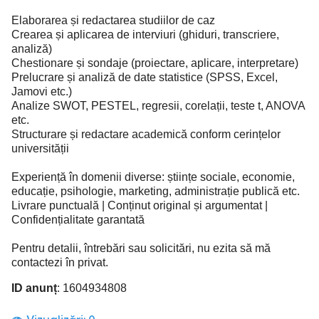
Elaborarea și redactarea studiilor de caz
Crearea și aplicarea de interviuri (ghiduri, transcriere,
analiză)
Chestionare și sondaje (proiectare, aplicare, interpretare)
Prelucrare și analiză de date statistice (SPSS, Excel,
Jamovi etc.)
Analize SWOT, PESTEL, regresii, corelații, teste t, ANOVA
etc.
Structurare și redactare academică conform cerințelor
universității
Experiență în domenii diverse: științe sociale, economie,
educație, psihologie, marketing, administrație publică etc.
Livrare punctuală | Conținut original și argumentat |
Confidențialitate garantată
Pentru detalii, întrebări sau solicitări, nu ezita să mă
contactezi în privat.
ID anunț
: 1604934808