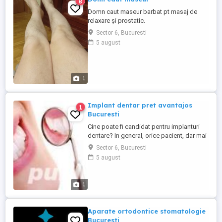
8
Domn caut maseur barbat pt masaj de
relaxare și prostatic.
Sector 6, Bucuresti
5 august
1
Implant dentar pret avantajos
1
Bucuresti
Cine poate fi candidat pentru implanturi
dentare? In general, orice pacient, dar mai
ales pacientii tineri care au unul sau mai
Sector 6, Bucuresti
multi dinti lipsa. Fiecare situatie clinica
5 august
este evaluata in parte, pentru a informa
pacientul de cate implante are nevoie,
daca sunt si alte variante de tratament,
1
care este ...
Aparate ortodontice stomatologie
Bucuresti