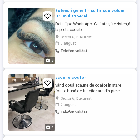
continua pentru ...
Extensii gene fir cu fir sau volum!
Drumul taberei.
Detalii pe WhatsApp. Calitate și rezistență
la preț accesibil!!!
Sector 6, Bucuresti
3 august
Telefon validat
5
scaune coafor
vând două scaune de coafor în stare
foarte bună de funcționare din piele
neagră sintetică cu reglare hidraulică pe
Sector 6, Bucuresti
înălțime. Există posibilitatea adăugării
2 august
celui de-al treilea scaun cu mențiunea că
Telefon validat
acesta are doar un mic defect la pielea
sintetică de la șezut. Dacă ar fi să fie
achiziționate toate cele ...
1