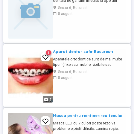
dentara ne gandim imediat la operatii
dentare, la lucruri complexe, dureroase si
Sector 6, Bucuresti
riscante, cand de multe ori putem vorbi de
5 august
simple detartraje subgingivale. Desigur
exista multe situatii cand trebuie sa
apelam la specialistul chirurg, de la banale
detrartraje ...
Aparat dentar safir Bucuresti
1
Aparatele ortodontice sunt de mai multe
tipuri ( fixe sau mobile, vizibile sau
invizibile) si se recomanda de catre
Sector 6, Bucuresti
ortodont pentru fiecare caz individualizat.
5 august
Acestea actioneaza pentru realinierea
dintilor, reantrenarea muschilor si
influentarea cresterii maxilarelor. Aparatele
ortodontice functioneaza ...
1
Masca pentru reintinerirea tenului
Masca LED cu 7 culori poate rezolva
problemele pielii dificile: Lumina roșie:
albire a pielii, piele sensibila și antirid,