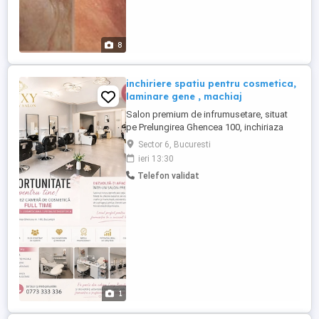
8
inchiriere spatiu pentru cosmetica,
laminare gene , machiaj
Salon premium de infrumusetare, situat
pe Prelungirea Ghencea 100, inchiriaza
camera cosmetica. Camera este dotata cu
Sector 6, Bucuresti
aparate faciale,epilare definitiva si pot fi
ieri 13:30
folosite la procent. Salonul dispune de o
Telefon validat
clientela deja formata. Pentru mai multe
detalii, ne poti suna la numarul .
1