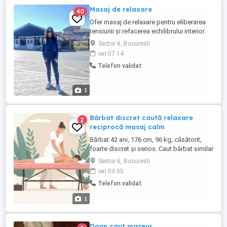
Masaj de relaxare
40
Ofer masaj de relaxare pentru eliberarea
tensiunii și refacerea echilibrului interior.
Masajul se efectuează pe masă de masaj
Sector 6, Bucuresti
cu uleiuri calde într-un ambient plăcut și un
ieri 07:14
maxim de igienă.
Telefon validat
1
Bărbat discret caută relaxare
2
reciprocă masaj calm
Bărbat 42 ani, 176 cm, 96 kg, căsătorit,
foarte discret și serios. Caut bărbat similar
pentru schimb de masaj relaxant reciproc,
Sector 6, Bucuresti
atmosferă liniștită. Prefer să mă deplasez,
ieri 03:05
igienă și discreție maximă. Foto detalii în
Telefon validat
privat. Mulțumesc!
1
Donn caut maseur