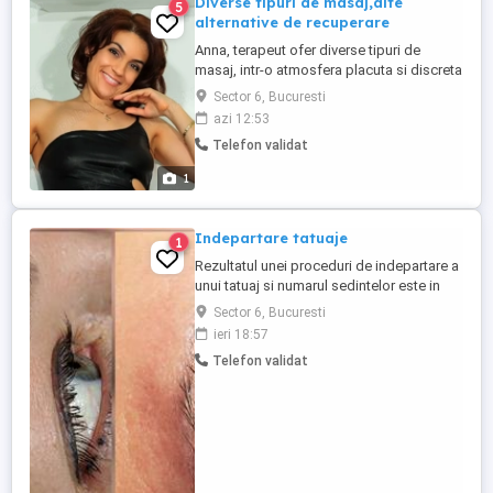
Diverse tipuri de masaj,alte
5
alternative de recuperare
Anna, terapeut ofer diverse tipuri de
masaj, intr-o atmosfera placuta si discreta
din Bucuresti. Transforma-ti timpul intr-un
Sector 6, Bucuresti
moment de rasfat desavarsit cu un masaj
azi 12:53
de relaxare. O adevarata evadare intr-o
Telefon validat
oaza de liniste si revitalizare, acest masaj
este raspunsul perfect pentru stres,
1
oboseala sau ...
Indepartare tatuaje
1
Rezultatul unei proceduri de indepartare a
unui tatuaj si numarul sedintelor este in
stransa legatura cu anumiti factori
Sector 6, Bucuresti
precum: vechimea tatuajului, tipul
ieri 18:57
pigmentului, calitatea pigmentului,
Telefon validat
cantitatea inseranta, calitatea pigmentului,
pielea clientului. Indepartarea unui tatuaj
poate fi de lunga durata ...