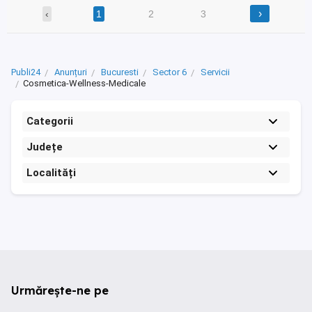
›
‹
1
2
3
Publi24
Anunțuri
Bucuresti
Sector 6
Servicii
Cosmetica-Wellness-Medicale
Categorii
Județe
Localități
Urmărește-ne pe