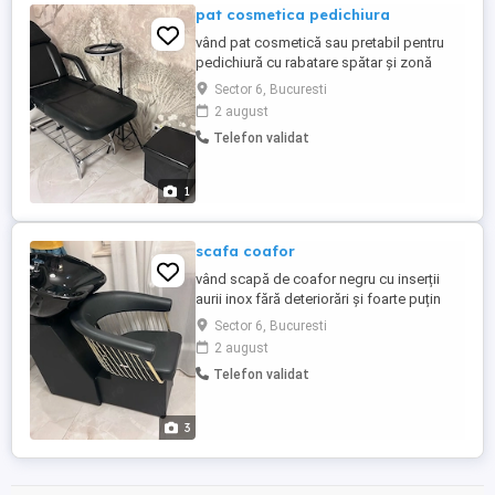
pat cosmetica pedichiura
vând pat cosmetică sau pretabil pentru
pedichiură cu rabatare spătar și zonă
picioare astfel încât se poate transforma
Sector 6, Bucuresti
și în scaun fie și din piele sintetică neagră.
2 august
Stare foarte bună de funcționare. Fără
Telefon validat
zgârieturi rupturi ori alte deficiențe.
1
scafa coafor
vând scapă de coafor negru cu inserții
aurii inox fără deteriorări și foarte puțin
utilizată. Piele sintetică neagră și inserții
Sector 6, Bucuresti
cromate aurii.
2 august
Telefon validat
3