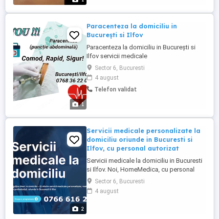
Paracenteza la domiciliu in
București si Ilfov
Paracenteza la domiciliu in București si
Ilfov servicii medicale
Sector 6, Bucuresti
4 august
Telefon validat
1
Servicii medicale personalizate la
domiciliu oriunde in Bucuresti si
Ilfov, cu personal autorizat
Servicii medicale la domiciliu in Bucuresti
si Ilfov. Noi, HomeMedica, cu personal
autorizat si experienta in asistenta
Sector 6, Bucuresti
medicala la domiciliu, iti oferim o ingrijire
4 august
de top in mediul familial, evitand
expunerea la infectiile spitalicesti. Iti
2
oferim o alternativa sigura la spitalizarea