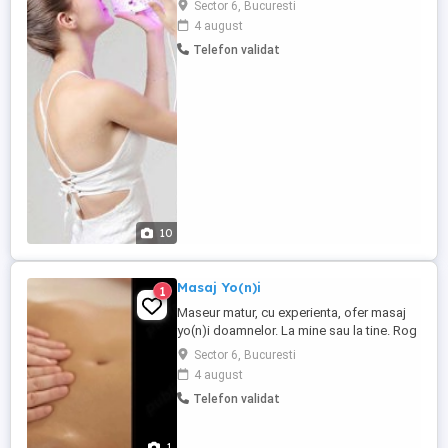
Sector 6, Bucuresti
repararea pielii deteriorate, netezirea
4 august
ridurilor fine, micșorarea porilor,
Telefon validat
hiperplazia colagenului. Lumina albastra:
minimizeaza și vindeca eficient acneea,
repara pielea fara ...
10
Masaj Yo(n)i
1
Maseur matur, cu experienta, ofer masaj
yo(n)i doamnelor. La mine sau la tine. Rog
seriozitate. Mesaje doar pe Whatsapp.
Sector 6, Bucuresti
Yo(n)i înseamnă în sanscrită templu sacru
4 august
. În Hinduism, Yo(n)i este reprezentarea
Telefon validat
zeiței feminine Shakti, Sursa Vieții și forța
creatoare. În India, pe vremea când
femeile erau ...
1