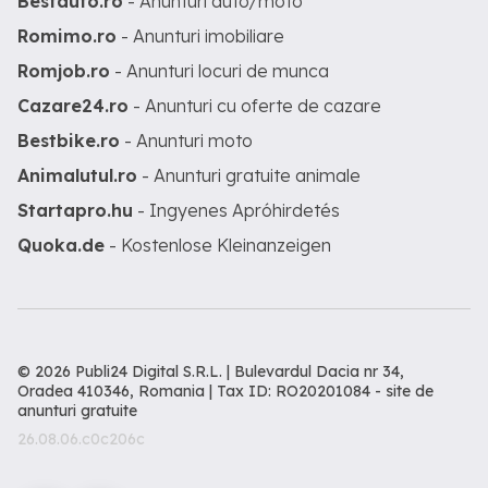
Bestauto.ro
- Anunturi auto/moto
Romimo.ro
- Anunturi imobiliare
Romjob.ro
- Anunturi locuri de munca
Cazare24.ro
- Anunturi cu oferte de cazare
Bestbike.ro
- Anunturi moto
Animalutul.ro
- Anunturi gratuite animale
Startapro.hu
- Ingyenes Apróhirdetés
Quoka.de
- Kostenlose Kleinanzeigen
© 2026 Publi24 Digital S.R.L. | Bulevardul Dacia nr 34,
Oradea 410346, Romania | Tax ID: RO20201084 -
site de
anunturi gratuite
26.08.06.c0c206c