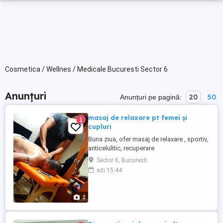
Cosmetica / Wellnes / Medicale Bucuresti Sector 6
Anunțuri
20
50
Anunțuri pe pagină:
masaj de relaxare pt femei și
1
cupluri
Buna ziua, ofer masaj de relaxare , sportiv,
anticelulitic, recuperare
Sector 6, Bucuresti
azi 15:44
2