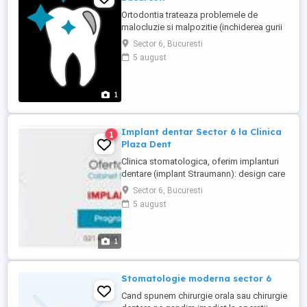
Ortodontia trateaza problemele de
malocluzie si malpozitie (inchiderea gurii
incorecta si pozitionarea gresita a
Sector 6, Bucuresti
dintilor). Majoritatea cazurilor pe care le
5 august
trateaza ortodontii sunt de inghesuiri de
dinti, exista insa multe alte probleme
posibile: dinti rotiti fata de axul normal,
1
dinti prea in fata ...
Implant dentar Sector 6 la Clinica
1
Plaza Dent
Clinica stomatologica, oferim implanturi
dentare (implant Straumann): design care
urmareste raspunsul optim al tesuturilor,
Sector 6, Bucuresti
timp de vindecare este semnificativ redus,
5 august
conexiunea implant-bont este de tip
morse taper (conexiune con-in-con),
pentru a obtine o stabilitate maxima. Mai
1
multe detalii pe pagina: ...
Stomatologie moderna sector 6
Cand spunem chirurgie orala sau chirurgie