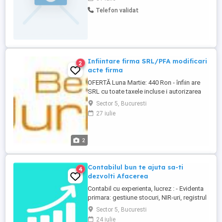
cumparari,operare Revisal,intocmire
Telefon validat
declaratii si situatii financiare inclusiv
certificare bilanturi(am calitate de expert
contabil si consultant fiscal).Sunt o ...
Infiintare firma SRL/PFA modificari
2
acte firma
OFERTĂ Luna Martie: 440 Ron - înfiin are
SRL cu toate taxele incluse i autorizarea
codurilor CAEN! - ferim seriozitate i
Sector 5, Bucuresti
profesionalism clien ilor no tri în cel mai
27 iulie
scurt timp! Durata medie de efectuare a
operatiunilor este de 3-5 zile lucratoare!
NOTĂ: Privind situa ia actuală generată de
2
pandemia ...
Contabilul bun te ajuta sa-ti
4
dezvolti Afacerea
Contabil cu experienta, lucrez : - Evidenta
primara: gestiune stocuri, NIR-uri, registrul
de casierie, inregistrarea zilnica/lunara a
Sector 5, Bucuresti
facturilor de achizitii/vanzari si a
24 iulie