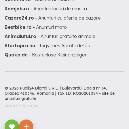
Romjob.ro
- Anunturi locuri de munca
Cazare24.ro
- Anunturi cu oferte de cazare
Bestbike.ro
- Anunturi moto
Animalutul.ro
- Anunturi gratuite animale
Startapro.hu
- Ingyenes Apróhirdetés
Quoka.de
- Kostenlose Kleinanzeigen
© 2026 Publi24 Digital S.R.L. | Bulevardul Dacia nr 34,
Oradea 410346, Romania | Tax ID: RO20201084 -
site de
anunturi gratuite
26.08.06.c0c206c