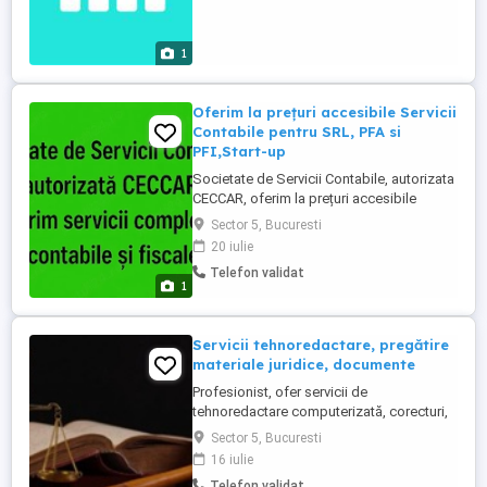
operatiunilor bancare; - Evidenta contabila
pentru: Comert intern / intracomunitar /
inafara U.E. (magazine fizice dar si ...
1
Oferim la prețuri accesibile Servicii
Contabile pentru SRL, PFA si
PFI,Start-up
Societate de Servicii Contabile, autorizata
CECCAR, oferim la prețuri accesibile
servicii complete de contabilitate și
Sector 5, Bucuresti
fiscalitate pentru: SRL (plătitor & neplătitor
20 iulie
TVA impozit pe profit microîntreprindere,
Telefon validat
inclusiv start-up), PFA, PFI Serviciile
1
noastre pentru afacerea ta: - Evidență
contabilă completă - ...
Servicii tehnoredactare, pregătire
materiale juridice, documente
Profesionist, ofer servicii de
tehnoredactare computerizată, corecturi,
concepere și elaborare documente,
Sector 5, Bucuresti
inclusiv juridice, precum și consultanță de
16 iulie
specialitate. Pentru detalii mă puteți
Telefon validat