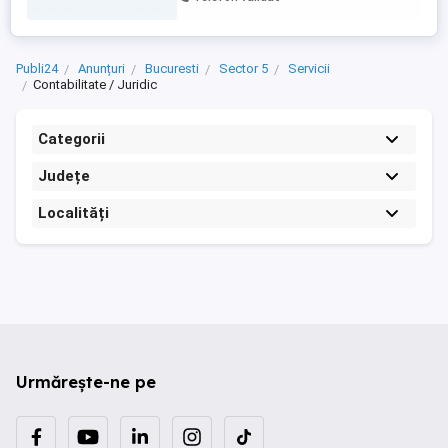
parti decat administratorul, deschidere
puncte de lucru , schimbare sediu social,
depunere ...
Publi24
Anunțuri
Bucuresti
Sector 5
Servicii
Contabilitate / Juridic
Categorii
Județe
Localități
Urmărește-ne pe