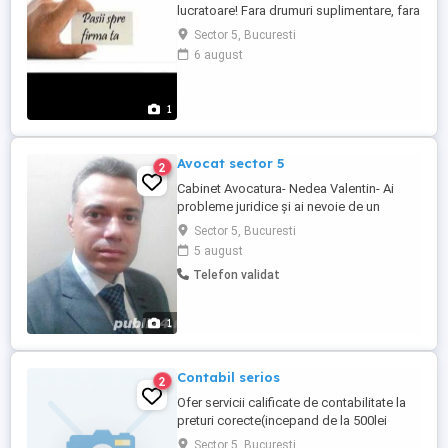
lucratoare! Fara drumuri suplimentare, fara
costuri aditionale! Infiintare firma asociat
Sector 5, Bucuresti
UNIC- PACHET COMPLET- 300 lei:
6 august
Consultanta de specialitate pentru
infiintare firma Consultanta in alegerea
codurilor CAEN Rezervarea denumirii la
1
Registrul Comertului Redactarea ...
Avocat sector 5
2
Cabinet Avocatura- Nedea Valentin- Ai
probleme juridice și ai nevoie de un
avocat care să răspundă rapid și să
Sector 5, Bucuresti
trateze cazul cu seriozitate? Ofer
5 august
consultanță și asistență juridică în materie
Telefon validat
civilă, executări silite, contestații,
contravenții, litigii contractuale și
redactare acte. Analizez atent ...
1
Contabil serios
2
Ofer servicii calificate de contabilitate la
preturi corecte(incepand de la 500lei
luna).Caut colaboratori seriosi si corecti
Sector 5, Bucuresti