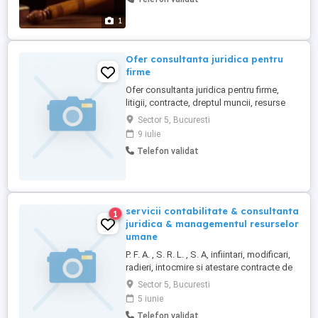
contacta în intervalul orar 10:00 - 20:00, de
luni până sâmbătă.
1
Ofer consultanta juridica pentru
firme
Ofer consultanta juridica pentru firme,
litigii, contracte, dreptul muncii, resurse
umane, reprezentare in instanta la preturi
Sector 5, Bucuresti
super accesibile, .
9 iulie
Telefon validat
servicii contabilitate & consultanta
1
juridica & managementul resurselor
umane
P. F. A. , S. R. L. , S. A, infiintari, modificari,
radieri, intocmire si atestare contracte de
comodat, contracte de inchiriere,
Sector 5, Bucuresti
preschimbari certificate de inregistrare,
5 iunie
cesiune de parti sociale, imputernicire alte
Telefon validat