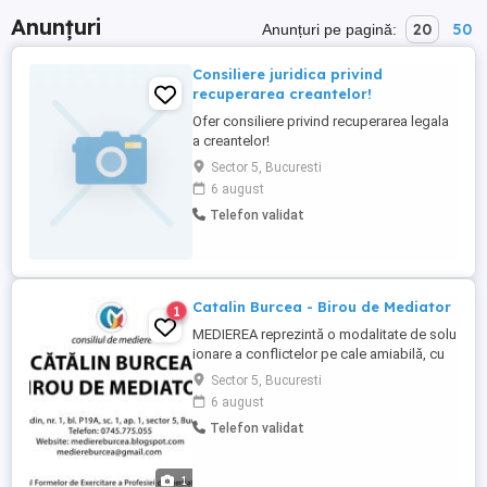
Anunțuri
20
50
Anunțuri pe pagină:
Consiliere juridica privind
recuperarea creantelor!
Ofer consiliere privind recuperarea legala
a creantelor!
Sector 5, Bucuresti
6 august
Telefon validat
Catalin Burcea - Birou de Mediator
1
MEDIEREA reprezintă o modalitate de solu
ionare a conflictelor pe cale amiabilă, cu
ajutorul unei ter e persoane specializate în
Sector 5, Bucuresti
calitate de mediator, în condi ii de
6 august
neutralitate, impar ialitate, confiden ialitate
Telefon validat
i având liberul consim ământ al păr ilor.
Dacă legea nu prevede altfel, păr ile,
persoane ...
1