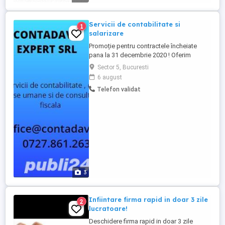
Servicii de contabilitate si
1
salarizare
Promoție pentru contractele încheiate
pana la 31 decembrie 2020 ! Oferim
abonamente personalizate în funcție de
Sector 5, Bucuresti
fiecare client astfel încât sa acoperim
6 august
toate cerințele legale la preturi competitive
Telefon validat
Activitățile repetitive vor fi incluse în
abonament, iar cele care sunt ocazionale
sau sunt cerute de ...
3
Infiintare firma rapid in doar 3 zile
2
lucratoare!
Deschidere firma rapid in doar 3 zile