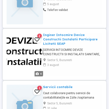
care isi doresc o colaborare bazata pe
5 august
incredere si respect reciproc.
Telefon validat
Inginer Intocmire Devize
2
Constructii Instalatii Participare
Licitatii SEAP
SERVICII INTOCMIRE DEVIZE
CONSTRUCTII SI INSTALATII SANITARE,
TERMICE, CLIMA - Inginer serviciul tehnic
Sector 5, Bucuresti
ofertare - folosesc programul
3 august
Windev(Softeh) cu licenta pe computerul
meu. - Intocmesc devize oferta pentru
4
lucrari de constructii dupa antemasuratori
din proiecte existente, deviz pe obiecte cu
toate ...
Servicii contabile
1
Caut colaborare pentru servicii de
contabilitate(de ex 2zile /saptamana
).Inregistrare documente
Sector 5, Bucuresti
contabile,verificare jurnale de vanzari si
31 iulie