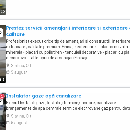
10
Prestez servicii amenajarii interioare si exterioare
calitate
Profesionist execut orice tip de amenajari si constructii , interioar
exterioare , calitate premium. Finisaje exterioare : - placari cu vata
minerala - placari cu polistiren - tencuieli decorative - placari cu pia
decorativa . - alte tipuri de amenajari Finisaje ...
Slatina, Olt
5 august
5
Instalator gaze apă canalizare
1
Execut Instalați gaze, Instalați termice,sanitare, canalizare
branșamente de apa centrale termice electrovane gaz pentru detal
Slatina, Olt
5 august