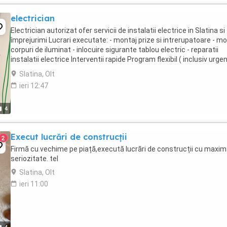
electrician
Electrician autorizat ofer servicii de instalatii electrice in Slatina si
împrejurimi Lucrari executate: - montaj prize si intrerupatoare - mo
corpuri de iluminat - inlocuire sigurante tablou electric - reparatii
instalatii electrice Interventii rapide Program flexibil ( inclusiv urgen
Execut ...
Slatina, Olt
ieri 12:47
4
Execut lucrări de construcții
2
Firmă cu vechime pe piață,execută lucrări de construcții cu maxi
seriozitate. tel
Slatina, Olt
ieri 11:00