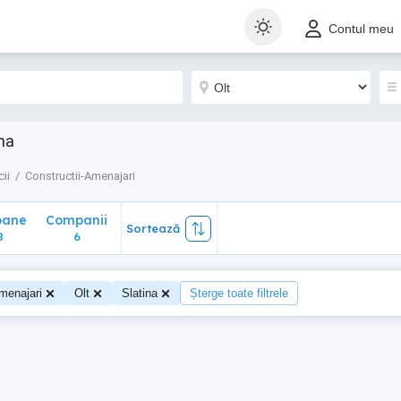
ane
Companii
Sortează
Contul meu
6
ina
cii
Constructii-Amenajari
oane
Companii
Sortează
8
6
menajari
Olt
Slatina
Șterge toate filtrele