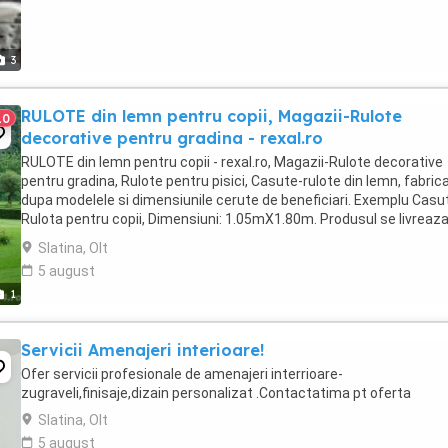
3
RULOTE din lemn pentru copii, Magazii-Rulote
10
decorative pentru gradina - rexal.ro
RULOTE din lemn pentru copii - rexal.ro, Magazii-Rulote decorative
pentru gradina, Rulote pentru pisici, Casute-rulote din lemn, fabric
dupa modelele si dimensiunile cerute de beneficiari. Exemplu Casu
Rulota pentru copii, Dimensiuni: 1.05mX1.80m. Produsul se livreaz
natur, sub forma de kit, pregatit ...
Slatina, Olt
5 august
1
Servicii Amenajeri interioare!
Ofer servicii profesionale de amenajeri interrioare-
zugraveli,finisaje,dizain personalizat .Contactatima pt oferta
Slatina, Olt
5 august