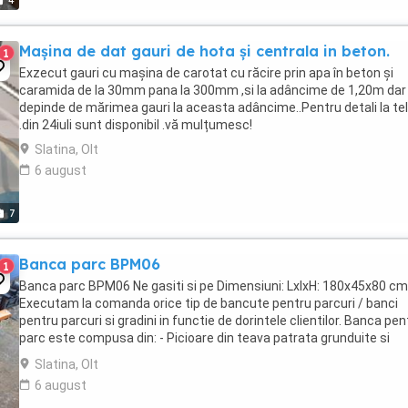
4
Mașina de dat gauri de hota și centrala in beton.
1
Exzecut gauri cu mașina de carotat cu răcire prin apa în beton și
caramida de la 30mm pana la 300mm ,si la adâncime de 1,20m dar
depinde de mărimea gauri la aceasta adâncime..Pentru detali la te
.din 24iuli sunt disponibil .vă mulțumesc!
Slatina, Olt
6 august
7
Banca parc BPM06
1
Banca parc BPM06 Ne gasiti si pe Dimensiuni: LxlxH: 180x45x80 cm
Executam la comanda orice tip de bancute pentru parcuri / banci
pentru parcuri si gradini in functie de dorintele clientilor. Banca pen
parc este compusa din: - Picioare din teava patrata grunduite si
vopsite; - Elemente din lemn ...
Slatina, Olt
6 august