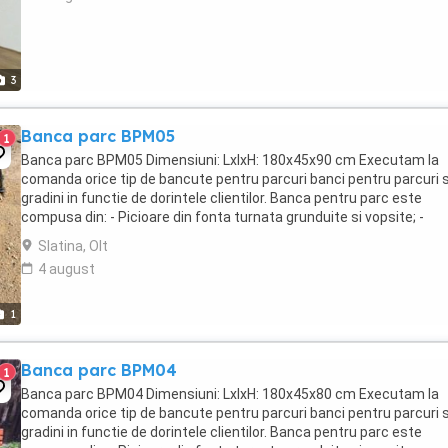
3
Banca parc BPM05
1
Banca parc BPM05 Dimensiuni: LxlxH: 180x45x90 cm Executam la
comanda orice tip de bancute pentru parcuri banci pentru parcuri s
gradini in functie de dorintele clientilor. Banca pentru parc este
compusa din: - Picioare din fonta turnata grunduite si vopsite; -
Elemente din lemn rasinos sau lemn ...
Slatina, Olt
4 august
1
Banca parc BPM04
1
Banca parc BPM04 Dimensiuni: LxlxH: 180x45x80 cm Executam la
comanda orice tip de bancute pentru parcuri banci pentru parcuri s
gradini in functie de dorintele clientilor. Banca pentru parc este