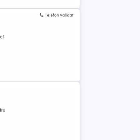
Telefon validat
lef
tru