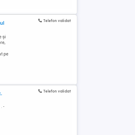
Telefon validat
ul
e și
re,
at pe
Telefon validat
.
. -