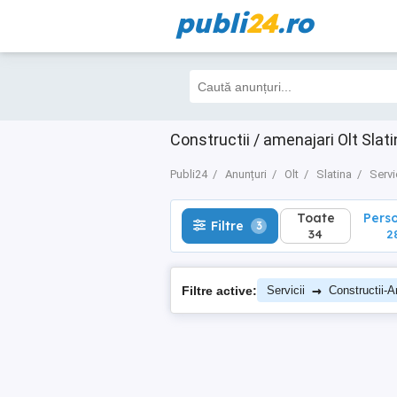
publi
24
.ro
Toate
Perso
Filtre
3
34
28
Constructii / amenajari Olt Slat
Publi24
Anunțuri
Olt
Slatina
Servi
Toate
Pers
Filtre
3
34
2
→
Filtre active:
Servicii
Constructii-A