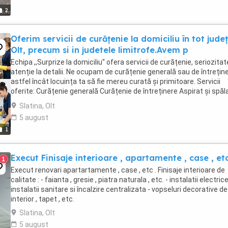
2
Oferim servicii de curățenie la domiciliu în tot județ
Olt, precum si in judetele limitrofe.Avem p
Echipa ,,Surprize la domiciliu'' ofera servicii de curățenie, seriozitat
atenție la detalii. Ne ocupam de curățenie generală sau de întreține
astfel încât locuința ta să fie mereu curată și primitoare. Servicii
oferite: Curățenie generală Curățenie de întreținere Aspirat și spăl
jos ...
Slatina, Olt
5 august
1
Execut Finisaje interioare , apartamente , case , etc
1
Execut renovari apartartamente , case , etc . Finisaje interioare de
calitate : - faianta , gresie , piatra naturala , etc. - instalatii electrice 
instalatii sanitare si încalzire centralizata - vopseluri decorative de
interior , tapet , etc.
Slatina, Olt
5 august