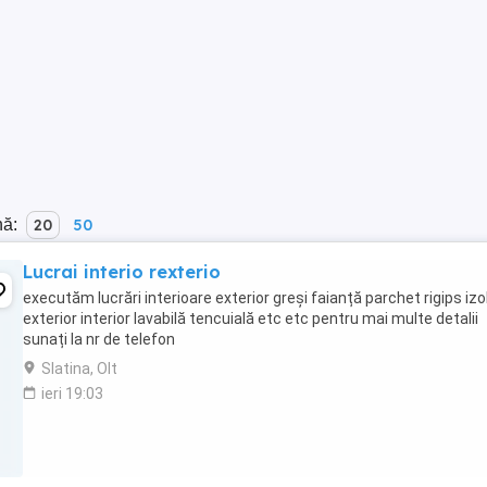
nă:
20
50
Lucrai interio rexterio
executăm lucrări interioare exterior greși faianță parchet rigips izo
exterior interior lavabilă tencuială etc etc pentru mai multe detalii
sunați la nr de telefon
Slatina, Olt
ieri 19:03