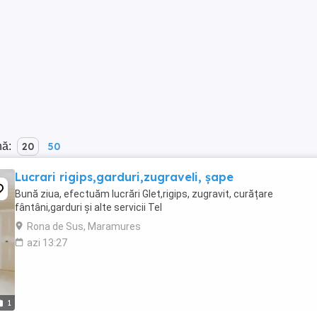
nă:
20
50
Lucrari rigips,garduri,zugraveli, șape
Bună ziua, efectuăm lucrări Glet,rigips, zugravit, curățare
fântâni,garduri și alte servicii Tel
Rona de Sus, Maramures
azi 13:27
1