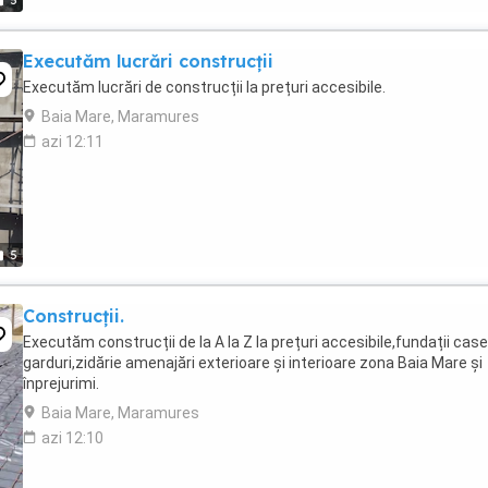
5
Executăm lucrări construcții
Executăm lucrări de construcții la prețuri accesibile.
Baia Mare, Maramures
azi 12:11
5
Construcții.
Executăm construcții de la A la Z la prețuri accesibile,fundații case
garduri,zidărie amenajări exterioare și interioare zona Baia Mare și
înprejurimi.
Baia Mare, Maramures
azi 12:10