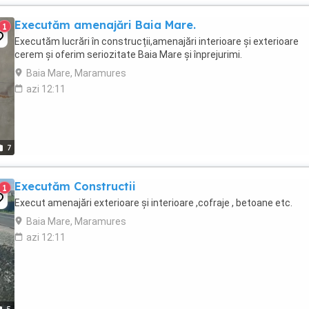
Executăm amenajări Baia Mare.
1
Executăm lucrări în construcții,amenajări interioare și exterioare
cerem și oferim seriozitate Baia Mare și înprejurimi.
Baia Mare, Maramures
azi 12:11
7
Executăm Constructii
1
Execut amenajări exterioare și interioare ,cofraje , betoane etc.
Baia Mare, Maramures
azi 12:11