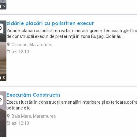
5
zidărie placări cu polistiren execut
Zidarie ,placari cu polistiren vata minerală ,gresie ,tencuială ,glet lu
de constructii execut de preferință in zona Bușag ,Cicărlău .
Cicarlau, Maramures
azi 12:10
5
Executăm Constructii
Execut lucrări în construcții amenajări interioare și exterioare.cofr
betoane etc.
Baia Mare, Maramures
azi 12:10