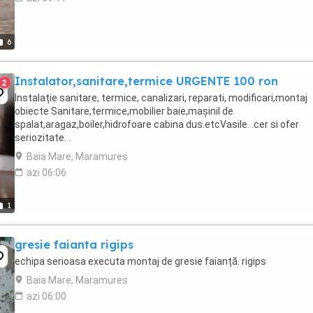
6
Instalator,sanitare,termice URGENTE 100 ron
2
Instalație sanitare, termice, canalizari, reparati, modificari,montaj
obiecte Sanitare,termice,mobilier baie,mașinil de
spalat,aragaz,boiler,hidrofoare cabina dus.etcVasile. .cer si ofer
seriozitate. .
Baia Mare, Maramures
azi 06:06
1
gresie faianta rigips
echipa serioasa executa montaj de gresie faianță. rigips
Baia Mare, Maramures
azi 06:00