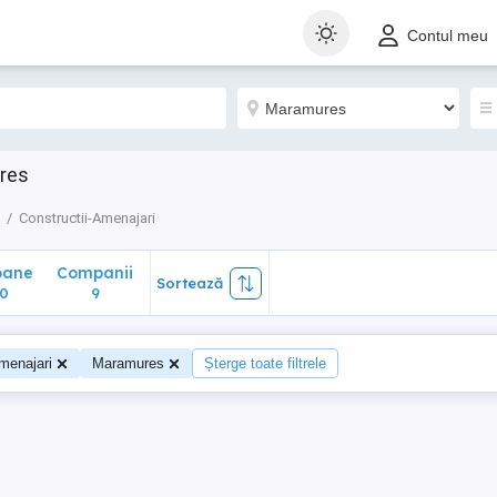
ane
Companii
Sortează
Contul meu
9
ures
Constructii-Amenajari
oane
Companii
Sortează
0
9
menajari
Maramures
Șterge toate filtrele