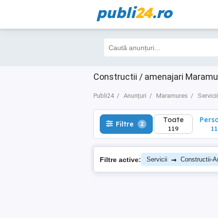
publi
24
.ro
Toate
Perso
Filtre
2
119
110
Constructii / amenajari Maram
Publi24
Anunțuri
Maramures
Servicii
Toate
Pers
Filtre
2
119
11
→
Filtre active:
Servicii
Constructii-A