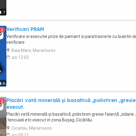
7
Verificari PRAM
1
Verificare si executie prize de pamant si paratrasnete cu buletin d
verificare
Baia Mare, Maramures
azi 12:02
4
Placări vată minerală și bazaltică ,polistiren ,gresie
1
execut.
Placări vată minerală și bazaltică ,polistiren gresie faianță ,zidarie 
,tencuieli etc execut in zona Bușag ,Cicărlău.
Cicarlau, Maramures
azi 09:11