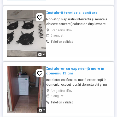
laminat reparat glafuri Montaj usii, ferestre
glet rigips,, ...
Instalatii termice si sanitare
Non-stop.Reparatii- Interventii și montaje
obiecte sanitare( cabine de duș,lavoare
,wc,boilere,hidrofoare de mare sau mică
Bragadiru, Ilfov
adancime,pompe semersibile,baterii de
6 august
duș lavoar,etc Montaj blat de bucătărie
Telefon validat
,chiuveta ,plita pe blat,ambient . Montaj
prize ,întrerupătoare ,aplice,lustre,sine
galerii,aplice,glafuri ...
4
Instalator cu experiență mare in
domeniu 15 ani
Instalator calificat cu multă experiență în
domeniu, execut lucrări de instalații și nu
numai cu mult profesionalism la preturi
Bragadiru, Ilfov
decente și de bun simt. Montez pompe
6 august
submersibile, hidrofoare, pompe de
Telefon validat
suprafață, înlocuire baterii, instalații
sanitare, boilere, centrale termice, etc
2
Daca aveți probleme ...