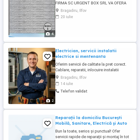
FIRMA SC URGENT BOX SRL VA OFERA
PLACI SI STALPI DIN BETON ARMAT LA
Bragadiru, Ilfov
INALTIMEA DE 1.80 M LA PRETUL DE 150
20 iulie
LEI/ML (FARA TVA) MANOPERA MONTAJ
INCLUS PENTRU MAI MULTE DETALII NE
PUTETI CONTACTA LA NUMARUL DE
4
TELEFON SAU VA ASTEPTAM LA SEDIUL
NOSTRU DIN JUD.ILFOV,ORAS ...
Electrician, servicii instalatii
electrice si mentenanta
Oferim servicii de calitate la pret corect.
Cablare, reparatii, inlocuire instalatii
electrice, Montaj aparatura si corpuri
Bragadiru, Ilfov
iluminat, iluminat exterior, suplimantare
14 iulie
tablouri electrice, montaj prize, lustre etc
Telefon validat
2
Reparații la domiciliu București
Mobilă, Sanitare, Electrică și Auto
Bun la toate, serios și punctual! Ofer
servicii rapide de reparații și montaj în tot