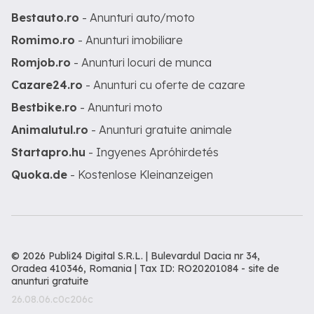
Bestauto.ro
- Anunturi auto/moto
Romimo.ro
- Anunturi imobiliare
Romjob.ro
- Anunturi locuri de munca
Cazare24.ro
- Anunturi cu oferte de cazare
Bestbike.ro
- Anunturi moto
Animalutul.ro
- Anunturi gratuite animale
Startapro.hu
- Ingyenes Apróhirdetés
Quoka.de
- Kostenlose Kleinanzeigen
© 2026 Publi24 Digital S.R.L. | Bulevardul Dacia nr 34,
Oradea 410346, Romania | Tax ID: RO20201084 -
site de
anunturi gratuite
26.08.06.c0c206c