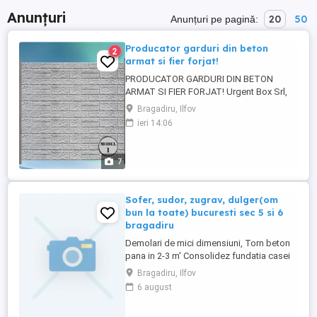
Anunțuri
20
50
Anunțuri pe pagină:
Producator garduri din beton
2
armat si fier forjat!
PRODUCATOR GARDURI DIN BETON
ARMAT SI FIER FORJAT! Urgent Box Srl,
produce o gama variata de modele de
Bragadiru, Ilfov
placi si stalpi de gard cu un finisaj si
ieri 14:06
aspect modern. Stalpii si placile sunt
confectionate din beton, armate cu fier de
8 mm si respectiv de 6 mm pe toata
7
suprafata. Modele de gard sunt speciale
...
Sofer, sudor, zugrav, dulger(om
bun la toate) bucuresti sec 5 si 6
bragadiru
Demolari de mici dimensiuni, Torn beton
pana in 2-3 m' Consolidez fundatia casei
Execut acoperișuri pt magazie sau casa
Bragadiru, Ilfov
pana in 100m Confectii metalice,:garaj,
6 august
gard. renovaz garsoniere apartamente
case Pun gresie, faianță Montez : parchet