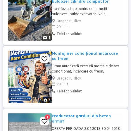
buldozer cilindru compactor
Închiriez utilaje pentru constructii: -
buldozer, -buldoexcavator, -vola, -
miniincarcator Bobcat, -miniexcavator -
Bragadiru, Ilfov
autobasculante 8x4 - autobasculante
29 iulie
articulate; -cilindru compactor 4 tone; -
Telefon validat
trailer agabaritic. Preturi în funcție de
1
durata. Zona: Bucuresti-Ilfov Inchiriere
utilaje de construcții pentru ...
Montaj aer condiționat încărcare
cu freon
Firma autorizată execută montaje de aer
condiționat, încărcare cu freon,
igienizarea și realocari de aer condiționat.
Bragadiru, Ilfov
28 iulie
Telefon validat
3
Producator garduri din beton
1
armat
OFERTA PERIOADA 2.04.2018-30.04.2018