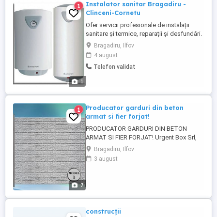
Instalator sanitar Bragadiru -
1
Clinceni-Cornetu
Ofer servicii profesionale de instalații
sanitare și termice, reparații și desfundări.
Montez centrale termice, calorifere,
Bragadiru, Ilfov
panouri solare, aeroterme, cazane termice
4 august
Montaj boilere, sifoane de pardoseală,
Telefon validat
obiecte sanitare Instalez hidrofoare,
pompe submersibile, vase de expansiune
1
Racordare ...
Producator garduri din beton
1
armat si fier forjat!
PRODUCATOR GARDURI DIN BETON
ARMAT SI FIER FORJAT! Urgent Box Srl,
produce o gama variata de modele de
Bragadiru, Ilfov
placi si stalpi de gard cu un finisaj si
3 august
aspect modern. Stalpii si placile sunt
confectionate din beton, armate cu fier de
8 mm si respectiv de 6 mm pe toata
7
suprafata. Modele de gard sunt speciale
...
construcții