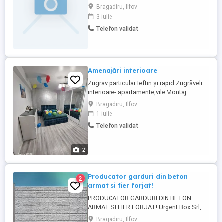
Bucureștiul (și zonele limitrofe). Dacă ai
Bragadiru, Ilfov
lucruri adunate prin casă pe care nu ai
3 iulie
timp sau scule să le rezolvi, te ajut cu
Telefon validat
plăcere. Montaj și demontaj mobilă:
Dedeman, IKEA, Jysk, Leroy Merlin etc.
(dulapuri, paturi, ...
Amenajări interioare
Zugrav particular Ieftin și rapid Zugrăveli
interioare- apartamente,vile Montaj
parchet, montaj aparatura electrica Trasee
Bragadiru, Ilfov
electrice, etc
1 iulie
Telefon validat
2
Producator garduri din beton
2
armat si fier forjat!
PRODUCATOR GARDURI DIN BETON
ARMAT SI FIER FORJAT! Urgent Box Srl,
produce o gama variata de modele de
Bragadiru, Ilfov