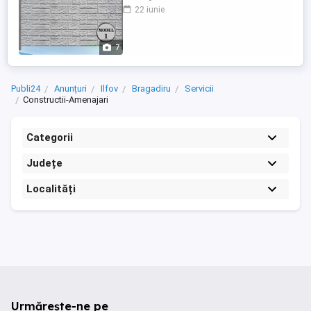
placi si stalpi de gard cu un finisaj si
22 iunie
aspect modern. Stalpii si placile sunt
confectionate din beton, armate cu fier de
8 mm si respectiv de 6 mm pe toata
7
suprafata. Modele de gard sunt speciale
...
Publi24
Anunțuri
Ilfov
Bragadiru
Servicii
Constructii-Amenajari
Categorii
Județe
Localități
Urmărește-ne pe