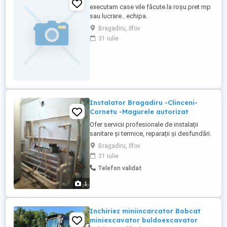
executam case vile făcute.la roșu.pret mp
sau lucrare.. echipa.
Bragadiru, Ilfov
31 iulie
Instalator Bragadiru -Clinceni-
Cornetu -Magurele autorizat
Ofer servicii profesionale de instalații
sanitare și termice, reparații și desfundări.
Montez centrale termice, calorifere,
Bragadiru, Ilfov
panouri solare, aeroterme, cazane termice
31 iulie
Montaj boilere, sifoane de pardoseală,
Telefon validat
obiecte sanitare Instalez hidrofoare,
pompe submersibile, vase de expansiune
1
Racordare ...
Inchiriez miniincarcator Bobcat
miniexcavator buldoexcavator