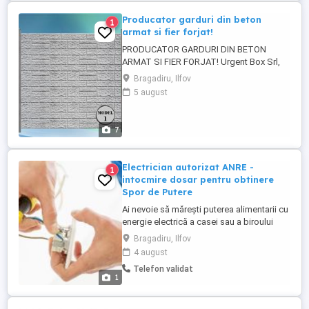
Producator garduri din beton
1
armat si fier forjat!
PRODUCATOR GARDURI DIN BETON
ARMAT SI FIER FORJAT! Urgent Box Srl,
produce o gama variata de modele de
Bragadiru, Ilfov
placi si stalpi de gard cu un finisaj si
5 august
aspect modern. Stalpii si placile sunt
confectionate din beton, armate cu fier de
8 mm si respectiv de 6 mm pe toata
7
suprafata. Modele de gard sunt speciale
...
Electrician autorizat ANRE -
1
intocmire dosar pentru obtinere
Spor de Putere
Ai nevoie să mărești puterea alimentarii cu
energie electrică a casei sau a biroului
tău? Nu căutați mai departe de
Bragadiru, Ilfov
electricianul autorizat ANRE. În calitate de
4 august
inginer absolvent și electrician autorizat
Telefon validat
ANRE gradul IVA, IIB, sunt specializat în
1
întocmirea Dosarelor Tehnice de Utilizare
Interioară (D.T.I.U.) ...