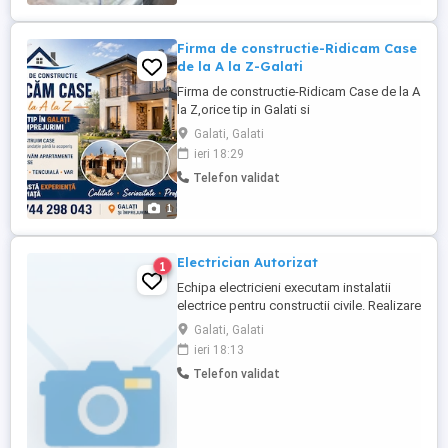
Firma de constructie-Ridicam Case
de la A la Z-Galati
Firma de constructie-Ridicam Case de la A
la Z,orice tip in Galati si
imprejurimi,renovam apartamente
Galati, Galati
case,glet,tencuiala cu o-Vasta experienta
ieri 18:29
pe Piata.
Telefon validat
1
Electrician Autorizat
1
Echipa electricieni executam instalatii
electrice pentru constructii civile. Realizare
instalatie electrica noua,montaj
Galati, Galati
prize,intrerupatoare,corpuri de iluminat.
ieri 18:13
Telefon validat