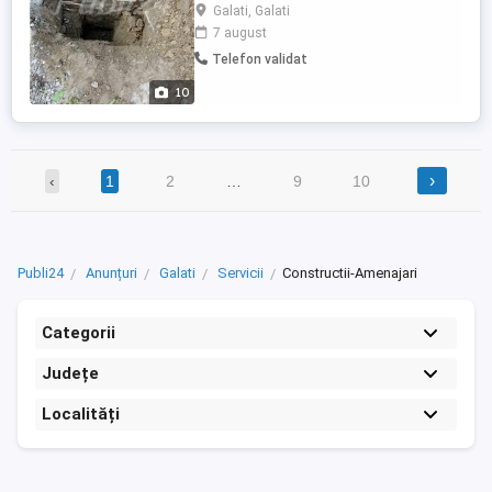
fundare a viitoarei investiții iar din punct
Galati, Galati
de vedere legislativ, acesta este necesar
7 august
pentru obținerea autorizației de
Telefon validat
construcție. HRT RomTerraServ S.R.L.,
oferă servicii de investigare geotehnică a
10
amplasamentului ...
›
‹
1
2
…
9
10
Publi24
Anunțuri
Galati
Servicii
Constructii-Amenajari
Categorii
Județe
Localități