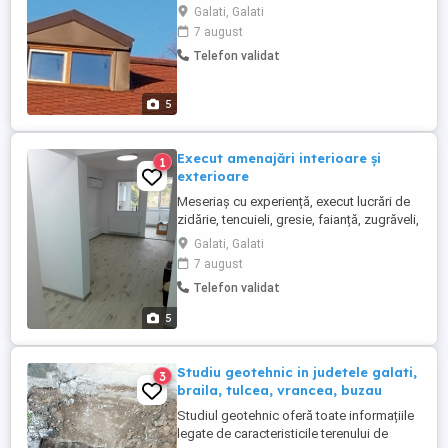
țiglă metalica, montat lambriu, rigips,
Galati, Galati
facem izolații, dam decorativa, gleturi, var
7 august
decorativ ,montan geamuri Velux
Telefon validat
5
Execut amenajări interioare și
1
exterioare
Meseriaș cu experiență, execut lucrări de
zidărie, tencuieli, gresie, faianță, zugrăveli,
parchet, izolație. Cer și ofer seriozitate.
Galati, Galati
Apelați cu toată încrederea. Preturi
7 august
accesibile.
Telefon validat
5
Studiu geotehnic in judetele galati,
3
braila, tulcea, vrancea, buzau
Studiul geotehnic oferă toate informațiile
legate de caracteristicile terenului de