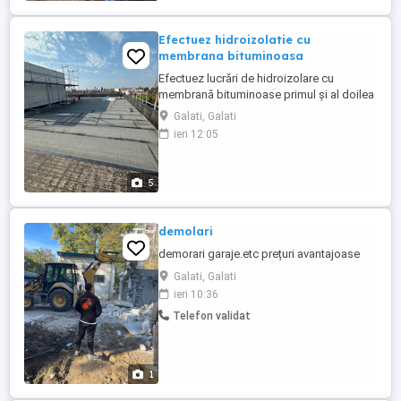
Efectuez hidroizolatie cu
membrana bituminoasa
Efectuez lucrări de hidroizolare cu
membrană bituminoase primul și al doilea
strat experiență în domeniu cinci ani de
Galati, Galati
zile lucrate în Germania .
ieri 12:05
5
demolari
demorari garaje.etc prețuri avantajoase
Galati, Galati
ieri 10:36
Telefon validat
1