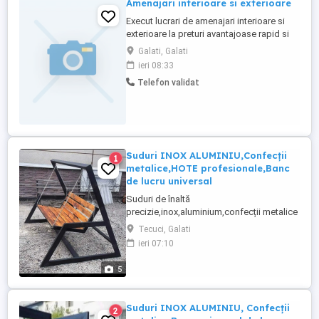
Amenajari interioare si exterioare
Execut lucrari de amenajari interioare si
exterioare la preturi avantajoase rapid si
curat(ras pereti, glet,var
Galati, Galati
lavabil,reparatii,glafuri, izolatii cu
ieri 08:33
polistiren,etc)Cer si ofer maxima
Telefon validat
seriozitate
Suduri INOX ALUMINIU,Confecții
1
metalice,HOTE profesionale,Banc
de lucru universal
Suduri de înaltă
precizie,inox,aluminium,confecții metalice
feroase și neferoase.Mobilier
Tecuci, Galati
HORECA,mobilier urban,ansamble și
ieri 07:10
subansamble pentru industria
farmaceutica,auto.... Confecționez uși
5
pentru grătar,zăvoare,gratii pentru
geamuri,mobilier din inox și fier
forjat,suporți pentru camere de
Suduri INOX ALUMINIU, Confecții
2
supraveghere, ...