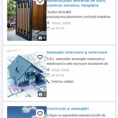
metalice,Banc universal de lucru,
confecții metalice, tâmplărie
.Suduri de înaltă
precizie,inox,aluminium,confecții metalice
feroase și neferoase.Mobilier
Tecuci, Galati
HORECA,mobilier urban,ansamble și
ieri 07:09
subansamble pentru industria
farmaceutica,auto.... Confecționez uși
5
pentru grătar,zăvoare,gratii pentru
geamuri,mobilier din inox și fier
forjat,suporți pentru camere de
Amenajări interioare și exterioare
supraveghere, ...
S.R.L. executăm amenajări interioare și
exterioare la cele mai bune standarde de
calitate și preț.Zidarie, Tencuiala,
Galati, Galati
Acoperișuri, Rigips, Gleturi, Zugrăveli,
ieri 06:52
Faianță, Gresie, Parquet E.T.C.
Telefon validat
1
Construcții și amenajări
Echipa cu experienta executa lucrări de