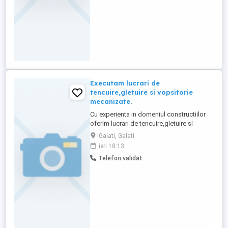
Executam lucrari de
tencuire,gletuire si vopsitorie
mecanizate.
Cu experienta in domeniul constructiilor
oferim lucrari de tencuire,gletuire si
vopsitorie mecanizate. Echipa de
Galati, Galati
profesionisti executa lucrari de amenajari
ieri 18:13
interioare,inclusiv
Telefon validat
tencuire,gletuire,vopsitorie mecanizata.
Executie pereti despartitori, tavane
rigips,montare shadow gap, placare
gresie,faianta, ...