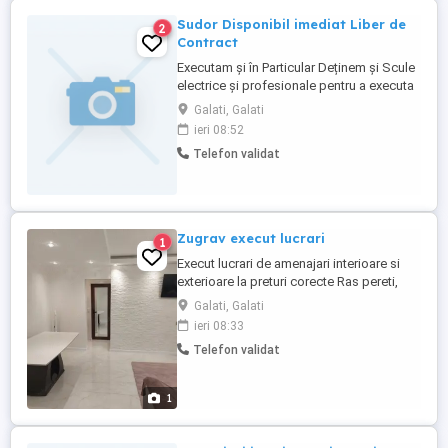
Sudor Disponibil imediat Liber de
2
Contract
Executam și în Particular Deținem și Scule
electrice și profesionale pentru a executa
ori cu lucrare la Gata și în Particular De A la
Galati, Galati
Z Si la Cerere Clientului Direct pe poziție la
ieri 08:52
fata Dacă e Cazu Sudor cu Experienta și
Telefon validat
cu Calificare în domeniului de Activitate
Disponibil imediata Disponibil și ...
Zugrav execut lucrari
1
Execut lucrari de amenajari interioare si
exterioare la preturi corecte Ras pereti,
glet,var lavabil, reparatii,glafuri, Izolatii cu
Galati, Galati
polistiren etc Rapid si curat Cer si ofer
ieri 08:33
maxima seriozitate
Telefon validat
1