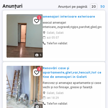
Anunțuri
20
50
Anunțuri pe pagină:
amenajari interioare exterioare
1
execut amenajari
interioare,,zugraveli,rigips,parchet,gled,gresie
faianta,granit,zidarii,sape,izolatii.mai multe
Galati, Galati
detalii la tel, ,de la 6_la 20,preturi negociabile
azi 05:07
Telefon validat
5
Renovări case și
3
apartamente,glet,var,tencuit,tot ce
tine de amenajari in Galati
Renovez și amenajez apartamente și case
vechi și noi finisaje ,gresie și faianță
rigips,zugrăvit,parchet,tencuiala.etc de la
Galati, Galati
A la Z Cer și ofer seriozitate.
ieri 18:29
Telefon validat
1