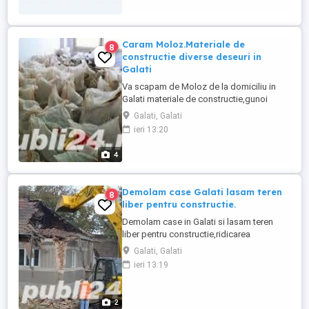
Caram Moloz.Materiale de
8
constructie diverse deseuri in
Galati
Va scapam de Moloz de la domiciliu in
Galati materiale de constructie,gunoi
rezultat din demolari,renovari,mobila
Galati, Galati
veche in caz asiguram si echipa de baieti
ieri 13:20
pentru coborarea sacilor din apartament
si urcarea lor in camion,transportul se
4
efectueaza la rampa de gunoi al
Jud,Galati.Rapid Molozul poate ...
Demolam case Galati lasam teren
8
liber pentru constructie.
Demolam case in Galati si lasam teren
liber pentru constructie,ridicarea
molozului si indreptarea terenului.
Galati, Galati
ieri 13:19
2