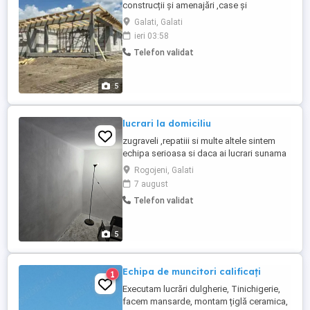
construcții și amenajări ,case și
spartamente
Galati, Galati
ieri 03:58
Telefon validat
5
lucrari la domiciliu
zugraveli ,repatiii si multe altele sintem
echipa serioasa si daca ai lucrari sunama
sa discutam preturi avantajoase orice
Rogojeni, Galati
lucrare putem discuta electricitatate
7 august
,faianta ,s.a
Telefon validat
5
Echipa de muncitori calificați
1
Executam lucrări dulgherie, Tinichigerie,
facem mansarde, montam țiglă ceramica,