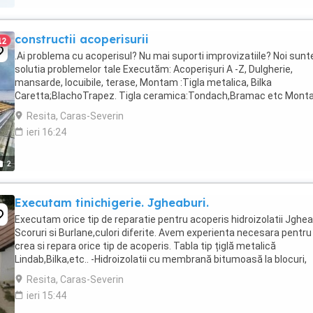
constructii acoperisurii
12
.Ai problema cu acoperisul? Nu mai suporti improvizatiile? Noi sun
solutia problemelor tale Executăm: Acoperişuri A -Z, Dulgherie,
mansarde, locuibile, terase, Montam :Tigla metalica, Bilka
Caretta;BlachoTrapez. Tigla ceramica:Tondach,Bramac etc Montaj
reparații accesorii Reparații la ...
Resita, Caras-Severin
ieri 16:24
2
Executam tinichigerie. Jgheaburi.
Executam orice tip de reparatie pentru acoperis hidroizolatii Jghea
Scoruri si Burlane,culori diferite. Avem experienta necesara pentru
crea si repara orice tip de acoperis. Tabla tip țiglă metalică
Lindab,Bilka,etc.. -Hidroizolatii cu membrană bitumoasă la blocuri,
terase ,etc - Constructie acoperis ...
Resita, Caras-Severin
ieri 15:44