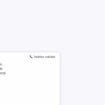
Telefon validat
i ,
de
enții