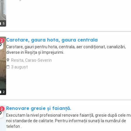
5
Carotare, gaura hota, gaura centrala
2
Carotare, gauri pentru hota, centrala, aer condiționat, canalizări,
diverse in Reșița și împrejurimi.
Resita, Caras-Severin
3 august
2
Renovare gresie și faianță.
2
Executam la nivel profesional renovare faianță, gresie după cele m
noi standarde de calitate. Pentru informații sunați la numărul de
telefon .