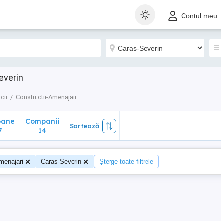
ane
Companii
Sortează
Contul meu
14
everin
cii
Constructii-Amenajari
oane
Companii
Sortează
7
14
menajari
Caras-Severin
Șterge toate filtrele