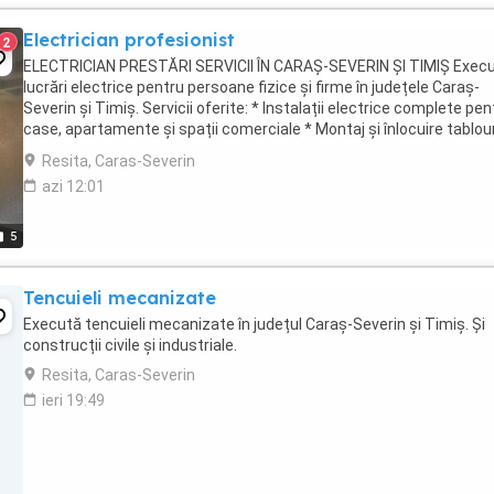
Electrician profesionist
2
ELECTRICIAN PRESTĂRI SERVICII ÎN CARAȘ-SEVERIN ȘI TIMIȘ Exec
lucrări electrice pentru persoane fizice și firme în județele Caraș-
Severin și Timiș. Servicii oferite: * Instalații electrice complete pen
case, apartamente și spații comerciale * Montaj și înlocuire tablour
electrice * Prize, întrerupătoare ...
Resita, Caras-Severin
azi 12:01
5
Tencuieli mecanizate
Execută tencuieli mecanizate în județul Caraș-Severin și Timiș. Și
construcții civile și industriale.
Resita, Caras-Severin
ieri 19:49