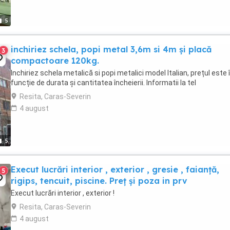
5
inchiriez schela, popi metal 3,6m si 4m și placă
3
compactoare 120kg.
Inchiriez schela metalică si popi metalici model Italian, prețul este 
funcție de durata și cantitatea încheierii. Informatii la tel
Resita, Caras-Severin
4 august
5
Execut lucrări interior , exterior , gresie , faianță,
5
rigips, tencuit, piscine. Preț și poza in prv
Execut lucrări interior , exterior !
Resita, Caras-Severin
4 august