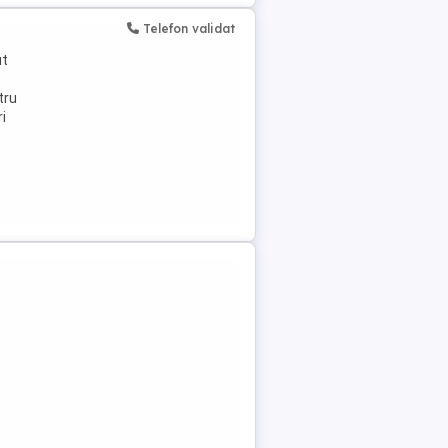
Telefon validat
ut
tru
i