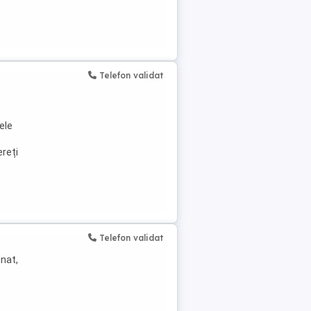
Telefon validat
ele
reți
Telefon validat
inat,