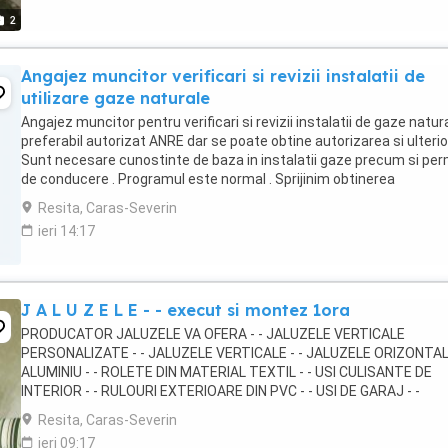
2
Angajez muncitor verificari si revizii instalatii de
utilizare gaze naturale
Angajez muncitor pentru verificari si revizii instalatii de gaze natur
preferabil autorizat ANRE dar se poate obtine autorizarea si ulterio
Sunt necesare cunostinte de baza in instalatii gaze precum si per
de conducere . Programul este normal . Sprijinim obtinerea
autorizatiilor necesare ulterior ...
Resita, Caras-Severin
ieri 14:17
J A L U Z E L E - - execut si montez 1ora
PRODUCATOR JALUZELE VA OFERA - - JALUZELE VERTICALE
PERSONALIZATE - - JALUZELE VERTICALE - - JALUZELE ORIZONTA
ALUMINIU - - ROLETE DIN MATERIAL TEXTIL - - USI CULISANTE DE
INTERIOR - - RULOURI EXTERIOARE DIN PVC - - USI DE GARAJ - -
COPERTINE - - SITE ANTI- INSECTE - - GARANTIE 24 DE LUNI - -
Resita, Caras-Severin
MASURATORILE, ...
ieri 09:17