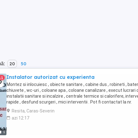
nă:
20
50
Instalator autorizat cu experienta
11
Montez si inlocuiesc , obiecte sanitare , cabine dus , robineti , bateri
chiuvete , wc-uri , coloane apa , coloane canalizare , execut lucrari 
instalatii sanitare si incalzire , centrale termice si calorifere, interv
rapide , desfund scurgeri , mici interventii . Pot fi contactat la nr.
telefon; ...
Resita, Caras-Severin
azi 12:17
1