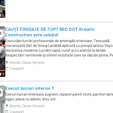
5
CAUȚI FINISAJE DE TOP? RED DOT Kreativ
Construction este soluția!
Executăm lucrări profesionale de amenajări interioare: Tencuială
mecanizată Glet de finisaj Lavabilă aplicată cu pompă airless Vops
decorative moderne Lucrăm rapid, curat și cu atenție la detalii.
Respectăm termenele și oferim rezultate care se văd din prima. Pe
drepți. Finisaje impecabile. ...
Resita, Caras-Severin
3 august
1
Execut lucrari interior !!
Execut lucrari interioare zugravit, reparat pereti vechi, parchet lam
rigips, plasa cu adeziv, tinci, etc
Resita, Caras-Severin
3 august