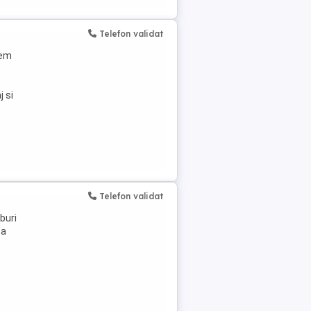
Telefon validat
tem
 si
Telefon validat
buri
 a