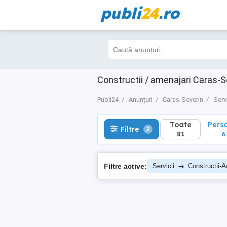
publi
24
.ro
Toate
Perso
Filtre
2
81
67
Constructii / amenajari Caras-S
Publi24
Anunțuri
Caras-Severin
Servi
Toate
Pers
Filtre
2
81
6
→
Filtre active:
Servicii
Constructii-A