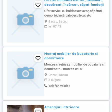
Lucrări Buldoexcavator, demolări,
descărcat, încărcat, săpat fundații
Ofer servicii cu buldoexcavator, săpături,
demolări, încărcat/descărcat etc
Bacau, Bacau
ieri 07:43
Montaj mobilier de bucatarie si
dormitoare
Montez si retusez mobilier de bucatarie si
dormitoare....montez usi si
feronerie....finisaje interioare și
Onesti, Bacau
parket....etc
5 august
Telefon validat
Amenajari intrrioare