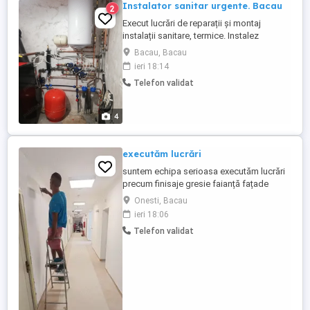
Instalator sanitar urgente. Bacau
2
Execut lucrări de reparații și montaj
instalații sanitare, termice. Instalez
calorifere, masini de spalat, boilere,
Bacau, Bacau
hidrofoare, baterii wc-uri, robineti, lavoare,
ieri 18:14
centrale, etc. Lucrari in cupru, ppr, pexal.
Telefon validat
Preturi accesibile.
4
executăm lucrări
suntem echipa serioasa executăm lucrări
precum finisaje gresie faianță fațade
decorative garduri pavele instalații
Onesti, Bacau
sanitare instalații de curent etc.cu
ieri 18:06
experiență. uie. facem și deplasări.
Telefon validat