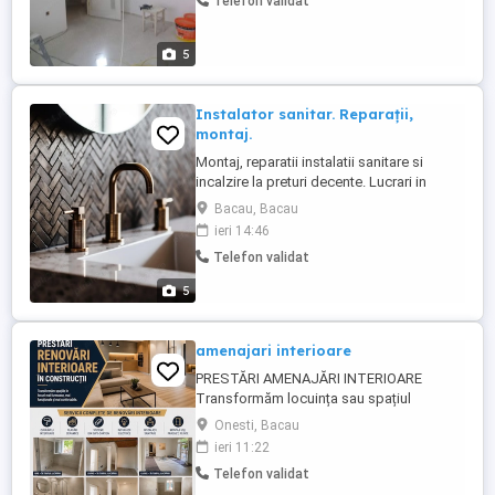
Telefon validat
montaje parchet laminat , etc
5
Instalator sanitar. Reparații,
montaj.
Montaj, reparatii instalatii sanitare si
incalzire la preturi decente. Lucrari in
cupru, ppr, pexal. Montaj calorifere, masini
Bacau, Bacau
de spalat, boilere, hidrofoare, cabine de
ieri 14:46
dus, robineti, wc-uri, baterii, lavoare.
Telefon validat
Instalez centrale. Desfundări wc-uri,
canalizare baie. Reparații țevi sparte.
5
amenajari interioare
PRESTĂRI AMENAJĂRI INTERIOARE
Transformăm locuința sau spațiul
dumneavoastră într-un loc modern,
Onesti, Bacau
funcțional și confortabil. Oferim servicii
ieri 11:22
complete de amenajări și renovări
Telefon validat
interioare, executate cu profesionalism,