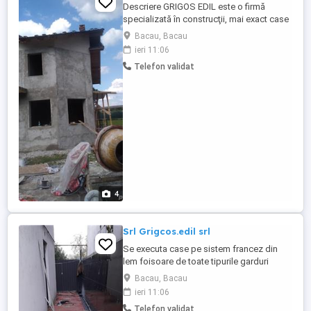
Descriere GRIGOS EDIL este o firmă
specializată în construcţii, mai exact case
la roşu şi cheie, centre comerciale,
Bacau, Bacau
termosisteme, pavaje pentru curte şi
ieri 11:06
garduri de toate tipurile, activitatea fiind
Telefon validat
desfăşurată în Bacău, judeţul originar al
firmei şi Bucureşti.GRIGOS EDIL Cu o
experiență notabilă pe segmentul ...
4
Srl Grigcos.edil srl
Se executa case pe sistem francez din
lem foisoare de toate tipurile garduri
pavaje curti si centre comerciale
Bacau, Bacau
acoperisuri de toate tipurile garaje
ieri 11:06
hidrohizolati finisaje interioare tencuieli
Telefon validat