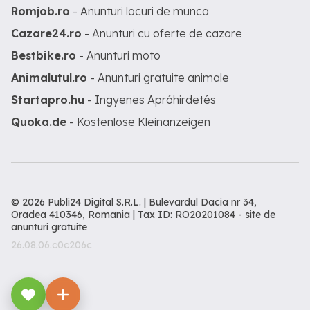
Romjob.ro
- Anunturi locuri de munca
Cazare24.ro
- Anunturi cu oferte de cazare
Bestbike.ro
- Anunturi moto
Animalutul.ro
- Anunturi gratuite animale
Startapro.hu
- Ingyenes Apróhirdetés
Quoka.de
- Kostenlose Kleinanzeigen
© 2026 Publi24 Digital S.R.L. | Bulevardul Dacia nr 34,
Oradea 410346, Romania | Tax ID: RO20201084 -
site de
anunturi gratuite
26.08.06.c0c206c