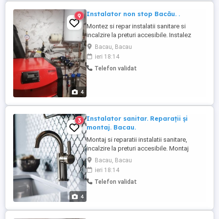
Instalator non stop Bacău. .
9
Montez si repar instalatii sanitare si
incalzire la preturi accesibile. Instalez
calorifere, boilere, hidrofoare, cabine de
Bacau, Bacau
dus, robineti, baterii, lavoare, wc-uri,
ieri 18:14
reparații țevi sparte. Desfundări canalizare
Telefon validat
baie, wc-uri. Lucrari in cupru, ppr, pexal.
4
Instalator sanitar. Reparații și
3
montaj. Bacau.
Montaj si reparatii instalatii sanitare,
incalzire la preturi accesibile. Montaj
mașini de spălat vase, boilere, calorifere,
Bacau, Bacau
robineti, la voare, chiuvete bucătărie,
ieri 18:14
baterii, cabine de dus, wc-uri, cazi.
Telefon validat
Instalări centrale. Reparații țevi sparte.
Desfundări wc-uri, canalizare baie. Lucrari
4
in cupru, ppr, ...