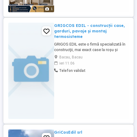
seriozitate și atenție la detalii. Serviciile
noastre: * Zugrăveli și finisaje interioare *
1
...
GRIGCOS EDIL - construcții case,
garduri, pavaje și montaj
termosisteme
GRIGOS EDIL este o firmă specializată în
construcţii, mai exact case la roşu şi
cheie, centre comerciale, termosisteme,
Bacau, Bacau
pavaje pentru curte şi garduri de toate
ieri 11:06
tipurile, activitatea fiind desfăşurată în
Telefon validat
Bacău, judeţul originar al firmei şi
Bucureşti.GRIGOS EDIL Cu o experiență
notabilă pe segmentul construcțiilor ...
GriCosEdil srl