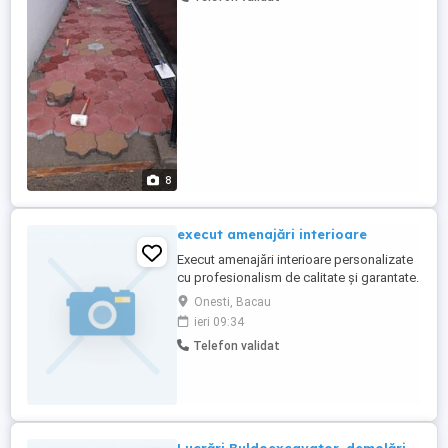
rog si ofer seriozitate
8
execut amenajări interioare
Execut amenajări interioare personalizate
cu profesionalism de calitate și garantate.
Decopertare pereți , tencuieli pe baza de
Onesti, Bacau
ciment sau ipsos ,gleturi grosiere sau de
ieri 09:34
finisaj rigips gresie faianță parchet var etc.
Telefon validat