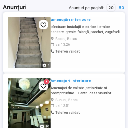
Anunțuri
20
50
Anunțuri pe pagină:
amenajări interioare
efectuam instalații electrice, termice,
sanitare, gresie, faianță, parchet, zugrăveli
interioare, decorațiuni.
Bacau, Bacau
azi 13:26
Telefon validat
3
Amenajari interioare
3
Amenajari de caltate ,seriozitate si
promptitudine.... Pentru casa visurilor
voastre apelati cu incredere...
Buhusi, Bacau
azi 12:51
Telefon validat
10