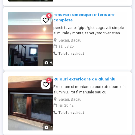
renovari amenajari interioare
5
complete
pereti tavane rigips/glet zugraveli simple
si murale / montaj tapet /stoc venetian
lucios sau mural/montaj parchet laminat
Bacau, Bacau
sau masiv montaj usi / placari gresie
azi 08:25
faianta marmura piatra decorativa naturala
Telefon validat
sau sintetica / instalatii electrice
sanitare/gama completa amenajari
9
interioare si exterioare ...
Rulouri exterioare de aluminiu
1
Executam si montam rulouri exterioare din
aluminiu. Pot fi manuale sau cu
telecomanda (electrice). Montam usi de
Bacau, Bacau
garaj, sectionale sau tip rulou. Esti din
ieri 20:42
judetele Bacau, Neamt, Suceava? Daca ai
Telefon validat
nevoie de rulouri exterioare, ne poti suna
pentru a afla o cotatie de pret.
7