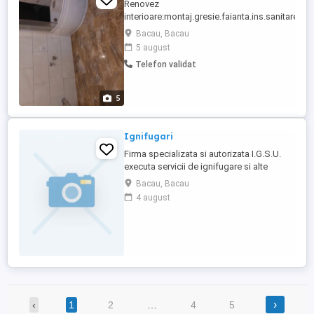
Renovez
interioare:montaj.gresie.faianta.ins.sanitare.el
contact.
Bacau, Bacau
5 august
Telefon validat
5
Ignifugari
Firma specializata si autorizata I.G.S.U.
executa servicii de ignifugare si alte
tratamente la lemn la cele mai avantajoase
Bacau, Bacau
preturi in toata tara. Tel 0751148128
4 august
›
‹
1
2
…
4
5