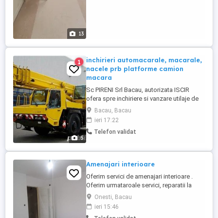
13
inchirieri automacarale, macarale,
1
nacele prb platforme camion
macara
Sc PIRENI Srl Bacau, autorizata ISCIR
ofera spre inchiriere si vanzare utilaje de
constructii, la preturi
Bacau, Bacau
promotionale:automacarale telescopice
ieri 17:22
platforme pentru lucrari la inaltime, PRB
Telefon validat
nacele, transport camion cu
5
macara/rampe si alte tipuri de utilaje de
constructii. In speranta unei viitoare
colaborari, ...
Amenajari interioare
Oferim servici de amenajari interioare .
Oferim urmataroale servici, reparatii la
pereti si tavane cu glet , glet de incarcare,
Onesti, Bacau
glet de nivelare , glet de finisaj. A plicam
ieri 15:46
vopsea valabila si vopseluri decorative ,