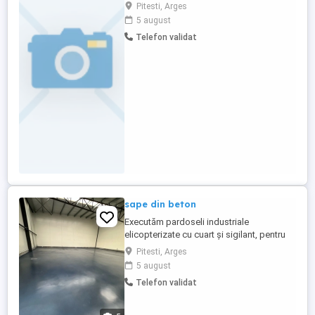
Decopertări tencuieli, executări lucrări de
Pitesti, Arges
zidărie, tencuieli, lucrări rigips( tavane,
5 august
compartimentări, mascari), gleturi, ținci,
Telefon validat
zugrăveli lavabile, gresie, faianță, parchet,
instalații sanitare.
sape din beton
Executăm pardoseli industriale
elicopterizate cu cuart și sigilant, pentru
hale, depozite și spații industriale. Tăiere
Pitesti, Arges
rosturi de dilatare Montaj cheder Finisaj
5 august
rezistent și durabil Sună pentru ofertă și
Telefon validat
programare rapidă!