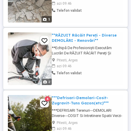
Anexe-Hale Industriale. - Scos Uși- Tocuri
azi 09:46
Uși- Dărâmat Debarale-Balcoane. - Râcâit-
Telefon validat
Răzuit Pereți. - Scos Parchet. - Debarasare
Ridicare Moloz Și Resturi. - Montare
5
Demontare Mobilă. - ...
**RĂZUIT Râcâit Pereți - Diverse
DEMOLĂRI - Renovări**
**Echipă De Profesioniști Executăm
Lucrări De RĂZUIT RÂCÂIT Pereți Și
Pregatire Pentru Renovări APARTAMENTE -
Pitesti, Arges
CASE - SEDII FIRME - HALE INDUSTRIALE,
azi 09:46
Diverse DEMOLĂRI. Se Lucrează Cu
Telefon validat
Aparatură Si Scule Profesionale. La Cerere
Putem Elibera Si Căra Cu DUBE Si Molozul
2
Și Resturile Rezultate. Rapid Si Prompt. ...
***Defrisari-Demolari-Cosit-
4
Zugravit-Tuns Gazon(etc)***
***DEFRISARI Terenuri---DEMOLARI
Diverse---COSIT Si Intretinere Spatii Verzi-
--Tuns Gazon---ZUGRAVELI--Detinem
Pitesti, Arges
Duba Pentru Adunarea Resturilor
azi 09:46