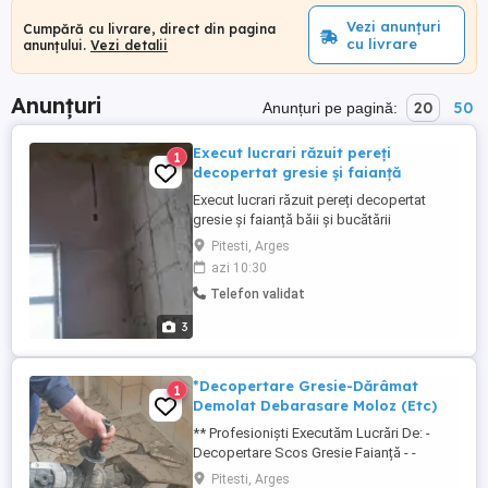
Vezi anunțuri
Cumpără cu livrare, direct din pagina
cu livrare
anunțului.
Vezi detalii
Anunțuri
20
50
Anunțuri pe pagină:
Execut lucrari răzuit pereți
1
decopertat gresie și faianță
Execut lucrari răzuit pereți decopertat
gresie și faianță băii și bucătării
decopertat parchet laminat și masiv
Pitesti, Arges
posibilitatea ridicat moloz rog seriozitate
azi 10:30
marius
Telefon validat
3
*Decopertare Gresie-Dărâmat
1
Demolat Debarasare Moloz (Etc)
** Profesioniști Executăm Lucrări De: -
Decopertare Scos Gresie Faianță - -
Dărâmat Demolat Pereți. - Demolat Case-
Pitesti, Arges