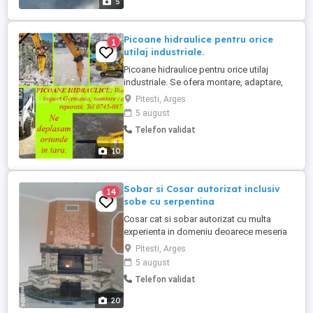
5
Picoane hidraulice pentru orice
1
utilaj industriale.
Picoane hidraulice pentru orice utilaj
industriale. Se ofera montare, adaptare,
reparatie, vanzare si garantie. Importuri noi
Pitesti, Arges
sau SH din Germania. Ne deplasam
5 august
oriunde in tara, Relatii doar la telefon /
Telefon validat
WhatsApp: Fii sociabil, distribuie anunțul
prietenilor tăi!
10
Sobar si Cosar autorizat inclusiv
14
sobe cu serpentina
Cosar cat si sobar autorizat cu multa
experienta in domeniu deoarece meseria
este mostenire de familie,fac si refac
Pitesti, Arges
orice fel de soba ,cos, semineu ,gratar
5 august
sau cuptor de gradina , de pizza , etc.
Telefon validat
Curatam centrale, sobe ,cosuri si eliberam
adeverinta de verificare a cosului necesara
20
la firma de gaze ...