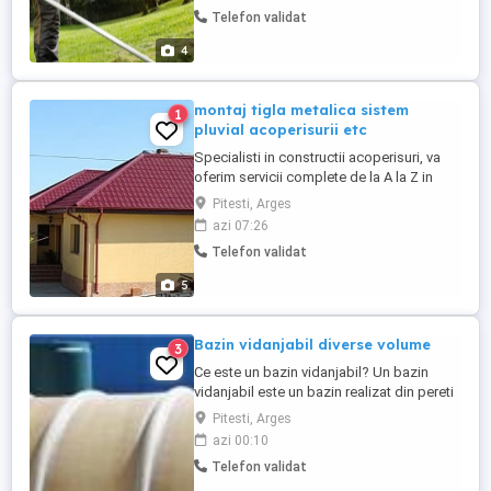
Ramase.Mai Multe Detalii la
Telefon validat
Telefon.Multumim***
4
montaj tigla metalica sistem
1
pluvial acoperisurii etc
Specialisti in constructii acoperisuri, va
oferim servicii complete de la A la Z in
domeniul montajului si al reparatiilor de
Pitesti, Arges
acoperisuri. Oferim DISCOUNT
azi 07:26
SUBSTANTIAL la sistemele complete de
Telefon validat
acoperisuri! GARANTIE: MATERIALE 30
ANI MANOPERA 5 ANI Executam
5
urmatoarele lucrari: - reparatii acoperisuri -
...
Bazin vidanjabil diverse volume
3
Ce este un bazin vidanjabil? Un bazin
vidanjabil este un bazin realizat din pereti
din fibra de sticla, PEHD sau polipropilena,
Pitesti, Arges
de dimensiuni variabile, fiind fabricate in
azi 00:10
functiile de dimensiunile cerute de
Telefon validat
cumparatori. Acest bazin colecteaza
totalitatea apelor menajere si care atunci