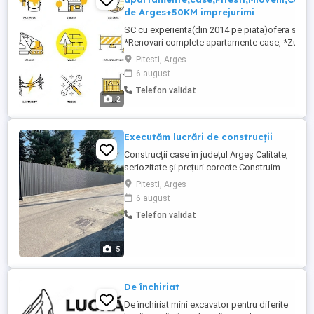
de Arges+50KM imprejurimi
SC cu experienta(din 2014 pe piata)ofera servic
*Renovari complete apartamente case, *Zugrave
bloc, *Finisaje interioare si exterioare, *Instalati
Pitesti, Arges
termice, *Garduri, *Amenajari diverse, *Cripte,c
6 august
*Curatenie apartamente,case,spatii,scari de b
Telefon validat
constructor,etc. *Oferim ...
2
Executăm lucrări de construcții
Construcții case în județul Argeș Calitate,
seriozitate și prețuri corecte Construim
case durabile și bine executate, de la
Pitesti, Arges
fundație până la cheie, în tot județul Argeș.
6 august
Serviciile noastre: Construcții case la roșu
Telefon validat
Construcții case la cheie Fundații și
structuri din beton Zidărie și
compartimentări Acoperișuri ...
5
De închiriat
De închiriat mini excavator pentru diferite