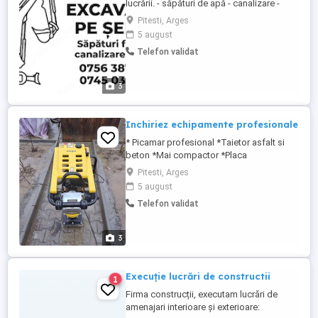
lucrării. - săpături de apă - canalizare -
drenaj pentru apă - temelie de casă - gaze.
Pitesti, Arges
Se poate face lucrări pe raza județului
5 august
Argeș
Telefon validat
3
Inchiriez echipamente profesionale
* Picamar profesional *Taietor asfalt si
beton *Mai compactor *Placa
compactoare *Masina de sablat Sreamer
Pitesti, Arges
S210E40R *Masina de slefuit GRINDER
5 august
FG250 *Scarificator RT2500
Telefon validat
3
Execuție lucrări de constructii
1
Firma construcții, executam lucrări de
amenajari interioare și exterioare: