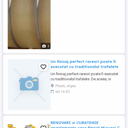
cand este umplut ...
1
Un finisaj perfect rareori poate fi
executat cu traditionalul trafalete
Un finisaj perfect rareori poate fi executat
cu traditionalul trafalete. De aceea, in
majoritatea cazurilor si unde spatiul
Pitesti, Arges
permite, folosim o pompa de ultima
ieri 16:03
generatie pentru a zugravi cu vopsea
lavabila. Zugrăvim orice spatiu interior si
exterior fără scursuri sau alt aspect
inestetic. Tehnologie ideala ...
RENOVARI si CURATENIE
apartamente,case,Pitesti,Mioveni,Coste