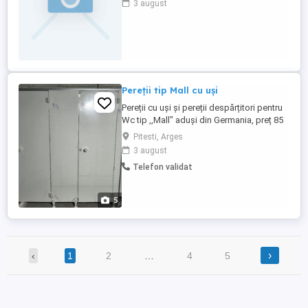
3 august
calitate si seriozitate, in raza judetului
Arges si nu numai.
Pereții tip Mall cu uși
Pereții cu uși și pereții despărțitori pentru
Wc tip ,,Mall" aduși din Germania, preț 85
Mp, prețul crește în funcție de numărul de
Pitesti, Arges
uși și accesorii,fara zgârieturi sau lovituri,
3 august
panourile au folia de protecție aplicata.
Telefon validat
5
›
‹
1
2
…
4
5