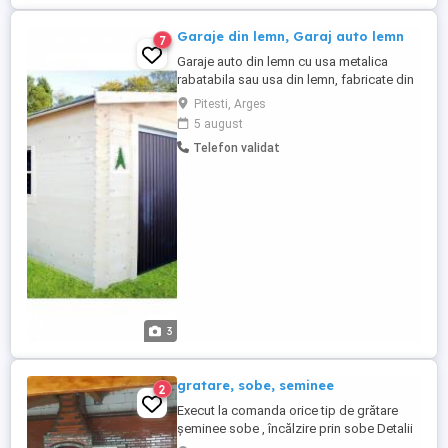
Garaje din lemn, Garaj auto lemn
7
Garaje auto din lemn cu usa metalica
rabatabila sau usa din lemn, fabricate din
elemente de molid (lemn masiv) dupa
Pitesti, Arges
modelele si dimensiunile cerute de
5 august
beneficiari. Exemplu Garaj cu dimensiunile
Telefon validat
3.68m x 5.28m cu usa dubla din lemn la
fatada si usa de serviciu lateral (Pret lei).
Garaj cu usa metalica ...
3
gratare, sobe, seminee
2
Execut la comanda orice tip de grătare
șeminee sobe , încălzire prin sobe Detalii
la telefon Anunț valabil doar pentru județul