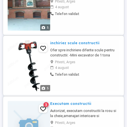
Pitesti, Arges
Arges
4 august
Telefon validat
5
inchiriez scule constructii
Ofer spre inchiriere diferite scule pentru
constructii: -Mini excavator de 1 tona
pentru santuri de gaze ,apa ,canalizare
Pitesti, Arges
,cabluri etc -Mini incarcator o tona ,ideal
4 august
pentru intins pamant ,nisip ,chisai ,incarcat
Telefon validat
sau nivelat -mai compactor -placa vibranta
-vibrator beton -Elicopter beton -rigla
vibranta ...
5
Executam constructii
3
Autorizat, executam constructii la rosu si
la cheie,amenajari interioare si
exterioare,griluri ,foisoare de curte,
Pitesti, Arges
amenajari de curte etc. Oferim servicii de