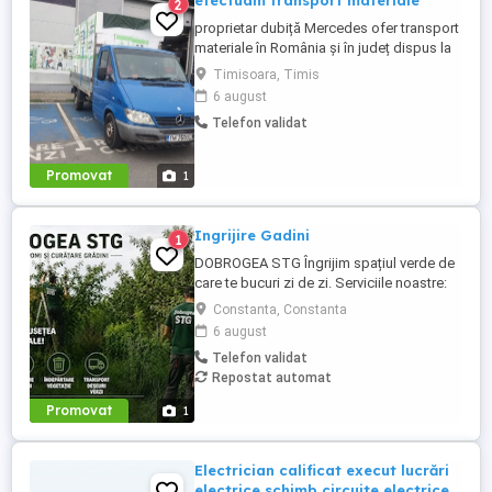
efectuam transport materiale
2
proprietar dubiță Mercedes ofer transport
materiale în România și în județ dispus la
prețuri accesibile ,eliberăm la nevoie și
Timisoara, Timis
factura ,
6 august
Telefon validat
Promovat
1
Ingrijire Gadini
1
DOBROGEA STG Îngrijim spațiul verde de
care te bucuri zi de zi. Serviciile noastre:
Toaletare pomi fructiferi și ornamentali
Constanta, Constanta
Tundere și întreținere gard viu Curățare și
6 august
întreținere grădini Cosire iarbă și
Telefon validat
îndepărtare vegetație excesivă Strângere
Repostat automat
frunze și resturi vegetale Evacuare și
transport ...
Promovat
1
Electrician calificat execut lucrări
electrice,schimb circuite electrice