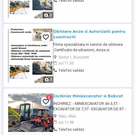
Telefon validat
5
Obtinere Avize si Autorizatii pentru
constructii
Firma specializata in servicii de obtinere
:Certificate de urbanism, Avize si
Autorizatii de construire, proiectare etc
Sector 1, Bucuresti
azi 11:50
Telefon validat
3
Inchiriez Miniexcavator si Bobcat
2
INCHIRIEZ: - MINIEXCAVATOR de 3,5T -
EXCAVATOR DE 7,5T -EXCAVATOR DE 8T -
MINIINCARCATOR BOBCAT -
Sibiu, Sibiu
BULDOEXCAVATOR -CILINDRU
azi 11:48
COMPACTOR DE 3T Execut sapaturi
Telefon validat
fundatii, santuri pt canalizare, curent, gaz,