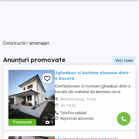
Constructii / amenajari
Anunțuri promovate
Vezi toate
Jgheaburi si burlane aluminiu dintr-
o bucata
Confectionam si montam jgheaburi dintr-o
bucata din material de aluminiu orice
lungime . Jgheabul se face la fata locului
Mosnita Noua, Timis
dupa lungimea necesara. Avem diferite
ieri 14:32
dimensiuni si culori, astfel clientul poate
Telefon validat
alege varianta potrivita pentru casa lui.
Repostat automat
Suntem deschisi la colaborari pe termen
Promovat
5
lung.Pentru mai ...