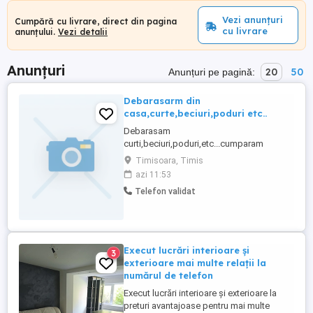
Vezi anunțuri
Cumpără cu livrare, direct din pagina
cu livrare
anunțului.
Vezi detalii
Anunțuri
20
50
Anunțuri pe pagină:
Debarasarm din
casa,curte,beciuri,poduri etc..
Debarasam
curti,beciuri,poduri,etc...cumparam
neferoase,mutammobilier de la o adresa
Timisoara, Timis
la alta si multe alte tel.
azi 11:53
Telefon validat
Execut lucrări interioare și
3
exterioare mai multe relații la
numărul de telefon
Execut lucrări interioare și exterioare la
preturi avantajoase pentru mai multe