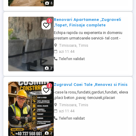
3
Renovari Apartamene ,Zugraveli
3
,Tapet, Finisaje complete
Echipa rapida cu experienta in domeniu
prestam urmatoarele servicii- tel cont -
Executam renovari su finisaje, la standarde
Timisoara, Timis
europene si la cele mai bune preturi. Va
azi 11:44
oferim totalitatea serviciilor de care aveti
Telefon validat
nevoie pentru constructia casei
dumneavoastra, astfel incat nu va mai fi
2
nevoie sa apelati ...
Zugravul Caei Tale ,Renovez si Finisez
3
-case la rosu,fundatii,garduri,fundati, elevati
,placi beton ,pavaj -tencuieli,placari
termosistem,tencuieli decorative -
Timisoara, Timis
glet,lavabil,huma,var,tapet,gresie,faianta,parch
azi 11:44
-compartimentari rigips,scafe rigips,placari
Telefon validat
rigips tavane -montaj lustre , aplice -Spati verzi,
gazon , drenaj, instalati de gradini ...
2