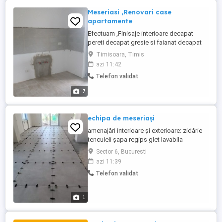
Meseriasi ,Renovari case
apartamente
Efectuam ,Finisaje interioare decapat
pereti decapat gresie si faianat decapat
parchet vechi Gletuit zugrăveli Placat
Timisoara, Timis
Gresie si Faianta Montat parchet laminat
azi 11:42
Montat usi turnare sape daca este cazul
Telefon validat
etc...
7
echipa de meseriași
amenajări interioare și exterioare: zidărie
tencuieli șapa regips glet lavabila
polistiren decorativă gresie faianță
Sector 6, Bucuresti
parchet laminat...
azi 11:39
Telefon validat
1