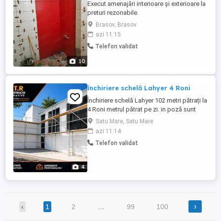
Execut amenajări interioare și exterioare la
preturi rezonabile.
Gresie,faianță,parchet,zugrăvit,gletuit,sape
Brasov, Brasov
etc. Pentru mai multe informații sunați la Nr
azi 11:15
de tel
Telefon validat
10
închiriere schelă Lahyer 4 Roni
Închiriere schelă Lahyer 102 metri pătrați la
4 Roni metrul pătrat pe zi. in poză sunt
18,5 m cu 5,5 m la nevoie de cantitate mai
Satu Mare, Satu Mare
mare colaborez și cu alte firme.. Oferim
azi 11:14
Transport și montaj contra cost.
Telefon validat
4
›
‹
1
2
…
99
100