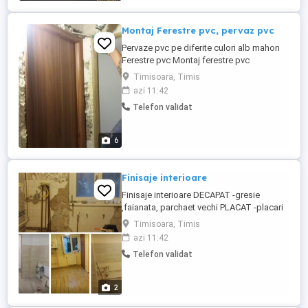
Montaj Ferestre pvc, pervaz pvc
Pervaze pvc pe diferite culori alb mahon
Ferestre pvc Montaj ferestre pvc
Timisoara, Timis
azi 11:42
Telefon validat
6
Finisaje interioare
Finisaje interioare DECAPAT -gresie
,faianata, parchaet vechi PLACAT -placari
gresie si fainta -placari cu rigips carton
Timisoara, Timis
etc.. Montaj -Montaj usii,parchet laminat
azi 11:42
Gletuit Sape Tinci etc..
Telefon validat
2