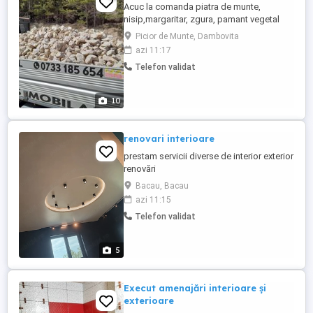
Acuc la comanda piatra de munte,
nisip,margaritar, zgura, pamant vegetal
Picior de Munte, Dambovita
azi 11:17
Telefon validat
10
renovari interioare
prestam servicii diverse de interior exterior
renovări
Bacau, Bacau
azi 11:15
Telefon validat
5
Execut amenajări interioare și
exterioare