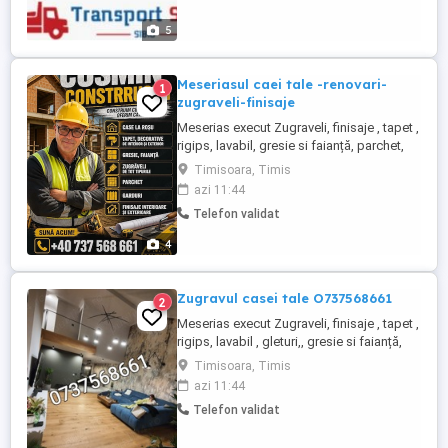
evacuez pamant moloz. TRANSPORT
BASCULABIL moloz, nisip, șorț, pamant
5
vegetal, etc, cu camionete de ...
Meseriasul caei tale -renovari-
1
zugraveli-finisaje
Meserias execut Zugraveli, finisaje , tapet ,
rigips, lavabil, gresie si faianță, parchet,
baghete decorative etc Decorativa de
Timisoara, Timis
interior și exterior, placari polistiren case
azi 11:44
,fatade , etc Garduri, placari travertin,
Telefon validat
fundati , case la cheie sau la rosu. tel
contact
4
Zugravul casei tale O737568661
2
Meserias execut Zugraveli, finisaje , tapet ,
rigips, lavabil , gleturi,, gresie si faianță,
parchet, baghete decorative etc
Timisoara, Timis
Decorativa de interior și exterior, placari
azi 11:44
polistiren case ,fatade , etc Garduri,
Telefon validat
placari travertin, fundati Executam renovari
si finisaje, la standarde europene si ...