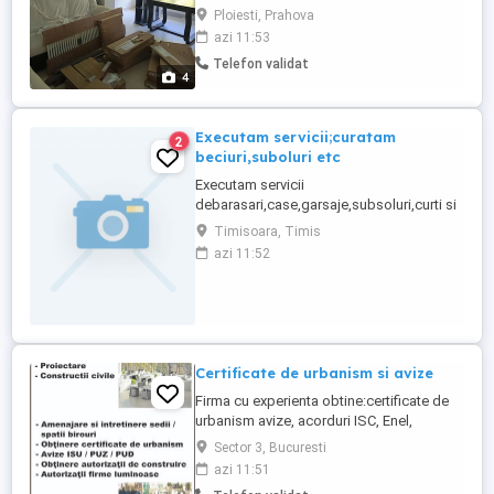
detalii la numărul de telefon
Ploiesti, Prahova
azi 11:53
Telefon validat
4
Executam servicii;curatam
2
beciuri,suboluri etc
Executam servicii
debarasari,case,garsaje,subsoluri,curti si
ridicam moloz la sac tel.
Timisoara, Timis
azi 11:52
Certificate de urbanism si avize
Firma cu experienta obtine:certificate de
urbanism avize, acorduri ISC, Enel,
Distrigaz Autorizatii de construire. Servicii
Sector 3, Bucuresti
de proiectare, expertize MLPAT
azi 11:51