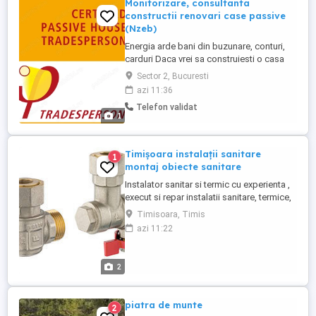
Monitorizare, consultanta
constructii renovari case passive
(Nzeb)
Energia arde bani din buzunare, conturi,
carduri Daca vrei sa construiesti o casa
sau sa-ti reabilitezi locuinta, nu o mai face
Sector 2, Bucuresti
ca acum 35 de ani. O casa pasiva (Nzeb)
azi 11:36
este la jumatate de pret fata de una
Telefon validat
conventionala daca se iau in calcul
1
cheltuielile cu energia in perioada de
exploatre. Inginer certificat ...
Timișoara instalații sanitare
1
montaj obiecte sanitare
Instalator sanitar si termic cu experienta ,
execut si repar instalatii sanitare, termice,
si de scurgere, montez baterii, boilere,
Timisoara, Timis
hidrofoare,obiecte sanitare si accesorii de
azi 11:22
baie si bucatarie, desfund instalatii de
scurger montez calorifere,etc .
2
piatra de munte
2