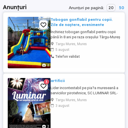
Anunțuri
20
50
Anunțuri pe pagină:
Tobogan gonflabil pentru copii.
Zile de naștere, evenimente
Închiriez tobogan gonflabil pentru copii
până în 8 ani pe raza orașului Târgu-Mureș
și nu numai. Preț: 250 lei Mai multe detalii
Targu Mures, Mures
la telefon:
5 august
Telefon validat
2
artificii
3
Lider incontestabil pe pia?a mureseană a
serviciilor pirotehnice, SC LUMINAR SRL-
Tîrgu-Mures, firmă autorizată conform
Targu Mures, Mures
legii, poate contribui la reusita
3 august
evenimentelor dumneavoastră prin
realizarea de focuri de artificii si efecte
pirotehnice de inalt profesionalism.
Ofertele noastre se pot adapta potrivit ...
2