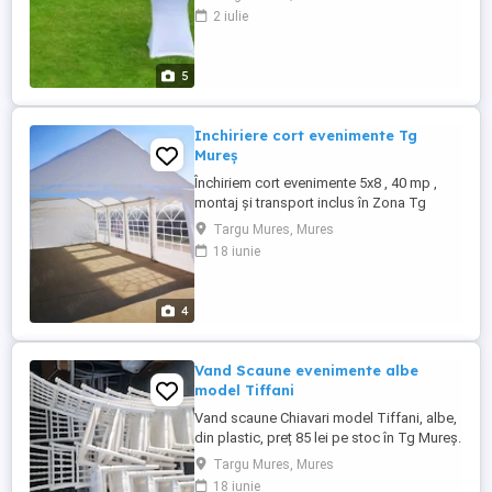
2 iulie
5
Inchiriere cort evenimente Tg
Mureș
Închiriem cort evenimente 5x8 , 40 mp ,
montaj și transport inclus în Zona Tg
Mureș, oferim la cerere scaune, mese ,
Targu Mures, Mures
mese de cocktail. Tel
18 iunie
4
Vand Scaune evenimente albe
model Tiffani
Vand scaune Chiavari model Tiffani, albe,
din plastic, preț 85 lei pe stoc în Tg Mureș.
Ideal pentru evenimente, botez, nunta , etc
Targu Mures, Mures
18 iunie