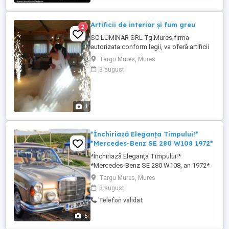
Artificii de interior și fum greu
2
SC LUMINAR SRL Tg.Mures-firma
autorizata conform legii, va oferă artificii
de interior ?i fum greu - gheata carbonica
Targu Mures, Mures
pentru dansul mirilor-detalii tel.
3 august
0740137410
1
*Închiriază Eleganța Timpului!*
*Mercedes-Benz SE 280 W108 1972*
*Închiriază Eleganța Timpului!*
*Mercedes-Benz SE 280 W108, an 1972*
Pentru momente care merită să rămână
Targu Mures, Mures
veșnice!!! Vrei ca evenimentul tău special
3 august
să fie cu adevărat memorabil? Alege
Telefon validat
rafinamentul unei epoci de aur cu acest
autovehicul istoric de colecție, perfect
5
restaurat și pregătit să ofere ...