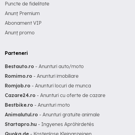
Puncte de fidelitate
Anunț Premium
Abonament VIP
Anunț promo
Parteneri
Bestauto.ro
- Anunturi auto/moto
Romimo.ro
- Anunturi imobiliare
Romjob.ro
- Anunturi locuri de munca
Cazare24.ro
- Anunturi cu oferte de cazare
Bestbike.ro
- Anunturi moto
Animalutul.ro
- Anunturi gratuite animale
Startapro.hu
- Ingyenes Apróhirdetés
Quoka.de
- Kostenlose Kleinanzeigen