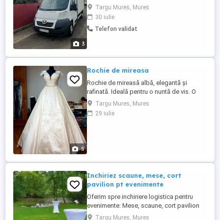
eveniment? Temperatură reglabilă
Targu Mures, Mures
Funcționează staționar la priză de 220 V
30 iulie
Ideală pentru băuturi, prăjituri, torturi și alte
Telefon validat
produse perisabile Închiriere pe termen
scurt sau mai multe zile Disponibilă în
3
Târgu ...
Rochie de mireasa
Rochie de mireasă albă, elegantă și
rafinată. Ideală pentru o nuntă de vis. O
piesă unică ce emană frumusețe și
Targu Mures, Mures
eleganță. Perfectă pentru a-ți etala grația
29 iulie
în cea mai importantă zi a vieții tale.
Rochia este confecționata la o casă de
moda din Timișoara din tafta mătase, cu
dantela, pietre si perle de ...
5
Inchiriez scaune, mese, cort
pavilion pt evenimente
Oferim spre inchiriere logistica pentru
evenimente: Mese, scaune, cort pavilion
Targu Mures, Mures