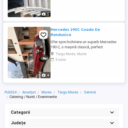
5
Mercedes 190C Coada De
Randunica
Ofer spre închiriere un superb Mercedes
190 C, o mașină clasică, perfect
întreținută, care adaugă un plus de
Targu Mures, Mures
rafinament și eleganță oricărui eveniment.
9 iunie
Este alegerea ideală pentru: Nunți și
cununii civile Ședințe foto video
(wedding, fashion, lifestyle) Filmări,
4
reclame sau proiecte artistice ...
Publi24
Anunțuri
Mures
Targu Mures
Servicii
Catering / Nunti / Evenimente
Categorii
Județe