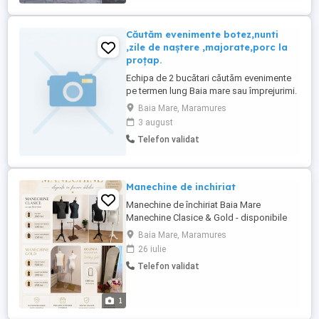
Căutăm evenimente botez,nunti
,zile de naștere ,majorate,porc la
proțap.
Echipa de 2 bucătari căutăm evenimente
pe termen lung Baia mare sau împrejurimi.
Baia Mare, Maramures
3 august
Telefon validat
Manechine de inchiriat
Manechine de închiriat Baia Mare
Manechine Clasice & Gold - disponibile
Prețuri accesibile Preluare flexibilă (cu 2
Baia Mare, Maramures
zile înainte după eveniment) Fără avans
26 iulie
Perfecte pentru evenimente și decoruri
Telefon validat
elegante Rezervări la numărul de telefon
sau printr-un mesaj privat. Așteptăm să ne
contactezi ...
1