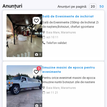
Anunțuri
20
50
Anunțuri pe pagină:
Sală de Evenimente de inchiriat
Sală de Evenimente 250mp de închiriat Zi
de naștere,Botezuri, chefuri șpontane
Capacitate până la 100 persoane 250 Ron
Baia Mare, Maramures
Oră
azi 10:11
Telefon validat
5
limuzine masini de epoca pentru
3
evenimente
Pentru orice evenimet masini de epoca
limuzine nuntii botezuri zile de nastere
party !!!
Baia Mare, Maramures
ieri 11:21
9