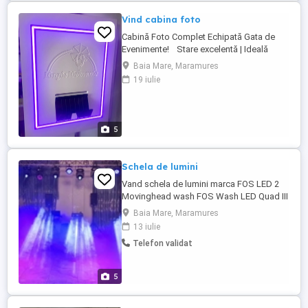
Vind cabina foto
Cabină Foto Complet Echipată Gata de
Evenimente! Stare excelentă | Ideală
pentru afaceri de evenimente | Complet
Baia Mare, Maramures
funcțională Vând cabina mea foto,
19 iulie
complet echipată, perfectă pentru nunți,
botezuri, petreceri și evenimente
corporate. Motivul vânzării: nu o mai
folosesc. Dotări Tehnice și Echipamente
5
...
Schela de lumini
Vand schela de lumini marca FOS LED 2
Movinghead wash FOS Wash LED Quad III
4 Movinghead Spot FOS Scorpio Spot
Baia Mare, Maramures
200W LED 3 Proiectoare Fos IQ Par, 12 led-
13 iulie
uri RGBW 4 in 1 12W LED Controler DMX
Telefon validat
Eurolite 512 1 Flightcase Controler DMX
Eurolite 512 2 Case-uri lumini Fos double
Scorpio Beam 1 Case lumini ...
5