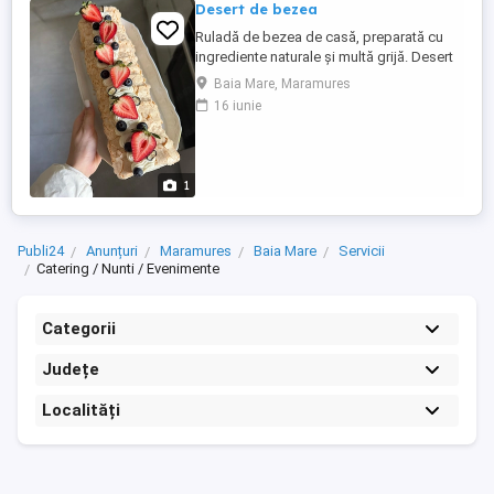
Desert de bezea
Ruladă de bezea de casă, preparată cu
ingrediente naturale și multă grijă. Desert
fin, proaspăt și delicios, potrivit pentru
Baia Mare, Maramures
aniversări, evenimente sau momente
16 iunie
speciale alături de cei dragi. Accept
comenzi cu livrare în oraș. Gust autentic și
ingrediente de calitate.
1
Publi24
Anunțuri
Maramures
Baia Mare
Servicii
Catering / Nunti / Evenimente
Categorii
Județe
Localități