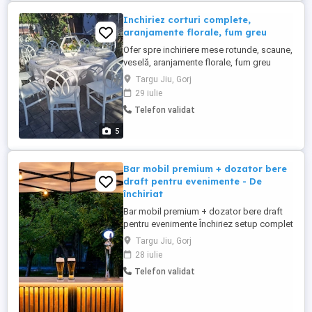
Inchiriez corturi complete,
aranjamente florale, fum greu
Ofer spre inchiriere mese rotunde, scaune,
veselă, aranjamente florale, fum greu
dansul mirilor, mașina de baloane cu fum
Targu Jiu, Gorj
29 iulie
Telefon validat
5
Bar mobil premium + dozator bere
draft pentru evenimente - De
închiriat
Bar mobil premium + dozator bere draft
pentru evenimente Închiriez setup complet
pentru evenimente private: - Nunți -
Targu Jiu, Gorj
Majorate - Botezuri - Aniversări - Garden
28 iulie
party Pachetul include: - Dozator bere
Telefon validat
draft - Bar mobil iluminat - Cort premium
3x3m - Ghirlande lumini ambientale
Contra-cost BERE la ...