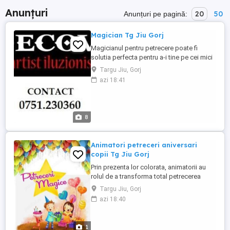
Anunțuri
20
50
Anunțuri pe pagină:
Magician Tg Jiu Gorj
Magicianul pentru petrecere poate fi
solutia perfecta pentru a-i tine pe cei mici
captivati, interesati si de-a dreptul
Targu Jiu, Gorj
fascinati. Un numar de magie atrage prin
azi 18:41
interactivitate, comedie, bucurie toate
invaluite in mister atat copii cat si adulti.
La orice varsta un spectacol de magie
este binevenit ...
8
Animatori petreceri aniversari
copii Tg Jiu Gorj
Prin prezenta lor colorata, animatorii au
rolul de a transforma total petrecerea
copilului tau, cu umor si buna dispozitie.
Targu Jiu, Gorj
Sarbatoritul va fi, bineînteles, în centrul
azi 18:40
atentiei si, alaturi de ceilalti copii, se
bucura de cele mai distractive provocari.
Uneori, nici macar parintii nu pot sta pe
1