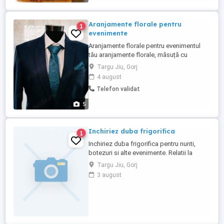
margine! Jocurile ...
Aranjamente florale pentru
1
evenimente
Aranjamente florale pentru evenimentul
tău aranjamente florale, măsuță cu
oglindă pentru gătitul miresei, arcadă, 6
Targu Jiu, Gorj
stâlpișori, 6 aranjamente pentru stâlpișori,
4 august
covor roșu, busturi pentru rochița miresei
Telefon validat
și costumul mirelui, litere Mrs&Mr, litere
love, magneți pentru mașina nașilor ...
5
Inchiriez duba frigorifica
1
Inchiriez duba frigorifica pentru nunti,
botezuri si alte evenimente. Relatii la
telefon 0762606185
Targu Jiu, Gorj
3 august