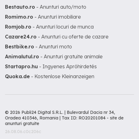
Bestauto.ro
- Anunturi auto/moto
Romimo.ro
- Anunturi imobiliare
Romjob.ro
- Anunturi locuri de munca
Cazare24.ro
- Anunturi cu oferte de cazare
Bestbike.ro
- Anunturi moto
Animalutul.ro
- Anunturi gratuite animale
Startapro.hu
- Ingyenes Apróhirdetés
Quoka.de
- Kostenlose Kleinanzeigen
© 2026 Publi24 Digital S.R.L. | Bulevardul Dacia nr 34,
Oradea 410346, Romania | Tax ID: RO20201084 -
site de
anunturi gratuite
26.08.06.c0c206c