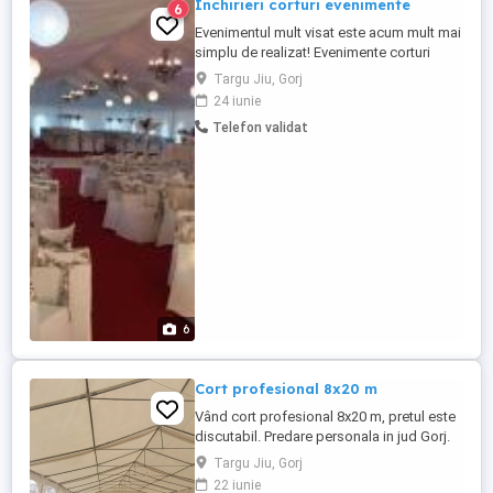
Inchirieri corturi evenimente
6
Evenimentul mult visat este acum mult mai
simplu de realizat! Evenimente corturi
inchiriere va pune la dispozitie cele mai
Targu Jiu, Gorj
bune servicii, calitate, promptitudine si
24 iunie
profesionalism. Noi va oferim cele mai
Telefon validat
bune oferte si suntem gata sa contribuim
la indeplinirea dorintelor dumneavoastra!
Contractarile ...
6
Cort profesional 8x20 m
Vând cort profesional 8x20 m, pretul este
discutabil. Predare personala in jud Gorj.
pret 15. 000 lei ușor negociabile.
Targu Jiu, Gorj
22 iunie