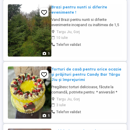
Brazi pentru nunti si diferite
evenimente !
Vand Brazi pentru nunti si diferite
evenimente incepand cu inaltimea de 1,5
m ! Brazii sunt din pepiniera proprie si
Targu Jiu, Gorj
fiecare client isi poate alege dupa bunul
10 iulie
plac bradul pe care si-l doreste ! Mai multe
Telefon validat
detalii la numarul de telefon !
5
Torturi de casă pentru orice ocazie
și prăjituri pentru Candy Bar Târgu
Jiu și împrejurimi
Pregătesc torturi delicioase, făcute la
comandă, potrivite pentru: * aniversări *
zile de naștere * botezuri * nunți * alte
Targu Jiu, Gorj
evenimente speciale Ofer: * ingrediente de
3 iulie
calitate * gust autentic de casă * design
Telefon validat
personalizat, în funcție de preferințe
5
Pentru comenzi și detalii, scrieți mesaj pe
WhatsApp ...