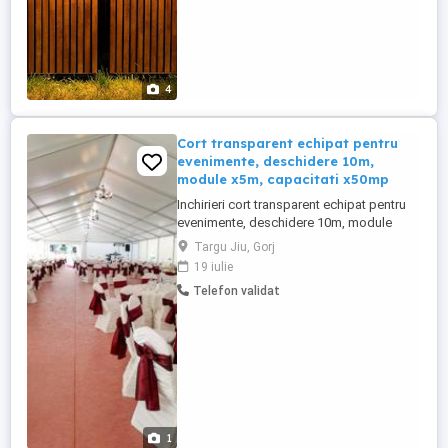
4
Cort transparent echipat pentru
evenimente, deschidere 10m,
module x5m, capacitati x50mp
Inchirieri cort transparent echipat pentru
evenimente, deschidere 10m, module
x5m, capacitati x50mp Bucură-te de un
Targu Jiu, Gorj
eveniment memorabil și plin de rafinament
19 iulie
cu ajutorul cortului nostru de închiriat,
Telefon validat
complet echipat pentru a satisface cele
mai exigente gusturi și cerințe. Cortul în
sine, o adevărată ...
1