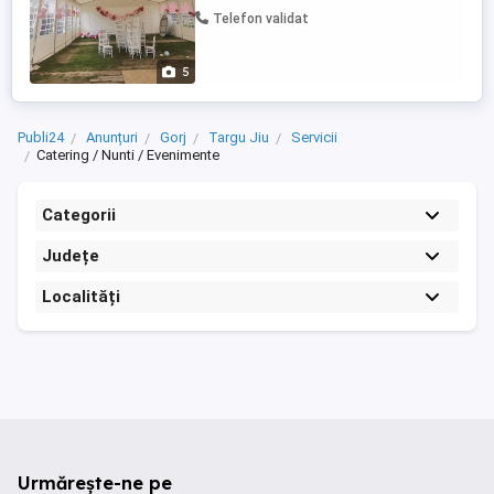
Telefon validat
5
Publi24
Anunțuri
Gorj
Targu Jiu
Servicii
Catering / Nunti / Evenimente
Categorii
Județe
Localități
Urmărește-ne pe