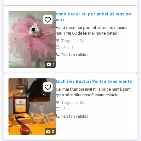
Vand decor cu porumbei pt masina
miri
Vand decor cu porumbei pentru mașina
miri. Preț 60 de lei Mai multe detalii:
Targu Jiu, Gorj
14 iulie
Telefon validat
3
Inchiriez Busturi Pentru Evenimente
Cei mai frumoși invitați la orice nuntă sunt
gata să strălucească! Manechinele
noastre Mireasă și Mire caută un loc unde
Targu Jiu, Gorj
să aducă un plus de eleganță și
12 iulie
romantism! Perfecte pentru: Magazine de
Telefon validat
rochii de nuntă Studiouri foto Evenimente
tematice Decorul vitrinelor Lansări de
produse ...
5