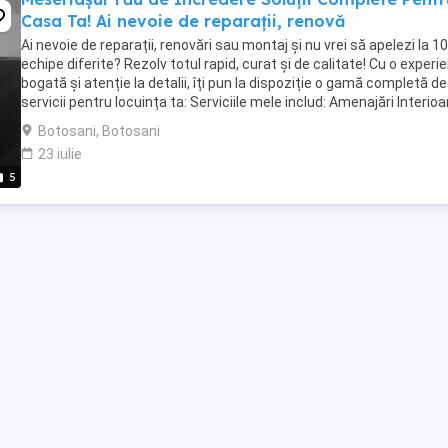
Casa Ta! Ai nevoie de reparații, renovă
Ai nevoie de reparații, renovări sau montaj și nu vrei să apelezi la 10
echipe diferite? Rezolv totul rapid, curat și de calitate! Cu o experi
bogată și atenție la detalii, îți pun la dispoziție o gamă completă de
servicii pentru locuința ta: Serviciile mele includ: Amenajări Interioa
Zugrăveli, ...
Botosani, Botosani
23 iulie
5