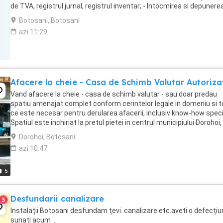
de TVA, registrul jurnal, registrul inventar; - Intocmirea si depunere
declaratiilor ...
Botosani, Botosani
azi 11:29
Afacere la cheie - Casa de Schimb Valutar Autoriza
Vand afacere la cheie - casa de schimb valutar - sau doar predau
spatiu amenajat complet conform cerintelor legale in domeniu si t
ce este necesar pentru derularea afacerii, inclusiv know-how speci
Spatiul este inchiriat la pretul pietei in centrul municipiului Dorohoi,
zona 0, cel mai bun vad ...
Dorohoi, Botosani
azi 10:47
5
Desfundarii canalizare
3
Instalații Botosani desfundam țevi. canalizare etc.aveti o defecți
sunați acum ...