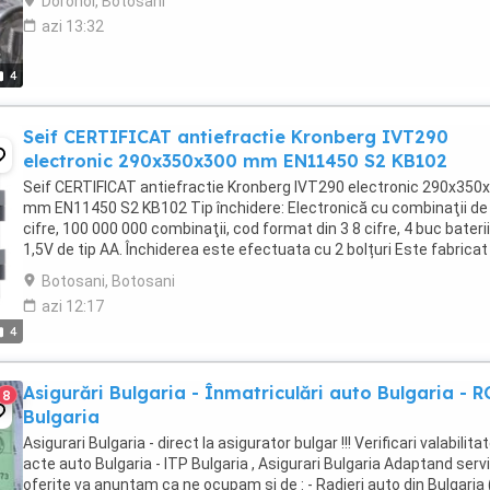
Dorohoi, Botosani
azi 13:32
4
Seif CERTIFICAT antiefractie Kronberg IVT290
electronic 290x350x300 mm EN11450 S2 KB102
Seif CERTIFICAT antiefractie Kronberg IVT290 electronic 290x350
mm EN11450 S2 KB102 Tip închidere: Electronică cu combinaţii de
cifre, 100 000 000 combinaţii, cod format din 3 8 cifre, 4 buc baterii
1,5V de tip AA. Închiderea este efectuata cu 2 bolțuri Este fabricat
oțel. Corp cu perete ...
Botosani, Botosani
azi 12:17
4
Asigurări Bulgaria - Înmatriculări auto Bulgaria - R
8
Bulgaria
Asigurari Bulgaria - direct la asigurator bulgar !!! Verificari valabilita
acte auto Bulgaria - ITP Bulgaria , Asigurari Bulgaria Adaptand servi
oferite va anuntam ca ne ocupam si de : - Radieri auto din Bulgaria 