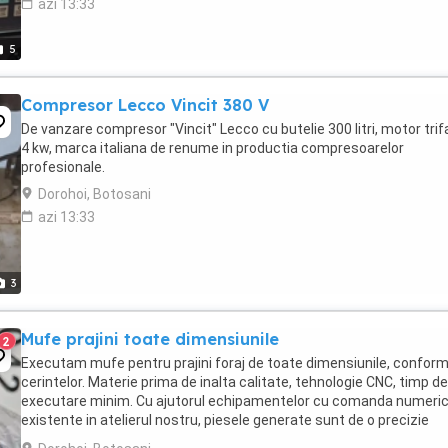
azi 13:33
5
Compresor Lecco Vincit 380 V
De vanzare compresor "Vincit" Lecco cu butelie 300 litri, motor tri
4 kw, marca italiana de renume in productia compresoarelor
profesionale.
Dorohoi, Botosani
azi 13:33
3
Mufe prajini toate dimensiunile
2
Executam mufe pentru prajini foraj de toate dimensiunile, confor
cerintelor. Materie prima de inalta calitate, tehnologie CNC, timp de
executare minim. Cu ajutorul echipamentelor cu comanda numeri
existente in atelierul nostru, piesele generate sunt de o precizie
maxima. Documente fiscale si garantie ...