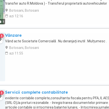
transfer auto R.Moldova ) - Transferul proprietatii autovehiculelor
inmatriculate ...
Botosani, Botosani
azi 12:16
3
Vânzare
3
Vând acte Societate Comercială . Nu deranjați inutil . Mulțumesc .
Botosani, Botosani
azi 11:55
Servicii complete contabilitate
3
evidente contabile complete,consultanta fiscala pentru PFA, II, AF,
(SRL-D),la preturi rezonabile. - Inregistrarea documentelor primare
articole contabile si intocmirea balantei lunare; - Intocmirea jurnale