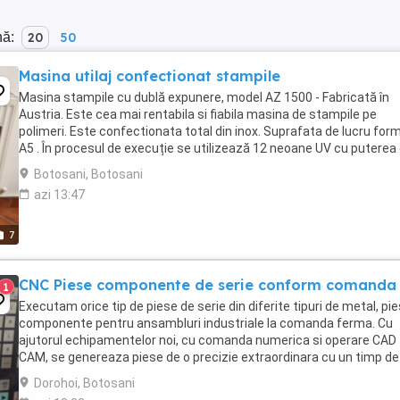
nă:
20
50
Masina utilaj confectionat stampile
Masina stampile cu dublă expunere, model AZ 1500 - Fabricată în
Austria. Este cea mai rentabila si fiabila masina de stampile pe
polimeri. Este confectionata total din inox. Suprafata de lucru for
A5 . În procesul de execuție se utilizează 12 neoane UV cu puterea
11w fiecare. Timpul pentru executia ...
Botosani, Botosani
azi 13:47
7
CNC Piese componente de serie conform comanda
1
Executam orice tip de piese de serie din diferite tipuri de metal, pi
componente pentru ansambluri industriale la comanda ferma. Cu
ajutorul echipamentelor noi, cu comanda numerica si operare CAD
CAM, se genereaza piese de o precizie extraordinara cu un timp de
executie extrem de scazut. Atelierul ...
Dorohoi, Botosani