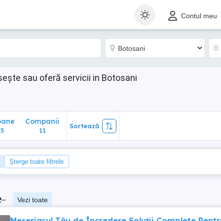
ane
Companii
Sortează
Contul meu
11
sește sau oferă servicii in Botosani
oane
Companii
Sortează
5
11
Șterge toate filtrele
e
–
Vezi toate
Meseriașul Tău de Încredere Soluții Complete Pentr