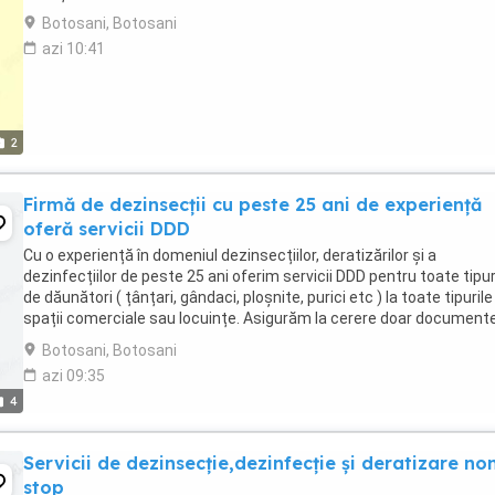
Botosani, Botosani
azi 10:41
2
Firmă de dezinsecții cu peste 25 ani de experiență
oferă servicii DDD
Cu o experiență în domeniul dezinsecțiilor, deratizărilor și a
dezinfecțiilor de peste 25 ani oferim servicii DDD pentru toate tipur
de dăunători ( țânțari, gândaci, ploșnite, purici etc ) la toate tipurile
spații comerciale sau locuințe. Asigurăm la cerere doar document
necesare. Prețurile ...
Botosani, Botosani
azi 09:35
4
Servicii de dezinsecție,dezinfecție și deratizare no
stop