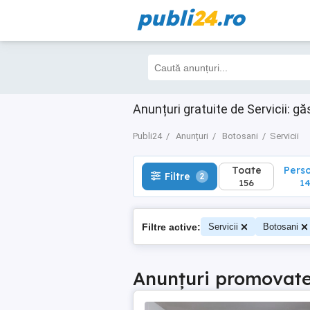
publi
24
.ro
Toate
Perso
Filtre
2
156
145
Anunțuri gratuite de Servicii: gă
Publi24
Anunțuri
Botosani
Servicii
Toate
Pers
Filtre
2
156
14
Filtre active:
Servicii
Botosani
Anunțuri promovat