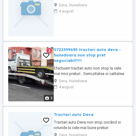
negociabile. Contact la telefon, .
Deva, Hunedoara
4 august
0722399695 tractari auto deva -
3
hunedoara non stop pret
negociabil!!!!!
Efectuam tractari auto non stop la cele
mai mici preturi . Seriozitatea si calitatea
ne reprezinta. NON STOP TRACTARI IN
Deva, Hunedoara
DEVA,HUNEDOARA SI A1 TEL.
4 august
0722399695
3
Tractari auto Deva
Tractari auto Deva non stop oricând si
oriunde la cele mai bune preturi
Deva, Hunedoara