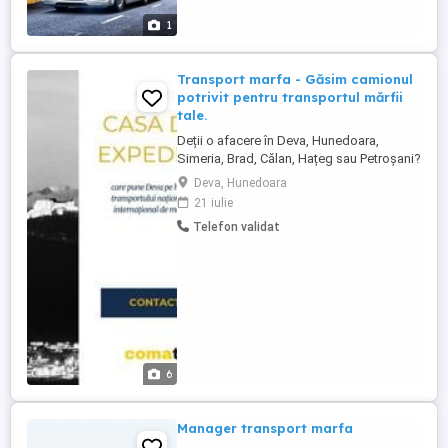
1
Transport marfa - Găsim camionul
potrivit pentru transportul mărfii
tale.
Deții o afacere în Deva, Hunedoara,
Simeria, Brad, Călan, Hațeg sau Petroșani?
Apelează acum la Comat, companie de
Deva, Hunedoara
transport dedicată. Beneficiază de servicii
21 iulie
complete pentru marfa ta. De la o cutie
Telefon validat
mica sau un europalet standard până la
mărfuri agabaritice, indiferent de
dimensiunea și complexitatea ...
6
Manager transport marfa