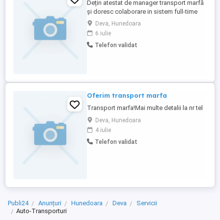
Dețin atestat de manager transport marfă
și doresc colaborare in sistem full-time
sau part-time.
Deva, Hunedoara
6 iulie
Telefon validat
Oferim transport marfa
Transport marfa!Mai multe detalii la nr tel
Deva, Hunedoara
4 iulie
Telefon validat
Publi24
Anunțuri
Hunedoara
Deva
Servicii
Auto-Transporturi