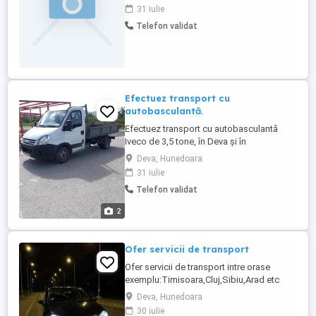
31 iulie
Telefon validat
Efectuez transport cu
autobasculantă.
Efectuez transport cu autobasculantă
Iveco de 3,5 tone, în Deva și în
împrejurimi...
Deva, Hunedoara
31 iulie
Telefon validat
2
Ofer servicii de transport
Ofer servicii de transport intre orase
exemplu:Timisoara,Cluj,Sibiu,Arad etc
Masina personala:Volkswagen Golf 5 din
Deva, Hunedoara
anul 2005 asigur confort,siguranta si
30 iulie