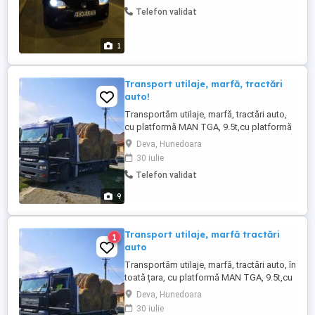
prudenta la drum Loc de plecare:Deva si
Telefon validat
imprejurimi pretul difera de orasul in care
se face deplasarea
1
Transport utilaje, marfă, tractări
auto!
Transportăm utilaje, marfă, tractări auto,
cu platformă MAN TGA, 9.5t,cu platformă
de 7,20 m. Mai multe detalii, la nr de
Deva, Hunedoara
telefon
30 iulie
Telefon validat
9
Transport utilaje, marfă tractări
1
auto
Transportăm utilaje, marfă, tractări auto, în
toată țara, cu platformă MAN TGA, 9.5t,cu
platformă de 7,20 m. Detalii la telefon.
Deva, Hunedoara
30 iulie