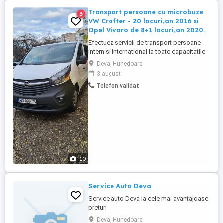
Transport persoane cu microbuze
3
VW Crafter - 20 locuri,an 2016 si
Opel Vivaro de 8+1 locuri,an 2020.
Efectuez servicii de transport persoane
intern si international la toate capacitatile
solicitate : 8, 20 si 55 locuri. Microbuzele
Deva, Hunedoara
oferite sunt din anii 2016 si 2020,detin
3 august
asigurari RCA+CASCO,asigurare
Telefon validat
persoane-bagaje iar preturile sunt
accesibile si negociabile functie de
traseu,distanta parcursa si ...
10
Service Auto Deva
Service auto Deva la cele mai avantajoase
preturi
Deva, Hunedoara