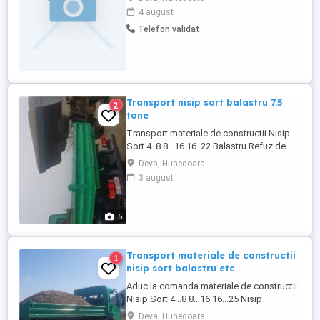
4 august
Telefon validat
Transport nisip sort balastru 7.5
2
tone
Transport materiale de constructii Nisip
Sort 4..8 8...16 16..22 Balastru Refuz de
ciur Pamant vegetal Piatra de cariera
Deva, Hunedoara
concasata Moloz Cu masina de 7.4 tone
3 august
Tele
5
Transport materiale de constructii
1
nisip sort balastru etc
Aduc la comanda materiale de constructii
Nisip Sort 4...8 8...16 16...25 Nisip
amestecat cu sort pt beton Balastru
Deva, Hunedoara