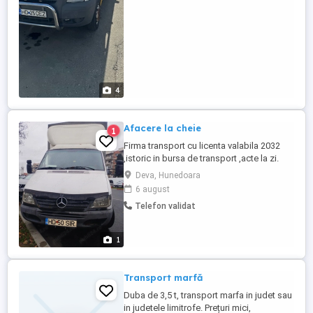
4
Afacere la cheie
1
Firma transport cu licenta valabila 2032
,istoric in bursa de transport ,acte la zi.
Pret 1900 euro.
Deva, Hunedoara
6 august
Telefon validat
1
Transport marfă
Duba de 3,5 t, transport marfa in judet sau
in judetele limitrofe. Prețuri mici,