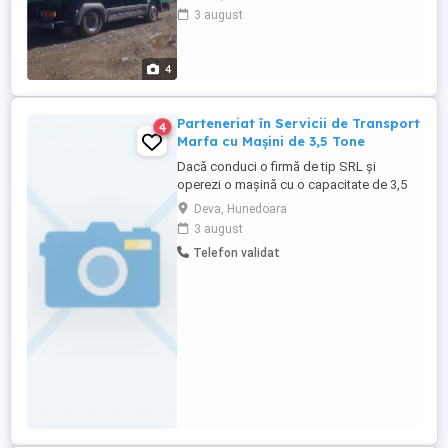
Pamant vegetal Pamant de umplutura
3 august
Piatra de cariera concasata De la diferite
centre comerciale Cu masina de 7.5 tone
Tele
4
Parteneriat în Servicii de Transport
4
Marfa cu Mașini de 3,5 Tone
Dacă conduci o firmă de tip SRL și
operezi o mașină cu o capacitate de 3,5
tone, suntem interesați să vorbim cu tine!
Deva, Hunedoara
Ne străduim să extindem echipa noastră
3 august
de livrare și căutăm parteneri cu vehicule
Telefon validat
potrivite pentru a gestiona expedieri în
domeniul serviciilor de transport marfa
voluminous agabaritic. Cerințe ...