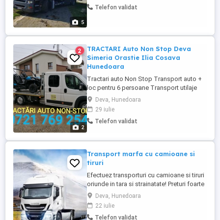
Telefon validat
5
TRACTARI Auto Non Stop Deva
2
Simeria Orastie Ilia Cosava
Hunedoara
Tractari auto Non Stop Transport auto +
loc pentru 6 persoane Transport utilaje
Asistenta Rutiera Platforma auto Activam
Deva, Hunedoara
in Deva Simeria Orastie Hunedoara Hateg
29 iulie
Ilia Dobra Cosava etc. Oriunde si la orice
Telefon validat
ora Detinem Asigurare Marfa (CMR) pe
2
toata durata transportului Preturi
Negociabile.
Transport marfa cu camioane si
tiruri
Efectuez transporturi cu camioane si tiruri
oriunde in tara si strainatate! Preturi foarte
bune , promptitudine si profesionalism!.
Deva, Hunedoara
Telefon
22 iulie
Telefon validat