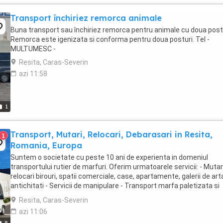
Transport închiriez remorca animale
Buna transport sau închiriez remorca pentru animale cu doua postu
Remorca este igenizata si conforma pentru doua posturi. Tel -
MULTUMESC -
Resita, Caras-Severin
azi 11:58
1
Transport, Mutari, Relocari, Debarasari in Resita,
1
Romania, Europa
Suntem o societate cu peste 10 ani de experienta in domeniul
transportului rutier de marfuri. Oferim urmatoarele servicii: - Mutari
relocari birouri, spatii comerciale, case, apartamente, galerii de art
antichitati - Servicii de manipulare - Transport marfa paletizata si
nepaletizata - Canapele, ...
Resita, Caras-Severin
azi 11:06