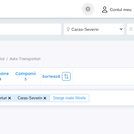
ane
Companii
Sortează
Contul meu
5
cii
Auto-Transporturi
oane
Companii
Sortează
4
5
turi
Caras-Severin
Șterge toate filtrele