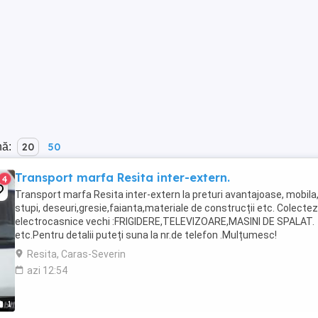
nă:
20
50
Transport marfa Resita inter-extern.
4
Transport marfa Resita inter-extern la preturi avantajoase, mobila
stupi, deseuri,gresie,faianta,materiale de construcții etc. Colectez
electrocasnice vechi :FRIGIDERE,TELEVIZOARE,MASINI DE SPALAT.
etc.Pentru detalii puteți suna la nr.de telefon .Mulțumesc!
Resita, Caras-Severin
azi 12:54
1