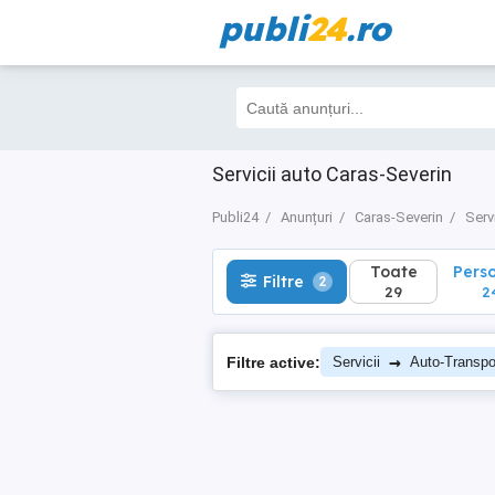
publi
24
.ro
Toate
Perso
Filtre
2
29
24
Servicii auto Caras-Severin
Publi24
Anunțuri
Caras-Severin
Servi
Toate
Pers
Filtre
2
29
2
→
Filtre active:
Servicii
Auto-Transpor