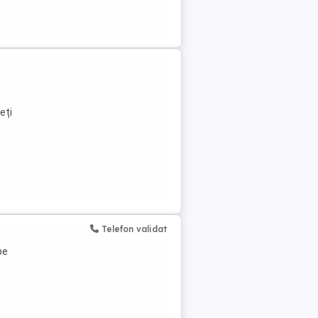
eți
Telefon validat
pe