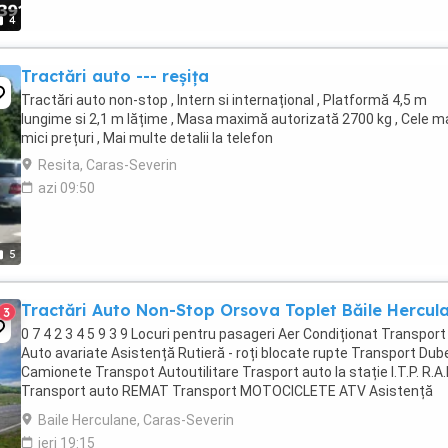
4
Tractări auto --- reșița
Tractări auto non-stop , Intern si internațional , Platformă 4,5 m
lungime si 2,1 m lățime , Masa maximă autorizată 2700 kg , Cele m
mici prețuri , Mai multe detalii la telefon
Resita, Caras-Severin
azi 09:50
5
Tractări Auto Non-Stop Orsova Toplet Băile Hercul
3
0 7 4 2 3 4 5 9 3 9 Locuri pentru pasageri Aer Condiționat Transport
Auto avariate Asistență Rutieră - roți blocate rupte Transport Dube
Camionete Transpot Autoutilitare Trasport auto la stație I.T.P. R.A
Transport auto REMAT Transport MOTOCICLETE ATV Asistență
Rutieră ...
Baile Herculane, Caras-Severin
ieri 19:15