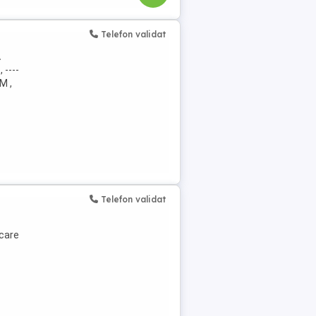
Telefon validat
A
 ----
M ,
Telefon validat
rcare