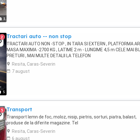
3
Tractari auto -- non stop
2
TRACTARI AUTO NON -STOP , IN TARA SI EXTERN , PLATFORMA A
MASA MAXIMA -2700 KG , LATIME 2 m - LUNGIME 4,5 m CELE MAI B
PRETURI , MAI MULTE DETALII LA TELEFON
Resita, Caras-Severin
7 august
5
Transport
5
Transport lemn de foc, moloz, nisip, pietris, sorturi, piatra, balast,
produse de la diferite magazine. Tel
Resita, Caras-Severin
6 august