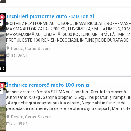
8
Inchirieri platforme auto -130 ron zi
4
INCHIRIEZ PLATFORME AUTO BORO , INMATRICULATE RO ---- MAS
MAXIMA AUTORIZATĂ- 2700 KG , LUNGIME - 4,5 M , LĂȚIME - 2,10 M ,
MASA MAXIMĂ AUTORIZATĂ- 2000 KG , LUNGIME - 4 M , LĂȚIME - 2 
PRETUL ESTE 130 RON ZI - NEGOCIABIL IN FUNCȚIE DE DURATA DE
ÎNCHIRIERE , MAI MULTE DETALII LA ...
Resita, Caras-Severin
azi 09:51
5
Închiriez remorcă moto 100 ron zi
5
Închiriez remorcă moto STEMA cu 3 posturi , Greutatea maximă
autorizată: 750 kg , Sarcină proprie: 135kg , Trei posturi și rampă u
, Asigur chingi si adaptor priză la cerere , Negociabil in funcție de
perioada de închiriere , La cerere se oferă s și transport , Mai multe
detalii la tele ...
Resita, Caras-Severin
azi 09:51