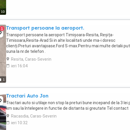
10
Transport persoane la aeroport.
1
Transport persoane la aeroport Timișoara-Resita, Reșița-
Timisoara,Resita-Arad Si in alte localitati unde ma-i doresc
clienți.Preturi avantajoase.Ford S-max.Pentru mai multe detalii put
suna la nr.de telefon .
Resita, Caras-Severin
ieri 16:04
1
Tractari Auto Jon
Tractari auto si utilaje non stop la preturi bune incepand de la 3 lei 
km sau la întelegere in functie de distanta si greutate Tel contact
Racasdia, Caras-Severin
ieri 10:32