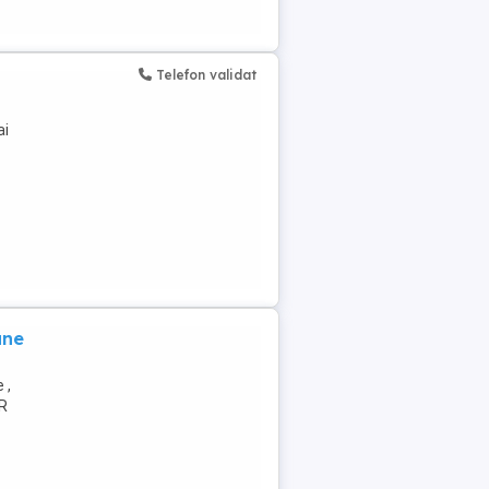
Telefon validat
ai
ane
 ,
.R