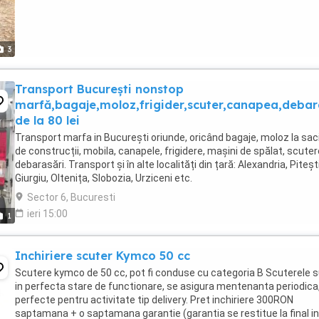
3
Transport București nonstop
marfă,bagaje,moloz,frigider,scuter,canapea,debara
de la 80 lei
Transport marfa in București oriunde, oricând bagaje, moloz la saci
de construcții, mobila, canapele, frigidere, mașini de spălat, scute
debarasări. Transport și în alte localități din țară: Alexandria, Pitești
Giurgiu, Oltenița, Slobozia, Urziceni etc.
Sector 6, Bucuresti
ieri 15:00
1
Inchiriere scuter Kymco 50 cc
Scutere kymco de 50 cc, pot fi conduse cu categoria B Scuterele 
in perfecta stare de functionare, se asigura mentenanta periodica
perfecte pentru activitate tip delivery. Pret inchiriere 300RON
saptamana + o saptamana garantie (garantia se restitue la final in