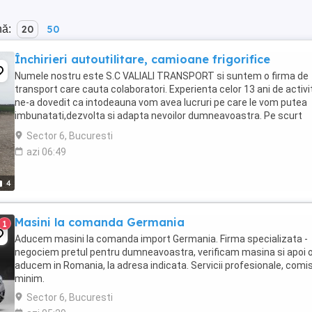
nă:
20
50
Închirieri autoutilitare, camioane frigorifice
Numele nostru este S.C VALIALI TRANSPORT si suntem o firma de
transport care cauta colaboratori. Experienta celor 13 ani de activi
ne-a dovedit ca intodeauna vom avea lucruri pe care le vom putea
imbunatati,dezvolta si adapta nevoilor dumneavoastra. Pe scurt
,suntem o echipa ce va garanteaza profesionalism ...
Sector 6, Bucuresti
azi 06:49
4
Masini la comanda Germania
1
Aducem masini la comanda import Germania. Firma specializata -
negociem pretul pentru dumneavoastra, verificam masina si apoi 
aducem in Romania, la adresa indicata. Servicii profesionale, comi
minim.
Sector 6, Bucuresti