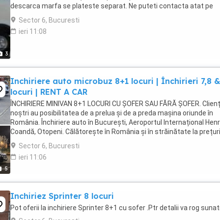
descarca marfa se plateste separat. Ne puteti contacta atat pe
adresa de mail , cat si pe ...
Sector 6, Bucuresti
ieri 11:08
3
Inchiriere auto microbuz 8+1 locuri | Închirieri 7,8 
locuri | RENT A CAR
ÎNCHIRIERE MINIVAN 8+1 LOCURI CU ȘOFER SAU FĂRĂ ȘOFER. Clienț
noștri au posibilitatea de a prelua și de a preda mașina oriunde în
România. Închiriere auto în București, Aeroportul Internațional Henr
Coandă, Otopeni. Călătorește în România și în străinătate la prețur
reduse cu mașini noi. Posibilitate ...
Sector 6, Bucuresti
ieri 11:06
5
Inchiriez Sprinter 8 locuri
Pot oferii la inchiriere Sprinter 8+1 cu sofer .Ptr detalii va rog sunat