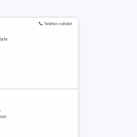
Telefon validat
tate
o
sion