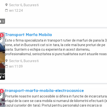
conformitate cu stare in care se afla ...
Sector 6, Bucuresti
ieri 12:24
1
Transport Marfa Mobila
3
Este o firma specializata in transport rutier de marfuri de pana la 3
tone, atat in Bucuresti cat si in tara, la cele mai bune preturi de pe
piata. Suntem o echipa cu experienta in acest domeniu,
profesionalismul, seriozitatea si punctualitatea sunt atuurile noas
Serviciile noastre de transport ...
Sector 6, Bucuresti
ieri 11:09
9
transport-marfa-mobila-electrocasnice
3
Preturile noastre sunt accesibile si difera in functie de incarcatura
etajul de la care se cara mobila si numarul de kilometrii efectuati (i
cazul curselor din tara). Pretul pentru personalul care incarca si