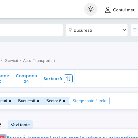
ane
Companii
Sortează
Contul meu
24
Servicii
Auto-Transporturi
oane
Companii
Sortează
0
24
turi
Bucuresti
Sector 6
Șterge toate filtrele
e
–
Vezi toate
Servicii transport rutier marfa intern si internation