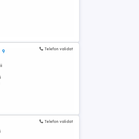
Telefon validat
& 9
ii
i
i
Telefon validat
i