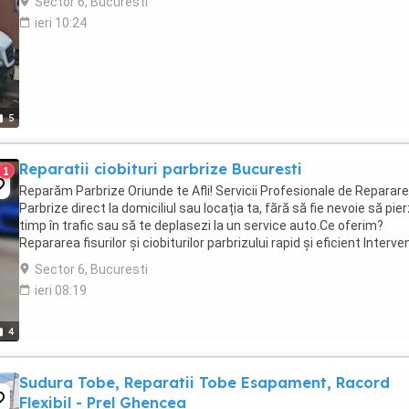
Sector 6, Bucuresti
ieri 10:24
5
Reparatii ciobituri parbrize Bucuresti
1
Reparăm Parbrize Oriunde te Afli! Servicii Profesionale de Reparare
Parbrize direct la domiciliul sau locația ta, fără să fie nevoie să pier
timp în trafic sau să te deplasezi la un service auto.Ce oferim?
Repararea fisurilor și ciobiturilor parbrizului rapid și eficient Interven
București ...
Sector 6, Bucuresti
ieri 08:19
4
Sudura Tobe, Reparatii Tobe Esapament, Racord
Flexibil - Prel Ghencea