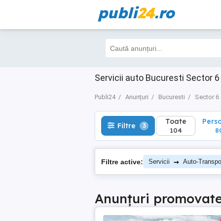
publi
24
.ro
Toate
Perso
Filtre
3
104
80
Servicii auto Bucuresti Sector 6
Publi24
Anunțuri
Bucuresti
Sector 6
Toate
Pers
Filtre
3
104
8
→
Filtre active:
Servicii
Auto-Transpor
Anunțuri promovat