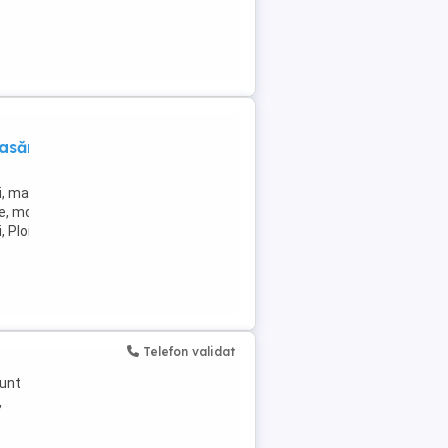
sări,orice
, materiale
re, motoare,
, Ploiesti,
Telefon validat
sunt
,