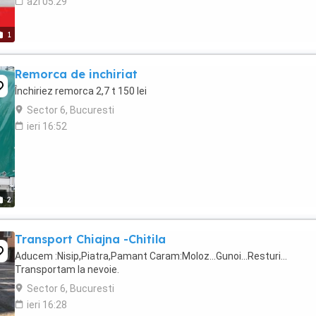
azi 05:29
1
Remorca de inchiriat
Închiriez remorca 2,7 t 150 lei
Sector 6, Bucuresti
ieri 16:52
2
Transport Chiajna -Chitila
Aducem :Nisip,Piatra,Pamant Caram:Moloz...Gunoi...Resturi...
Transportam la nevoie.
Sector 6, Bucuresti
ieri 16:28