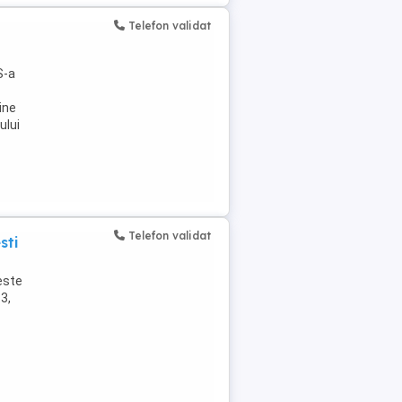
Telefon validat
S-a
ine
ului
Telefon validat
sti
este
3,