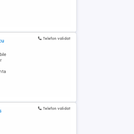
Telefon validat
cu
bile
r
anta
Telefon validat
s