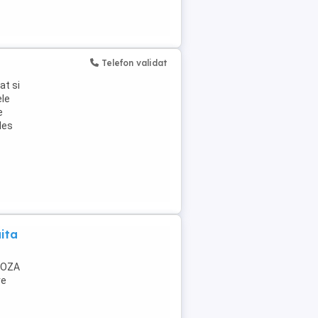
Telefon validat
at si
ele
e
des
ita
GNOZA
re