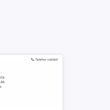
Telefon validat
t
 -
nta
 A6
e