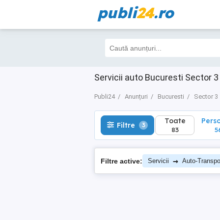
publi
24
.ro
Toate
Perso
Filtre
3
83
56
Servicii auto Bucuresti Sector 3
Publi24
Anunțuri
Bucuresti
Sector 3
Toate
Pers
Filtre
3
83
5
→
Filtre active:
Servicii
Auto-Transpor