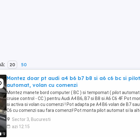
nă:
20
50
Montez doar pt audi a4 b6 b7 b8 si a6 c6 bc si pilo
automat, volan cu comenzi
Montez manete bord computer ( BC ) si tempomat ( pilot automat
cruise control - CC ) pentru Audi A4 B6, B7 si B8 si A6 C6 4F. Pot mo
si activa si volan cu comenzi ! Pot adapta pe A4 B6 volan de B7 sau
C6 cu comenzi sau fara comenzi! Pot monta pilot automat si la alt
autoturisme din grupul ...
Sector 3, Bucuresti
azi 12:15
1