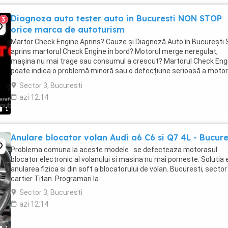
Diagnoza auto tester auto in Bucuresti NON STOP
3
orice marca de autoturism
Martor Check Engine Aprins? Cauze și Diagnoză Auto în București 
aprins martorul Check Engine în bord? Motorul merge neregulat,
mașina nu mai trage sau consumul a crescut? Martorul Check Eng
poate indica o problemă minoră sau o defecțiune serioasă a motor
și trebuie verificat cât mai rapid ...
Sector 3, Bucuresti
azi 12:14
1
Anulare blocator volan Audi a6 C6 si Q7 4L - Bucure
Problema comuna la aceste modele : se defecteaza motorasul
blocator electronic al volanului si masina nu mai porneste. Solutia 
anularea fizica si din soft a blocatorului de volan. Bucuresti, sector 
cartier Titan. Programari la : .
Sector 3, Bucuresti
azi 12:14