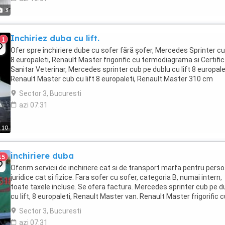
3
Inchiriez duba cu lift.
1
Ofer spre închiriere dube cu sofer fără șofer, Mercedes Sprinter cu 
8 europaleti, Renault Master frigorific cu termodiagrama si Certifi
Sanitar Veterinar, Mercedes sprinter cub pe dublu cu lift 8 europale
Renault Master cub cu lift 8 europaleti, Renault Master 310 cm
lungime, Iveco Daily cub, ...
Sector 3, Bucuresti
azi 07:31
10
inchiriere duba
15
Oferim servicii de inchiriere cat si de transport marfa pentru pers
juridice cat si fizice. Fara sofer cu sofer, categoria B, numai intern,
toate taxele incluse. Se ofera factura. Mercedes sprinter cub pe d
cu lift, 8 europaleti, Renault Master van. Renault Master frigorific c
priza, detinem ...
Sector 3, Bucuresti
azi 07:31