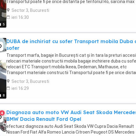
Transportul poate fi pe orice distanta pe teritoriul Ro, sarcina max
1300kg Transport sau închiriez ...
Sector 3, Bucuresti
ieri 16:30
5
DUBA de inchiriat cu sofer Transport mobila Duba 
sofer
Transport marfa, bagaje în București cat și în tara la preturi accesi
relocari materiale constructii mobila bagaje inchiriere duba cu sofe
relocari ETC Transport mobila Ikeea, Dedeman, Mathause, etc
Transport materiale constructii Transportul poate fi pe orice dist
pe teritoriul ...
Sector 3, Bucuresti
ieri 16:29
8
Diagnoza auto moto VW Audi Seat Skoda Mercede
4
BMW Dacia Renault Ford Opel
efectuez diagnoza auto Audi Seat Skoda VW Cupra Dacia Renault
Nissan Ford Fiat Alfa Romeo Lancia Citroen Peugeot DS Mercedes