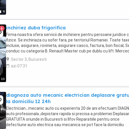
9
inchiriez duba frigorifica
6
Firma noastra ofera servicii de inchiriere pentru persoane juridice c
fizice. Se inchiriaza cu sofer fara, pe teritoriul Romaniei. Toate tax
incluse, asigurare, rovinieta, asigurare casco, factura, bon fiscal, S
conduc cu categoria B. Renault Master cub pe dublu cu lift. Merce
sprinter prelata. ...
Sector 3, Bucuresti
azi 07:31
10
diagnoza auto mecanic electrician deplasare gratu
la domiciliu 12 24h
Electrician , mecanic auto cu experienta 20 de ani efectuam DIA
auto profesionala ,depistare rapida si precisa a problemei Deplasa
GRATUITA oriunde in Bucuresti si Ilfov Reparatiile pentru orice
defectiune auto electrica sau mecanica se pot face la domiciliu