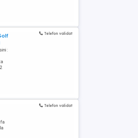
Telefon validat
Golf
c
ni :
ta
A2
Telefon validat
rfa
la