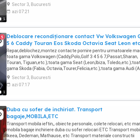
dumneavoastra . Pret fix 100 ron diagnoza ...
Sector 3, Bucuresti
azi 07:21
1
Deblocare recondiționare contact Vw Volkswagen 
5
5 6 Caddy Touran Eos Skoda Octavia Seat Leon et
Repar,deblochez,montez contacte pornire pentru urmatoarele masi
toata gama Volkswagen (Caddy,Polo,Golf 3 4 5 6 7,Passat,Sharan,
Touran, Tiguan,etc.);toata gama Seat (Leon,Ibiza, Toledo,etc.);toa
gama Skoda (Fabia, Octavia,Tourer,Felicia,etc.);toata gama Audi (
,A3, A4 ,A6,etc.);. Pretul este ...
Sector 3, Bucuresti
azi 07:17
1
Duba cu sofer de inchiriat. Transport
bagaje,MOBILA,ETC
Transport mobila ieftin,, obiecte personale, colete relocari, etc ma
mobila bagaje inchiriere duba cu sofer relocari ETC Transport mobi
Ikeea, Dedeman, Mathause, etc Transport materiale constructii