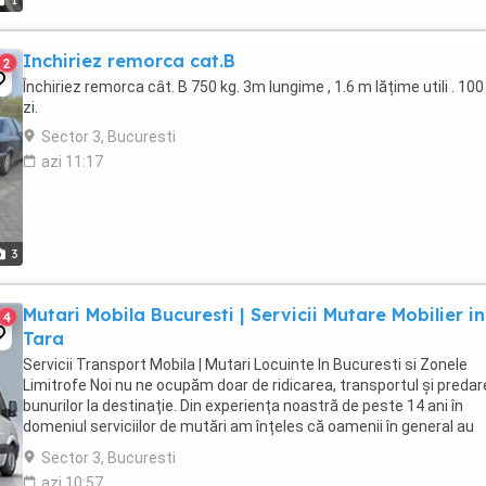
1
Inchiriez remorca cat.B
2
Închiriez remorca cât. B 750 kg. 3m lungime , 1.6 m lățime utili . 10
zi.
Sector 3, Bucuresti
azi 11:17
3
Mutari Mobila Bucuresti | Servicii Mutare Mobilier in
4
Tara
Servicii Transport Mobila | Mutari Locuinte In Bucuresti si Zonele
Limitrofe Noi nu ne ocupăm doar de ridicarea, transportul și preda
bunurilor la destinație. Din experiența noastră de peste 14 ani în
domeniul serviciilor de mutări am înțeles că oamenii în general au
nevoie ca bunurile lor să fie ...
Sector 3, Bucuresti
azi 10:57