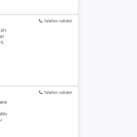
Telefon validat
lift
cat
ti,
Telefon validat
oane
ublu
u