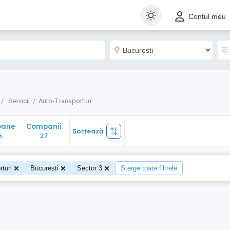
ane
Companii
Sortează
Contul meu
27
Servicii
Auto-Transporturi
oane
Companii
Sortează
6
27
turi
Bucuresti
Sector 3
Șterge toate filtrele