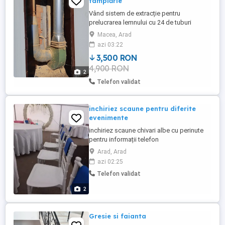
tâmplărie
Vând sistem de extracție pentru
prelucrarea lemnului cu 24 de tuburi
filtrante. Trifazat. Disponibil în Macea Jud
Macea, Arad
Arad. Demontarea și transportul sunt
azi 03:22
responsabilitatea cumpărătorului.
3,500 RON
4,900 RON
2
Telefon validat
inchiriez scaune pentru diferite
evenimente
inchiriez scaune chivari albe cu perinute
pentru informații telefon
Arad, Arad
azi 02:25
Telefon validat
2
Gresie si faianta