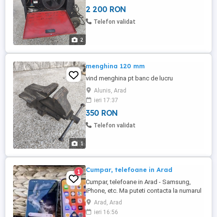
2 200 RON
Telefon validat
2
menghina 120 mm
vind menghina pt banc de lucru
Alunis, Arad
ieri 17:37
350 RON
Telefon validat
1
Cumpar, telefoane in Arad
1
Cumpar, telefoane in Arad - Samsung,
iPhone, etc. Ma puteti contacta la numarul
de telefon din anunt sau pe whatsapp.
Arad, Arad
ieri 16:56