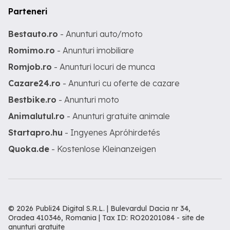
Parteneri
Bestauto.ro
- Anunturi auto/moto
Romimo.ro
- Anunturi imobiliare
Romjob.ro
- Anunturi locuri de munca
Cazare24.ro
- Anunturi cu oferte de cazare
Bestbike.ro
- Anunturi moto
Animalutul.ro
- Anunturi gratuite animale
Startapro.hu
- Ingyenes Apróhirdetés
Quoka.de
- Kostenlose Kleinanzeigen
© 2026 Publi24 Digital S.R.L. | Bulevardul Dacia nr 34,
Oradea 410346, Romania | Tax ID: RO20201084 -
site de
anunturi gratuite