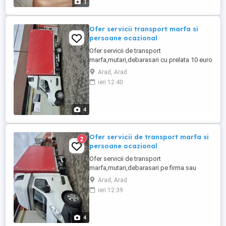
1
Ofer servicii transport marfa si
persoane ocazional
Ofer servicii de transport
marfa,mutari,debarasari cu prelata 10 euro
paleti 5mL.2 3ml.2.3mH. Ofer servicii de
Arad, Arad
cea mai buna calitate. Tel. Florin.. non
ieri 12:40
stop
4
Ofer servicii de transport marfa si
2
persoane ocazional
Ofer servicii de transport
marfa,mutari,debarasari pe firma sau
persoana fizica.. mai ofer si servicii de
Arad, Arad
transport persoane ocazional cu masina
ieri 12:39
mica... ofer servicii de cea mai buna
calitate.
4