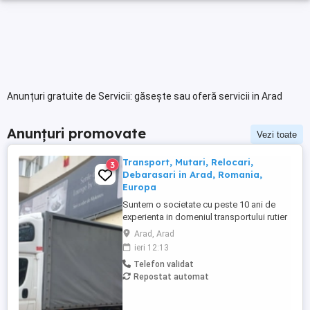
Anunțuri gratuite de Servicii: găsește sau oferă servicii in Arad
Anunțuri promovate
Vezi toate
Transport, Mutari, Relocari,
3
Debarasari in Arad, Romania,
Europa
Suntem o societate cu peste 10 ani de
experienta in domeniul transportului rutier
de marfuri. Oferim urmatoarele servicii: -
Arad, Arad
Mutari, relocari birouri, spatii comerciale,
ieri 12:13
case, apartamente, galerii de arta,
Telefon validat
antichitati - Servicii de manipulare -
Repostat automat
Transport marfa paletizata si nepaletizata
- Canapele, ...