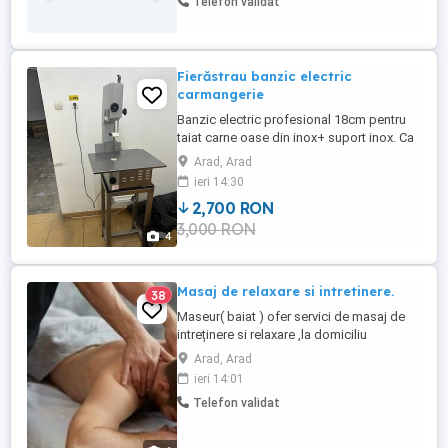
Telefon validat
Fierăstrau banzic electric
carmangerie
Banzic electric profesional 18cm pentru
taiat carne oase din inox+ suport inox. Ca
nou, folosit foarte putin in carmangerie.
Arad, Arad
Se poate vedea in Judetul Arad. Nu trimit
ieri 14:30
prin curierat.
2,700 RON
3,000 RON
4
Masaj de relaxare si intretinere.
38
Maseur( baiat ) ofer servici de masaj de
intreținere si relaxare ,la domiciliu
meu.Ambient placut,curat,primitor.Pentru
Arad, Arad
detalii la telefon sau whatsapp.
ieri 14:01
Telefon validat