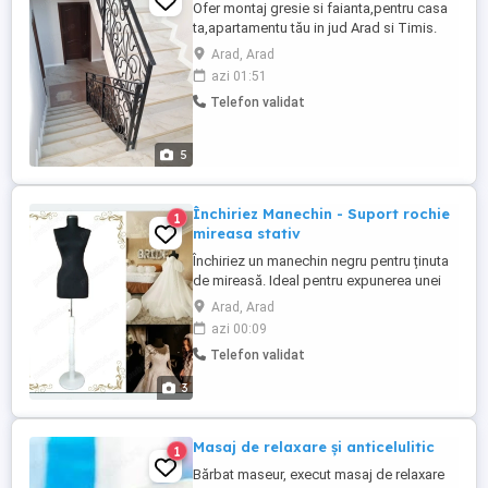
Ofer montaj gresie si faianta,pentru casa
ta,apartamentu tău in jud Arad si Timis.
Pentru mai multe detalii ne auzim la nr.de
Arad, Arad
telefon.
azi 01:51
Telefon validat
5
Închiriez Manechin - Suport rochie
1
mireasa stativ
Închiriez un manechin negru pentru ținuta
de mireasă. Ideal pentru expunerea unei
rochii de mireasă într-un mod elegant și
Arad, Arad
stilat. Perfect pentru prezentări în
azi 00:09
magazinele de nuntă sau pentru sesiuni
Telefon validat
foto de nuntă. 1 zi - 100 Lei 2 zile - 150 Lei
3 zile - 200 Lei De la 3 zile in sus putem
3
negocia preturile. Închiriez ...
Masaj de relaxare și anticelulitic
1
Bărbat maseur, execut masaj de relaxare