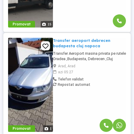
Promovat
15
Transfer aeroport debrecen
budapesta cluj napoca
Transfer Aeroport masina privata pe rutele
Oradea ,Budapesta, Debrecen ,Cluj
Napoca, Târgu Mureș, Arad, Timișoara,
Arad, Arad
Satu Mare, Sibiu,Brasov Tur sau Retur. Pret
azi 05:27
140euro toată masina . Rel. La Nr Tel.
Telefon validat
ZERO SAPTE PARTU DOI ZERO OPT
Repostat automat
PATRU PAT
Promovat
3