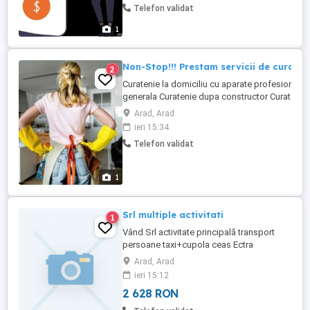
Telefon validat
actelor aditionale privind modificarile
survenite in executarea contractului
1
individual de Munca. Decizii de
suspendare ...
Non-Stop!!! Prestam servicii de curaten
2
Curatenie la domiciliu cu aparate profesionale:
generala Curatenie dupa constructor Curatenie 
întreținere apartamente și case Duplexuri Case
Arad, Arad
constructor Birouri clinici.etc Toate serviciile 
ieri 15:34
la domiciliul clientului cu produsele noastre Cu
Telefon validat
igienizare,saltele,mochete,covoare,canapele,fo
...
1
Srl multiple activitati
1
Vând Srl activitate principală transport
persoane taxi+cupola ceas Ectra
statie,pos fără datorii.
Arad, Arad
ieri 15:12
2 628 RON