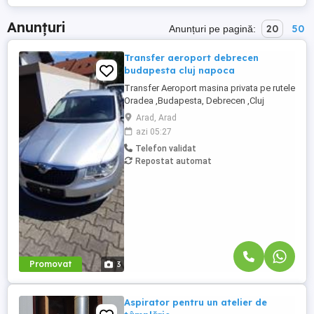
Anunțuri
20
50
Anunțuri pe pagină:
Transfer aeroport debrecen
budapesta cluj napoca
Transfer Aeroport masina privata pe rutele
Oradea ,Budapesta, Debrecen ,Cluj
Napoca, Târgu Mureș, Arad, Timișoara,
Arad, Arad
Satu Mare, Sibiu,Brasov Tur sau Retur. Pret
azi 05:27
140euro toată masina . Rel. La Nr Tel.
Telefon validat
ZERO SAPTE PARTU DOI ZERO OPT
Repostat automat
PATRU PAT
Promovat
3
Aspirator pentru un atelier de