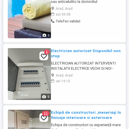
sau anticelulitic la domiciliul
dumneavoastră sau locația mea.
Arad, Arad
Ședințele de masaj pot fi personalizate in
azi 00:08
funcție de solicitările dumneavoastră. Fă-ți
Telefon validat
timp pentru trupul și sufletul tau pentru a-ți
reda încrederea în corpul și psihicul tau
printr-o ședința de masaj ...
1
Electrician autorizat Disponibil non
1
stop
ELECTRICIAN AUTORIZAT INTERVENTI
INSTALATII ELECTRICE VECHI SI NOI -
Montari și Inlocuiri Tablouri Electrice -
Arad, Arad
Circuite Electrice dedicate (masina de
ieri 19:15
spalat, centrala, aer conditionat, etc.) -
Montari, Inlocuiri Corpuri Iluminat, Prize,
întrerupătoare -Impamantari - Instalatii
5
Electrice de la A ...
Echipă de constructori ,meseriași în
11
finisaje interioare si exterioare
Echipa de constructori cu experiență mare