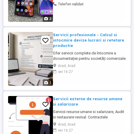
Telefon validat
2
Servicii profesionale - Calcul si
intocmire devize lucrari si retetare
productie
Ofer servicii complete de întocmire a
documentației pentru societăți comerciale
din diverse domenii de activitate. Servicii
Arad, Arad
oferite: Calcul si intocmire devize de
ieri 16:27
lucrări (construcții, instalații, amenajări
etc.) Întocmire rețetare și calcul cost de
1
producție pentru: brutării; patiserii;
cofetării; pizzerii; rotiserii; restaurante;
unități ...
Servicii externe de resurse umane
1
si salarizare
Servicii resurse umane si salarizare, Audit
si restaurare revisal. Contractele
individuale de munca Redactarea
Arad, Arad
contractelor de munca. Recomandari
ieri 16:27
privind clauzele contractuale. Intocmirea