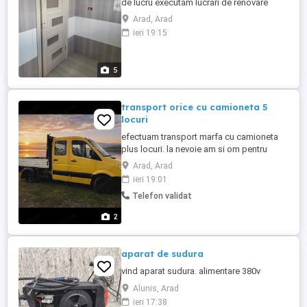
de lucru executăm lucrari de renovare
,instalati electrice sanitare finisari
Arad, Arad
interioare
ieri 19:15
exterioare:tencuieli,glet,tinci,lavabil,tapete
decorative,placări de gresie,faianta,tavane
rigips si pereți despărțitori rigips șape
5
beton si autonivelante,montaj parchet ...
transport orice cu camioneta 5
locuri
efectuam transport marfa cu camioneta
plus locuri. la nevoie am si om pentru
ajutor , canapele. coltare , dedeman , brico
Arad, Arad
, etc
ieri 19:01
Telefon validat
2
aparat de sudura
vind aparat sudura. alimentare 380v
Alunis, Arad
ieri 17:38