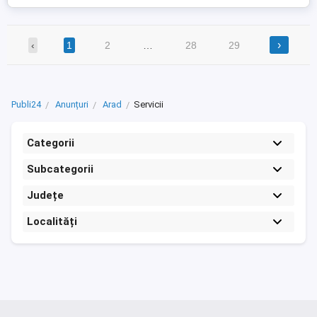
›
‹
1
2
…
28
29
Publi24
Anunțuri
Arad
Servicii
Categorii
Subcategorii
Județe
Localități