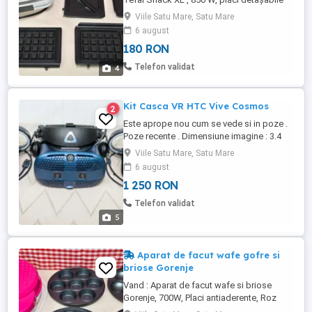
pentru sandwich-uri si gofre, înveliş
Viile Satu Mare, Satu Mare
antiaderent, alb-gri inchis. Poze recente
6 august
2025. Am mai multe aparate pentru
180 RON
bucatarie. ( Intrebati pentru detalii. ) Plăci
detaşabile XL pentru Sandwich-uri
Telefon validat
4
gustoase şi Gofre delicioase Perfect ...
Kit Casca VR HTC Vive Cosmos
2
Este aprope nou cum se vede si in poze .
Poze recente . Dimensiune imagine : 3.4
inch Rezolutie imagine (px) : 2880 x 1700
Viile Satu Mare, Satu Mare
Rata de refresh : 90 Hz Camp de
6 august
vizualizare : 110 Senzori : Giroscop IPD
1 250 RON
Continut pachet : 1 x cablu USB 2 x
Controller ...
Telefon validat
5
Aparat de facut wafe gofre si
briose Gorenje
Vand : Aparat de facut wafe si briose
Gorenje, 700W, Placi antiaderente, Roz
Poze recente 2025. Am mai multe aparate