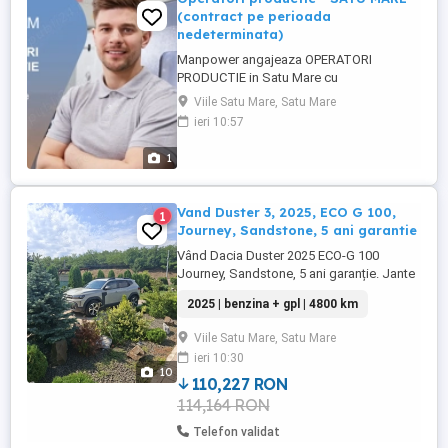
(contract pe perioada
nedeterminata)
Manpower angajeaza OPERATORI
PRODUCTIE in Satu Mare cu
disponibilitate la 3 schimburi. Angajare
Viile Satu Mare, Satu Mare
imediata! BENEFICII: - salariul 4800 lei brut;
ieri 10:57
- tichete de masa 45 de lei; - bonus de
productie; - prima de Paste 300 RON net; -
1
prima de 1 Iunie 150 RON net; - prima de
Craciun 300 RON net; - vouchere ...
Vand Duster 3, 2025, ECO G 100,
1
Journey, Sandstone, 5 ani garantie
Vând Dacia Duster 2025 ECO-G 100
Journey, Sandstone, 5 ani garanție. Jante
aliaj 18" Cruise Control Frânare de urgență
2025 | benzina + gpl | 4800 km
automată cu detectare a pietonilor și
cicliștilor Asistare la franarea de urgenta
Viile Satu Mare, Satu Mare
Sistem de monitorizare a atenției șoferului
ieri 10:30
Sistem de prindere ISOFIX pentru locurile
10
laterale spate Asistenta ...
110,227 RON
114,164 RON
Telefon validat