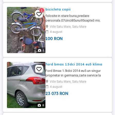
bicicleta copii
1
folosite in stare buna,predare
personala.07cinci85unu95sapte3 ms.
Viile Satu Mare, Satu Mare
4 august
100 RON
1
ford bmax 1.5dci 2014 eu5 klima
Ford Bmax 1.5tdci 2014 eu5 un singur
proprietar in germania,carte service la
zi,stare f buna,consum si taxe mici.curat
Viile Satu Mare, Satu Mare
spatios elegant.
4 august
23 073 RON
8