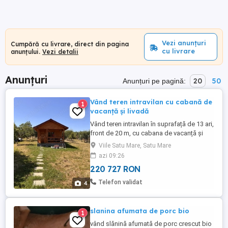
Vezi anunțuri
Cumpără cu livrare, direct din pagina
cu livrare
anunțului.
Vezi detalii
Anunțuri
20
50
Anunțuri pe pagină:
Vând teren intravilan cu cabană de
1
vacanță și livadă
Vând teren intravilan în suprafață de 13 ari,
front de 20 m, cu cabana de vacanță și
livada de pomi fructiferi pe rod. Curent și
Viile Satu Mare, Satu Mare
apa introduse, gaz- ul și canalizarea, la
azi 09:26
poarta. Strada asfaltata, liniștită. Preț
220 727 RON
negociabil.
Telefon validat
4
slanina afumata de porc bio
1
vând slănină afumată de porc crescut bio