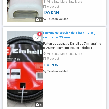
de 9W + 4 neoane de 9W noua de rezerva.
Viile Satu Mare, Satu Mare
+ cadouri ce se vede in poze . Utilizata de
6 august
cateva ori, dar in stare foarte buna e ca
120 RON
nou cum se vede si in poze. ( Poze
recente 2025 ) . Lampa are suportul
Telefon validat
5
(tavita) detasabil(a) ...
Furtun de aspiratie Einhell 7 m ,
1
diametru 25 mm
Furtun de aspirație Einhell de 7 m lungime
și 25 mm diametru, nou și nefolosit.
Accesoriu util pentru diverse aplicații de
Viile Satu Mare, Satu Mare
aspirare și vidare. Pret : 110 Ron Buc Poze
5 august
recente . Furtun de aspiratie foarte stabil
110 RON
cu un diametru de 25 mm Lungime: 7 m
Conexiune 42 mm (1 1 4 inch) IT Inclusiv
Telefon validat
piesa adaptoare ...
5