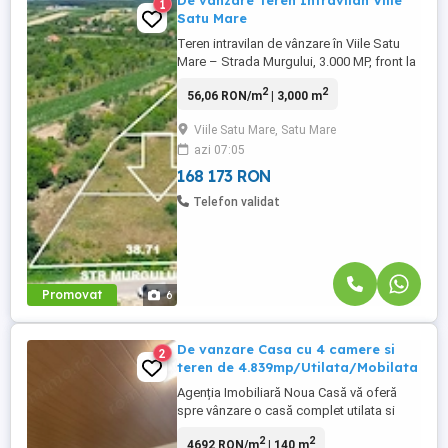
De vanzare Teren Intravilan Viile
1
Satu Mare
Teren intravilan de vânzare în Viile Satu
Mare – Strada Murgului, 3.000 MP, front la
asfalt 38,71M Agenția Imobiliară Noua
2
2
56,06 RON/m
| 3,000 m
Casă vă propune spre vânzare un teren
intravilan situat în Viile Satu Mare, pe
Viile Satu Mare, Satu Mare
Strada Murgului, într-o zonă liniștită, cu
azi 07:05
acces direct din drum asfaltat. Terenul are
o suprafață ...
168 173 RON
Telefon validat
Promovat
6
De vanzare Casa cu 4 camere si
2
teren de 4.839mp/Utilata/Mobilata
Agenția Imobiliară Noua Casă vă oferă
spre vânzare o casă complet utilata si
mobilata situată în localitatea Viile Satu
2
2
4692 RON/m
| 140 m
Mare, amplasată pe un teren generos în