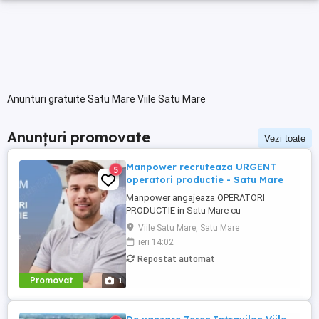
Anunturi gratuite Satu Mare Viile Satu Mare
Anunțuri promovate
Vezi toate
Manpower recruteaza URGENT
5
operatori productie - Satu Mare
Manpower angajeaza OPERATORI
PRODUCTIE in Satu Mare cu
disponibilitate la 3 schimburi.
Viile Satu Mare, Satu Mare
Responsabilitati principale: - asamblarea
ieri 14:02
componentelor electrice si electronice
Repostat automat
conform instructiunilor de lucru; -
manipularea si verificarea pieselor inainte
Promovat
1
si dupa procesul de productie; - operarea
echipamentelor ...