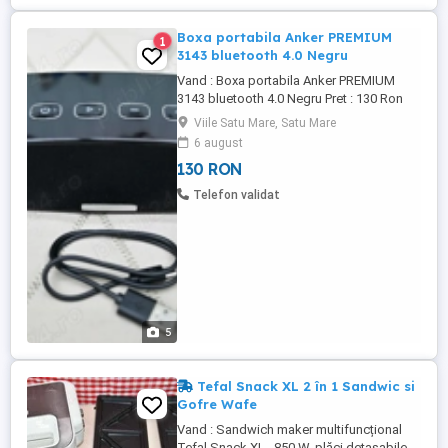
Boxa portabila Anker PREMIUM
1
3143 bluetooth 4.0 Negru
Vand : Boxa portabila Anker PREMIUM
3143 bluetooth 4.0 Negru Pret : 130 Ron
Poze recente Boxa portabila Anker
Viile Satu Mare, Satu Mare
Bluetooth reda sunetul cu o claritate
6 august
extrema prin difuzoare duale de 10W
130 RON
fiecare, sunetele inalte si joase fiind
extrem de bine subliniate. Tehnologia
Telefon validat
MaxxBass si subwoofer-ele duale pasive
...
5
Tefal Snack XL 2 în 1 Sandwic si
Gofre Wafe
Vand : Sandwich maker multifuncțional
Tefal Snack XL , 850 W, plăci detaşabile