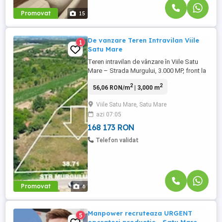
Promovat
15
De vanzare Teren Intravilan Viile
1
Satu Mare
Teren intravilan de vânzare în Viile Satu
Mare – Strada Murgului, 3.000 MP, front la
asfalt 38,71M Agenția Imobiliară Noua
2
2
56,06 RON/m
| 3,000 m
Casă vă propune spre vânzare un teren
intravilan situat în Viile Satu Mare, pe
Viile Satu Mare, Satu Mare
Strada Murgului, într-o zonă liniștită, cu
azi 07:05
acces direct din drum asfaltat. Terenul are
o suprafață ...
168 173 RON
Telefon validat
Promovat
6
Manpower recruteaza URGENT
5