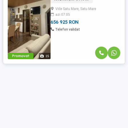
suprafață de 4.839 mp Locuința are o
Viile Satu Mare, Satu Mare
suprafață utilă de 140 mp și este
azi 07:05
compartimentată în hol, living, 3
dormitoare, 2 bucătării, baie și terasă. ...
656 925 RON
Telefon validat
Promovat
15