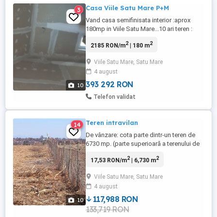
Casa Viile Satu Mare P+M
3
Vand casa semifinisata interior :aprox
180mp in Viile Satu Mare...10 ari teren :
2
2
2185 RON/m
| 180 m
Viile Satu Mare, Satu Mare
4 august
393 292 RON
10
Telefon validat
Teren intravilan
14
De vânzare: cota parte dintr-un teren de
6730 mp. (parte superioară a terenului de
pe str. Lipa nr 1-3.) Cu un pret de 350 euro
2
2
17,53 RON/m
| 6,730 m
pe ar. Este un teren intravilan in comuna
Viile Satu Mare, cu front total de 26.6 m.,
Viile Satu Mare, Satu Mare
pe strada Magos Arpad. Dealul Lipa mare
4 august
Sau 6730 mp. cu 22.500 euro. ( 350 euro
pe a ...
117,988 RON
10
133,719 RON