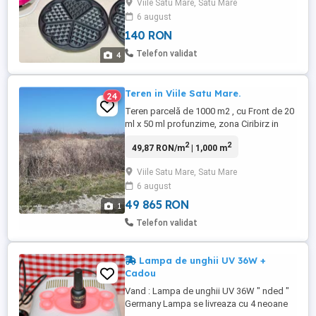
Viile Satu Mare, Satu Mare
pentru bucatarie. ( Intrebati pentru detalii. )
6 august
Acest aparat are un design modern si
140 RON
elegant. Aparatul de facut waffe si briose
GORENJE este un dispozitiv deosebit
Telefon validat
4
practic. Ideal pentru ...
Teren in Viile Satu Mare.
24
Teren parcelă de 1000 m2 , cu Front de 20
ml x 50 ml profunzime, zona Ciribirz in
Viile Satu Mare. Preț 9500 euro, parcelă.
2
2
49,87 RON/m
| 1,000 m
Posibilitate de cumpărare și 2 parcelele
sau 3.... Preț ușor negociabil. Zonă în
Viile Satu Mare, Satu Mare
pantă ușoară aproape de pădure de
6 august
salcâm , priveliște superbă ,calm și cu
mare potențial. Drum ...
49 865 RON
1
Telefon validat
Lampa de unghii UV 36W +
Cadou
Vand : Lampa de unghii UV 36W " nded "
Germany Lampa se livreaza cu 4 neoane