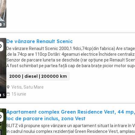
3
De vânzare Renault Scenic
De vânzare Renault Scenic 2000,1.9dci,74cp(din fabrica) Are stag
,de la 74cp are 110cp Dotări: 4geamuri electrice Închidere centrali
Senzor de parcare luneta se deschide (rar opțiune pe Renault Scen
A fost schimbat pe partea față cap de bara brațe picior motor sup
cutie telescop planetare ...
2000 | diesel | 200000 km
Vetis, Satu Mare
15 iunie
5
Apartament complex Green Residence Vest, 44 mp
loc de parcare inclus, zona Vest
BLITZ vă propune spre vânzare un apartament situat la intrare în V
în cadrul noului complex rezidențial Green Residence Vest, amplas