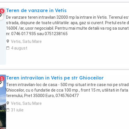
Teren de vanzare in Vetis
5
De vanzare teren intravilan 32000 mp la intrare in Vetis. Terenul es
strada, dispune de toate utilitatile: apa, gaz si curent. Pretul este 
1600€ /ar, usor negociabil. Pentru mai multe detalii va rog sa sunati
nr. 0746 017 935 sau 0751238165
Vetis, Satu Mare
4 august
Teren intravilan in Vetis pe str Ghioceilor
1
Teren intravilan-loc de casa - 500 mp situat intre case noi pe stra
Ghioceilor, cu o fundatie de cca 100 mp , front 15 m, utilitati in fata
terenului, Pret 35000 Euro, 0745760477
Vetis, Satu Mare
31 iulie