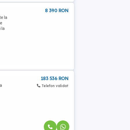
8 390 RON
te la
de
 la
183 536 RON
da
Telefon validat