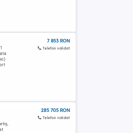
7 853 RON
e1
Telefon validat
zata
ic)
ort
,
285 705 RON
Telefon validat
etiș,
at