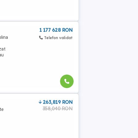
1 177 628 RON
plina
Telefon validat
zat
au
263,819 RON
358,040 RON
te