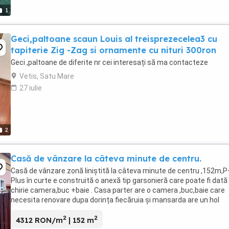
1
Geci,paltoane scaun Louis al treisprezecelea3 cu
tapiterie Zig -Zag si ornamente cu nituri 300ron
Geci ,paltoane de diferite nr cei interesați să ma contacteze
Vetis, Satu Mare
27 iulie
2
Casă de vânzare la câteva minute de centru.
Casă de vânzare zonă liniștită la câteva minute de centru ,152m,
Plus în curte e construită o anexă tip garsonieră care poate fi dată 
chirie camera,buc +baie . Casa parter are o camera ,buc,baie care
necesita renovare dupa dorința fiecăruia și mansarda are un hol
,camera și dressing care necesită ...
2
2
4312 RON/m
| 152 m