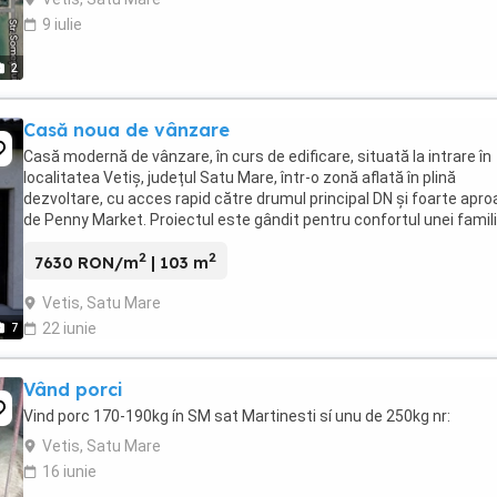
9 iulie
2
Casă noua de vânzare
Casă modernă de vânzare, în curs de edificare, situată la intrare în
localitatea Vetiș, județul Satu Mare, într-o zonă aflată în plină
dezvoltare, cu acces rapid către drumul principal DN și foarte apr
de Penny Market. Proiectul este gândit pentru confortul unei familii
oferă o compartimentare ...
2
2
7630 RON/m
| 103 m
Vetis, Satu Mare
7
22 iunie
Vând porci
Vind porc 170-190kg ín SM sat Martinesti sí unu de 250kg nr:
Vetis, Satu Mare
16 iunie