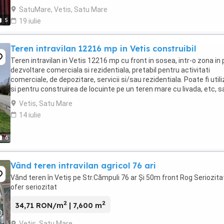
SatuMare, Vetis, Satu Mare
5
19 iulie
Teren intravilan 12216 mp in Vetis construibil
Teren intravilan in Vetis 12216 mp cu front in sosea, intr-o zona in 
dezvoltare comerciala si rezidentiala, pretabil pentru activitati
comerciale, de depozitare, servicii si/sau rezidentiala. Poate fi utili
si pentru construirea de locuinte pe un teren mare cu livada, etc, s
poate fi lotizat ...
Vetis, Satu Mare
14 iulie
6
Vând teren intravilan agricol 76 ari
Vănd teren în Vetiș pe Str.Cămpuli 76 ar Și 50m front Rog Seriozita
ofer seriozitat
2
2
34,71 RON/m
| 7,600 m
Vetis, Satu Mare