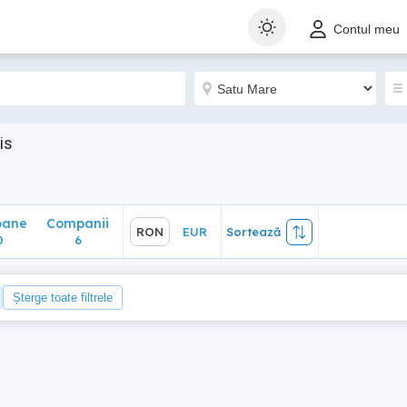
ane
Companii
RON
EUR
Sortează
Contul meu
6
is
oane
Companii
RON
EUR
Sortează
0
6
Șterge toate filtrele