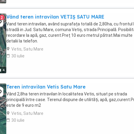
12
Vând teren intravilan VETIȘ SATU MARE
2
Vand teren intravilan, având suprafața totală de 2,80ha, cu frontul 
stradă in Jud. Satu Mare, comuna Vetiș, strada Principală. Posibili
recordare la apă, gaz, curent.Preț 10 euro metrul pătrat.Mai multe
detalii la telefon.
Vetis, Satu Mare
30 iulie
4
Teren intravilan Vetis Satu Mare
Vând 2,8ha teren intravilan în localitatea Vetis, situat pe strada
principală între case. Terenul dispune de utilități, apă, gaz,curent.P
este de 9 euro m2
Vetis, Satu Mare
30 iulie