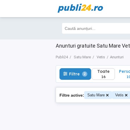
publi
24
.ro
Toate
Perso
Filtre
2
16
10
Anunturi gratuite Satu Mare Vet
Publi24
Satu Mare
Vetis
Anunturi
Toate
Pers
Filtre
2
16
1
Filtre active:
Satu Mare
Vetis