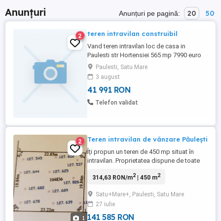
Anunțuri
20
50
Anunțuri pe pagină:
teren intravilan construibil
2
Vand teren intravilan loc de casa in
Paulesti str Hortensiei 565 mp 7990 euro
ar
Paulesti, Satu Mare
3 august
41 991 RON
Telefon validat
Teren intravilan de vânzare Păulești
2
Îți propun un teren de 450 mp situat în
intravilan. Proprietatea dispune de toate
utilitățile necesare: electricitate, apă, gaz
2
2
314,63 RON/m
| 450 m
și instalație de tratare a apei. Este o
oportunitate bună pentru construcția unei
Satu+Mare+, Paulesti, Satu Mare
case sau a unei investiții. Terenul se află
27 iulie
într-o zonă liniștită, aproape de: Școala
Păulești ...
141 585 RON
1