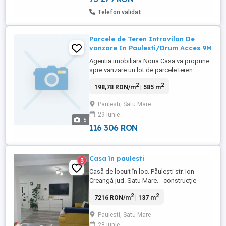
Telefon validat
Parcele de Teren Intravilan De
vanzare In Paulesti/Drum Acces 9M
Agentia imobiliara Noua Casa va propune
spre vanzare un lot de parcele teren
intravilan situate in Paulesti intr-o zona in
2
2
198,78 RON/m
| 585 m
plina dezvoltare in apropiere de strada
Kasia,drumul spre Amati Parcelele au o
Paulesti, Satu Mare
suprafata de 585 MP cu un front stradal
29 iunie
de 20M Terenul este ideal pentru
5
construirea unei locuințe. Utilitatile ...
116 306 RON
Casa în paulesti
3
Casă de locuit în loc. Păulești str. Ion
Creangă jud. Satu Mare. - construcție
2021, - utilități apă, gaz, curent, canalizare,
2
2
7216 RON/m
| 137 m
iluminat public, - deschidere 18 m -
suprafața 155mp locuibil 137, - casa
Paulesti, Satu Mare
dispune de 2 dormitoare 1 dresing mare
28 iunie
cu posibilitate de transformare în