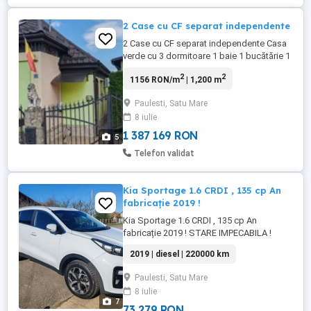
2 Case cu CF separat independente
2 Case cu CF separat independente Casa
verde cu 3 dormitoare 1 baie 1 bucătărie 1
hol 1 living 1 beci 1 terasă 1 cămară 173
2
2
1156 RON/m
| 1,200 m
mp construit 150 desfășurat 7 ari teren
Curte amenajată cu beton amprentat Apă
Paulesti, Satu Mare
Canalizare Termopane Curent + panouri
8 iulie
solare Centrală murală pe gaz
Supraveghere video Se vinde ...
1 387 169 RON
5
Telefon validat
Kia Sportage 1.6 CRDI , 135 cp An
fabricație 2019 !
Kia Sportage 1.6 CRDI , 135 cp An
fabricație 2019 ! STARE IMPECABILA !
Prima inmatriculare 19.02.2019 Km: 220000
2019 | diesel | 220000 km
absoluți reali se poate verifica Carvertical !
Fără daune !!! Schimbată distribuția la
Paulesti, Satu Mare
210.000 km ! Ulei motor, filtre, ulei cutie
8 iulie
viteze toate schimbările sunt pe factură !
7
Echipare: Cutie ...
73 279 RON