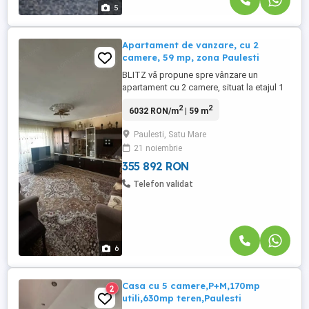
5
Apartament de vanzare, cu 2
camere, 59 mp, zona Paulesti
BLITZ vă propune spre vânzare un
apartament cu 2 camere, situat la etajul 1
al unui imobil amplasat într-o zonă liniștită
2
2
6032 RON/m
| 59 m
și bine conectată. Locuința dispune de o
suprafață utilă de 59 mp,
Paulesti, Satu Mare
compartimentată practic, și beneficiază
21 noiembrie
de un balcon generos, perfect pentru
momentele de relaxare. Un mare avantaj ...
355 892 RON
Telefon validat
6
Casa cu 5 camere,P+M,170mp
2
utili,630mp teren,Paulesti