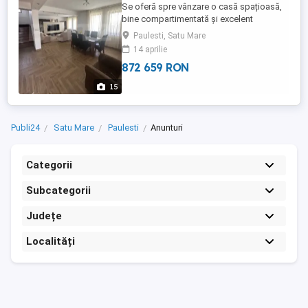
Se oferă spre vânzare o casă spațioasă,
bine compartimentată și excelent
întreținută, situată într-o zonă liniștită din
Paulesti, Satu Mare
Păulești, ideală pentru o familie care caută
14 aprilie
confort, funcționalitate și un stil de viață
872 659 RON
echilibrat, într-un cadru relaxant, aproape
de oraș, dar departe de agitația acestuia.
15
Imobilul ...
Publi24
Satu Mare
Paulesti
Anunturi
Categorii
Subcategorii
Județe
Localități