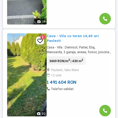
19
Casa - Vila cu teren 14,45 ari
2
Paulesti
Casa - Vila : Demisol, Parter, Etaj,
Mansarda, 3 garaje, anexe, foisor, piscina ,
barbeque, sala de sport, spalatorie.
2
2
3469 RON/m
| 430 m
Suprafata totala construita 540 mp,
suprafata teren 1445 mp, Sistem de
Paulesti, Satu Mare
irigare spatiu verde, Sistem de alarma si
12 iulie
de supraveghere video, Panouri
fotovoltaice si Panouri solare,
1 491 604 RON
microcentrala, ...
Telefon validat
20