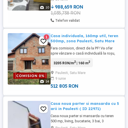
cameră,living, bucătărie - ...
988,659 RON
10
1,035,738 RON
Telefon validat
Casa individuala, 160mp util, teren
1
500mp, zona Paulesti, Satu Mare
Fara comision, direct de la PF! Va ofer
spre vânzare o casă individuală la roșu,
situată într-o zonă liniștită din Păulești,
2
2
3205 RON/m
| 160 m
județul Satu Mare. Proprietatea este
edificată pe un teren de 500 mp, având o
Paulesti, Satu Mare
suprafață utilă de 160 mp și o suprafață
9 iunie
construită totală de 242 mp. Casa este
14
intăbulată și dispune ...
512 805 RON
Casa noua parter si mansarda cu 5
arii in Paulesti ( ID 22971)
Casa noua parter si mansarda cu teren
500 mp, living, bucatarie, 3 bai, 3
dressinguri, incalzire in pardoseala, toate