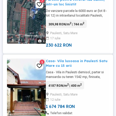
7
intr-un loc linistit
De vanzare parcele la 6000 euro ar (lot 8 -
lot 12) in intravilanul localitatii Paulesti,
intr-o zona rezidentiala in plina dezvoltare.
2
2
309,98 RON/m
| 744 m
Fiecare parcela are in medie 7,44 ari, cu
front stradal de cca 18 m. Accesul la
Paulesti, Satu Mare
fiecare lot se face de pe drumul situat in
17 iulie
partea stanga a ariei de parcele, str. C-tin
2
...
230 622 RON
Casa- Vila luxoasa in Paulesti Satu
1
Mare cu 15 arii
Casa - Vila in Paulesti demisol, parter si
mansarda cu teren 1542 mp, finisata,
mobilata, utilata, semineu pe lemne,
2
2
4187 RON/m
| 400 m
microcentrala pe gaz, 3 bai, living,
bucatarie, loc de luat masa, 4 dormitoare,
Paulesti, Satu Mare
sala pentru relaxare, jacuzzi, etc, Pret
12 iulie
320000 Euro, Tel 0745760477Precizati ca
ati vazut oferta cu ID-ul: ...
1 674 784 RON
Telefon validat