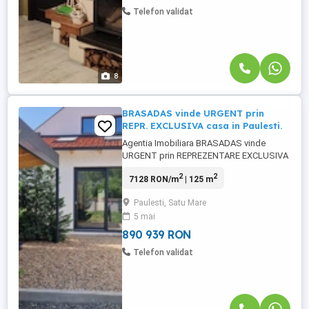
Telefon validat
8
BRASADAS vinde URGENT prin
REPR. EXCLUSIVA casa in Paulesti.
Agentia Imobiliara BRASADAS vinde
URGENT prin REPREZENTARE EXCLUSIVA
casa NOUA in PAULESTI Str. PETRACHE
2
2
7128 RON/m
| 125 m
POENARU Nr. 90/B. Casa este de tip
PARTER și MANSARDA și are o amprenta
Paulesti, Satu Mare
la sol de 85 mp. și suprafață utilă de 125
5 mai
mp. Terenul aferent este de 470 mp. Se
vinde si casa alaturata la Nr. 90/A
890 939 RON
nefinalizata ...
Telefon validat