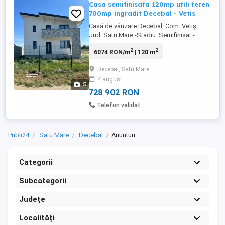
Casa semifinisata 120mp utili teren
700mp ingradit Decebal - Vetis
Casă de vânzare Decebal, Com. Vetiș,
Jud. Satu Mare -Stadiu: Semifinisat -
Suprafață utilă: 120 mp -Suprafață
2
2
6074 RON/m
| 120 m
construită: 193.19 mp -Suprafață teren:
695 mp -Front stradal: 16 m (față), 18.7 m
Decebal, Satu Mare
(spate) - 3 dormitoare + bucătărie + living
4 august
+ camera tehnică + două balcoane +
5
terasă spate ## ...
728 902 RON
Telefon validat
Publi24
Satu Mare
Decebal
Anunturi
Categorii
Subcategorii
Județe
Localități