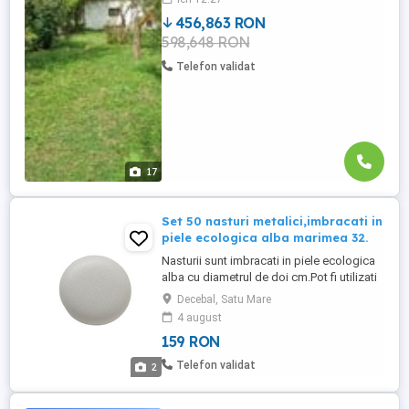
curent la strada, pod de coborare la
456,863 RON
ambele parcele, partial imprejmuit cu
598,648 RON
gard, poarta de acces. Put forat la 35 m
adancime, pomi ...
Telefon validat
17
Set 50 nasturi metalici,imbracati in
piele ecologica alba marimea 32.
Nasturii sunt imbracati in piele ecologica
alba cu diametrul de doi cm.Pot fi utilizati
atat pentru tapiterie cat si pentru anumite
Decebal, Satu Mare
piese vestimentare.
4 august
159 RON
Telefon validat
2