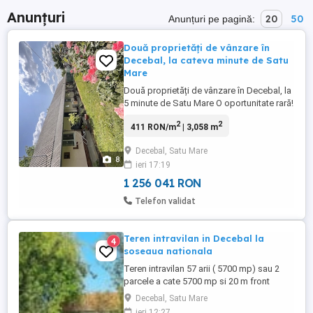
Anunțuri
20
50
Anunțuri pe pagină:
Două proprietăți de vânzare în
Decebal, la cateva minute de Satu
Mare
Două proprietăți de vânzare în Decebal, la
5 minute de Satu Mare O oportunitate rară!
Se vând două case independente, fiecare
2
2
411 RON/m
| 3,058 m
cu carte funciară și număr administrativ
propriu fiecare amplasată pe un teren
Decebal, Satu Mare
generos de 3.058 mp. * Pot fi cumpărate
8
ieri 17:19
împreună sau separat. * Toate utilitățile
(gaz, apă, curent). * ...
1 256 041 RON
Telefon validat
Teren intravilan in Decebal la
4
soseaua nationala
Teren intravilan 57 arii ( 5700 mp) sau 2
parcele a cate 5700 mp si 20 m front
fiecare, in total 11400 mp in Decebal, , cu
Decebal, Satu Mare
front de 40 m in soseaua nationala, apa si
ieri 12:27