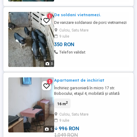
De soldani vietnamezi.
1
De vanzare soldanasi de porc vietnamezi
Culciu, Satu Mare
9 iulie
350 RON
Telefon validat
3
Apartament de inchiriat
1
Închiriez garsonieră în micro 17 str.
Bobocului, etajul 4, mobilată și utilată
complet. Chirie: 190 euro plus o lună de
2
16 m
garanție. Pe termen lung Nu accept
animale de companie nu raspund la mesaj
Culciu, Satu Mare
Sunati pe Nr. Tel. .
9 iulie
996 RON
5
1,049 RON