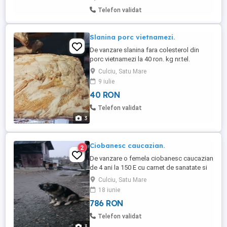
Telefon validat
Slanina porc vietnamezi.
De vanzare slanina fara colesterol din
porc vietnamezi la 40 ron. kg nr.tel.
Culciu, Satu Mare
9 iulie
40 RON
Telefon validat
3
Ciobanesc caucazian.
2
De vanzare o femela ciobanesc caucazian
de 4 ani la 150 E cu carnet de sanatate si
cu vaccinuri lazi
Culciu, Satu Mare
18 iunie
786 RON
Telefon validat
3