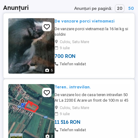
Anunțuri
20
50
Anunțuri pe pagină:
De vanzare porci vietnamezi
De vanzare porci vietnamezi la 16 lei kg si
soldni
Culciu, Satu Mare
9 iulie
700 RON
Telefon validat
5
Teren.. intravilan.
De vanzare loc de casa teren intravilan 50
Ar La 2200 E Ar.are un front de 100 m si 45
mlatimea se poate parcel dupa dorinta
Culciu, Satu Mare
clientului in culciu mic la drumul principal
9 iulie
apa,gaz,canalizare, curent. Tel.
11 516 RON
Telefon validat
2