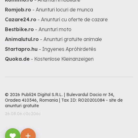
Romjob.ro
- Anunturi locuri de munca
Cazare24.ro
- Anunturi cu oferte de cazare
Bestbike.ro
- Anunturi moto
Animalutul.ro
- Anunturi gratuite animale
Startapro.hu
- Ingyenes Apróhirdetés
Quoka.de
- Kostenlose Kleinanzeigen
© 2026 Publi24 Digital S.R.L. | Bulevardul Dacia nr 34,
Oradea 410346, Romania | Tax ID: RO20201084 -
site de
anunturi gratuite
26.08.06.c0c206c