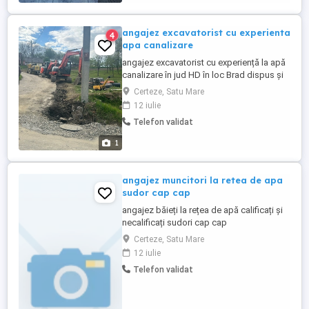
angajez excavatorist cu experienta
4
apa canalizare
angajez excavatorist cu experiență la apă
canalizare în jud HD în loc Brad dispus și
deplasări ofer cazare
Certeze, Satu Mare
12 iulie
Telefon validat
1
angajez muncitori la retea de apa
sudor cap cap
angajez băieți la rețea de apă calificați și
necalificați sudori cap cap
Certeze, Satu Mare
12 iulie
Telefon validat