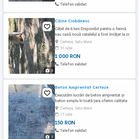
Telefon validat
Câine Ciobănesc
Cățel de 6 luni Disponibil pentru o fermă
sau casă nouă catelelul a fost învățat la oi
de când a fost mic dețin 7 buc toți sunt
Certeze, Satu Mare
Ciobănești românești
31 iulie
1 000 RON
Telefon validat
5
Beton Amprentat Certeze
Executăm lucrări de beton amprentat și
beton simplu în toată țara oferim calitate
și preț bun suntem o echipa cu experiență
Certeze, Satu Mare
și serioasă vă punem la dispoziție o gamă
17 iulie
largă de modele pentru amprenta
150 RON
betonului Pentru mai multe informații
contactați-ne telefonic
Telefon validat
5