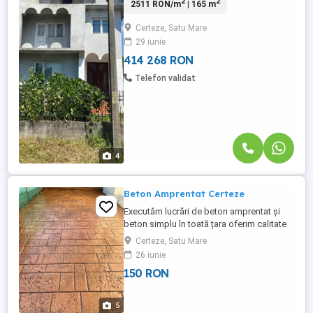
2
2
2511 RON/m
| 165 m
Certeze, chiar pe strada principală – o
zonă ușor accesibilă, ideală pentru locuire
Certeze, Satu Mare
permanentă sau investiție. Detalii
29 iunie
esențiale: Localitate: Certeze, județul Satu
Mare Caracteristici construcție: An ...
414 268 RON
Telefon validat
4
Beton Amprentat Certeze
Executăm lucrări de beton amprentat și
beton simplu în toată țara oferim calitate
și preț bun suntem o echipa cu experiență
Certeze, Satu Mare
și serioasă vă punem la dispoziție o gamă
26 iunie
largă de modele pentru amprenta
150 RON
betonului Pentru mai multe informații
contactați-ne telefonic
5