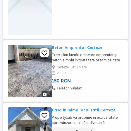
Beton Amprentat Certeze
Executăm lucrări de beton amprentat și
beton simplu în toată țara oferim calitate
și preț bun suntem o echipa cu experiență
Certeze, Satu Mare
și serioasă vă punem la dispoziție o gamă
2 iulie
largă de modele pentru amprenta
150 RON
betonului Pentru mai multe informații
contactați-ne telefonic
Telefon validat
5
Casa in inima localitatii Certeze
PropertyLab vă propune în exclusivitate
spre vânzare o casă individuală
spațioasă, situată în inima localității