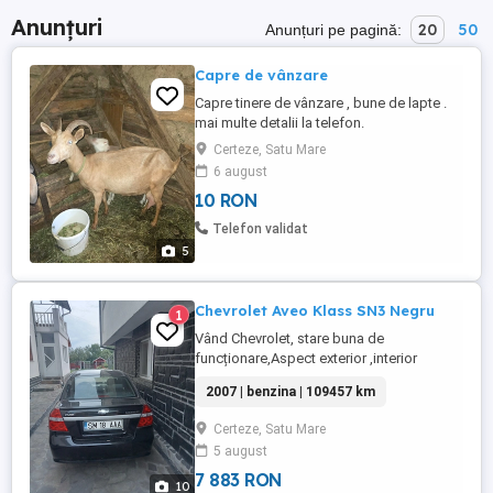
Anunțuri
20
50
Anunțuri pe pagină:
Capre de vânzare
Capre tinere de vânzare , bune de lapte .
mai multe detalii la telefon.
Certeze, Satu Mare
6 august
10 RON
Telefon validat
5
Chevrolet Aveo Klass SN3 Negru
1
Vând Chevrolet, stare buna de
funcționare,Aspect exterior ,interior
întreținut, fara robleme tehnice, Prima
2007 | benzina | 109457 km
înmatriculare 14.03.2007, Motor 1.4
benzina, 1340cm3, Foarte puțin rulata,
Certeze, Satu Mare
Km.109457. Cutie manuala. Vindem
5 august
mașina pentru că am îmbătrânit și nu ne
permite sănătatea să o conducem.
7 883 RON
10