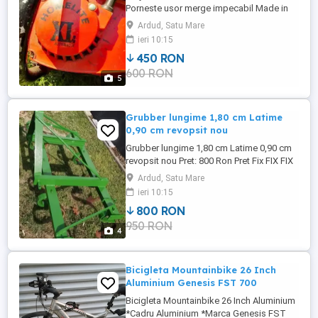
Porneste usor merge impecabil Made in
Canada Pret 450 Fix
Ardud, Satu Mare
ieri 10:15
450 RON
600 RON
5
Grubber lungime 1,80 cm Latime
0,90 cm revopsit nou
Grubber lungime 1,80 cm Latime 0,90 cm
revopsit nou Pret: 800 Ron Pret Fix FIX FIX
Ardud, Satu Mare
ieri 10:15
800 RON
950 RON
4
Bicigleta Mountainbike 26 Inch
Aluminium Genesis FST 700
Bicigleta Mountainbike 26 Inch Aluminium
*Cadru Aluminium *Marca Genesis FST