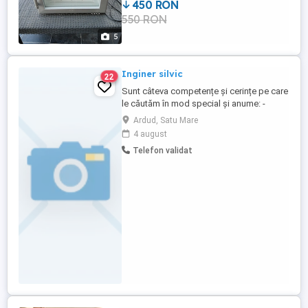
450 RON
550 RON
5
Inginer silvic
22
Sunt câteva competențe și cerințe pe care
le căutăm în mod special și anume: -
absolvent de studii de lungă durată-
Ardud, Satu Mare
Silvicultura , -cunoștințe solide de operare
4 august
PC, -nivel mediu/avansat de operare
Telefon validat
Microsoft Office: Word si Excel, -abilități
de organizare și planificare a timpului și a
sarcinilor, -capacitatea ...