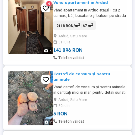
Vand apartament in Ardud
4
Vând apartament in Ardud etajul 1 cu 2
camere, băi, bucatarie și balcon pe strada
Viitorului .
2
2
2118 RON/m
| 67 m
Ardud, Satu Mare
31 iulie
141 896 RON
4
Telefon validat
Cartofi de consum și pentru
animale
Vand cartofi de consum și pentru animale
în cantități mici și mari pentru detali sunati
ma
Ardud, Satu Mare
30 iulie
3 RON
Telefon validat
2