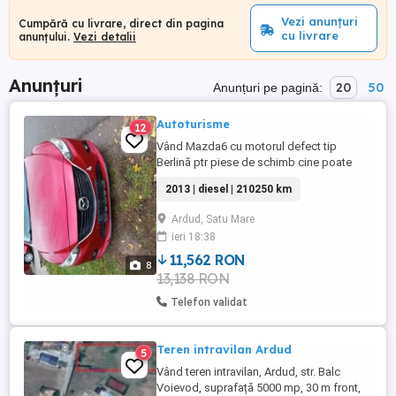
Vezi anunțuri
Cumpără cu livrare, direct din pagina
cu livrare
anunțului.
Vezi detalii
Anunțuri
20
50
Anunțuri pe pagină:
Autoturisme
12
Vând Mazda6 cu motorul defect tip
Berlină ptr piese de schimb cine poate
schimba motorul caroseria arata stare
2013 | diesel | 210250 km
perfectă Euro 6 cauciucuri sânt f bune
gențile as ok schimbător de viteză
Ardud, Satu Mare
manuală
ieri 18:38
11,562 RON
8
13,138 RON
Telefon validat
Teren intravilan Ardud
5
Vând teren intravilan, Ardud, str. Balc
Voievod, suprafață 5000 mp, 30 m front,