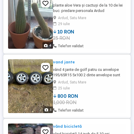
plante aloe Vera și cactuși de la 10 de lei
buc. predare personala Ardud
Ardud, Satu Mare
29 iulie
10 RON
25 RON
4
Telefon validat
vand jante
vând 4 jante de golf patru cu anvelope
195/65R15 5x100 2 dinte anvelope sunt
noi 2 sunt resapate
Ardud, Satu Mare
25 iulie
800 RON
1,000 RON
3
Telefon validat
vănd bicicletă
vând bicicletă 14 inch de 5 10 ani