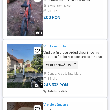
Ardud, Satu Mare
20 iulie
200 RON
1
Vînd cas în Ardud
Vînd cas în oraşul Ardud chear în centru
pe strada florilor nr 8 casa are 85 m2 plus
garaj spațiu de depozitare beci şpaiț fîntîn
2
2
2898 RON/m
| 85 m
teren 14 arii strad foarte liniştit pe o raz de
300m ai şcoal gr dinițe magazine parc
Centru, Ardud, Satu Mare
preț 47000 negociabil se poate vizita
15 iulie
oricînd.
246 332 RON
10
Telefon validat
Vie de vânzare