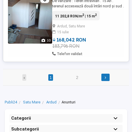
De vânzare : Teren intravilan . 15 Ari .
terenul accesează două întări nord și sud .
Crama este dotată cu : două dormitoare ,
2
2
11 202,8 RON/m
| 15 m
și o terasă la etaj , un beci , bucătărie și
verandă la parter cu intrare separată este
Ardud, Satu Mare
disponibil apă de oraș din vile Satu Mare
15 iulie
și branșamentul pentru curent electric este
...
168,042 RON
10
183,796 RON
Telefon validat
›
‹
1
2
Publi24
Satu Mare
Ardud
Anunturi
Categorii
Subcategorii