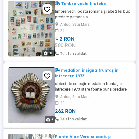
Timbre vechi filatelie
timbre vechi posta romana și alte 2 lei buc
predare personala
Ardud, Satu Mare
29 iulie
2 RON
500 RON
10
Telefon validat
medalion insigna fruntaș in
întrecere 1973
obiect de colecție medalion fruntași in
întrecere 1973 stare foarte buna predare
personala Satu Mare
Ardud, Satu Mare
29 iulie
262 RON
Telefon validat
3
Plante Aloe Vera si cactuși