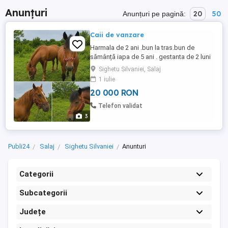
Anunțuri
20
50
Anunțuri pe pagină:
Caii de vanzare
Harmala de 2 ani .bun la tras.bun de
sămânță iapa de 5 ani . gestanta de 2 luni
.bună la tras. mare în pas Foarte cuminți
Sighetu Silvaniei, Salaj
.vin la chemare .Mai multe detalii în privat
1 iulie
sau la telefon
20 000 RON
Telefon validat
3
Publi24
Salaj
Sighetu Silvaniei
Anunturi
Categorii
Subcategorii
Județe