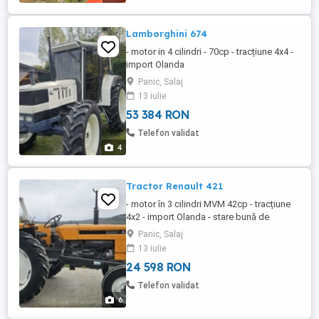
lei. Mai multe detalii ...
Lamborghini 674
- motor in 4 cilindri - 70cp - tracțiune 4x4 -
import Olanda
Panic, Salaj
13 iulie
53 384 RON
Telefon validat
4
Tractor Renault 421
- motor în 3 cilindri MVM 42cp - tracțiune
4x2 - import Olanda - stare bună de
funcționare
Panic, Salaj
13 iulie
24 598 RON
Telefon validat
6