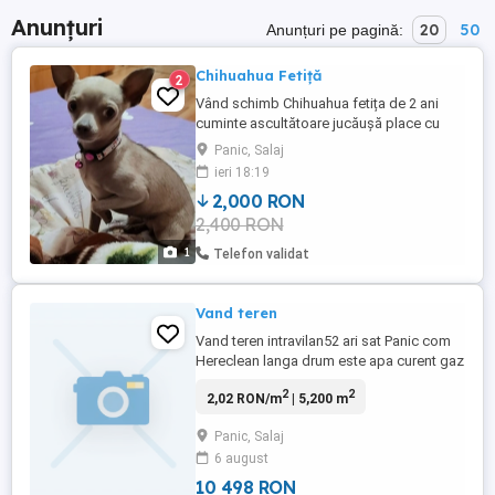
Anunțuri
20
50
Anunțuri pe pagină:
Chihuahua Fetiță
2
Vând schimb Chihuahua fetița de 2 ani
cuminte ascultătoare jucăușă place cu
copii.
Panic, Salaj
ieri 18:19
2,000 RON
2,400 RON
1
Telefon validat
Vand teren
Vand teren intravilan52 ari sat Panic com
Hereclean langa drum este apa curent gaz
canalizare pret 2000euro negociabil nr tel:
2
2
2,02 RON/m
| 5,200 m
Panic, Salaj
6 august
10 498 RON