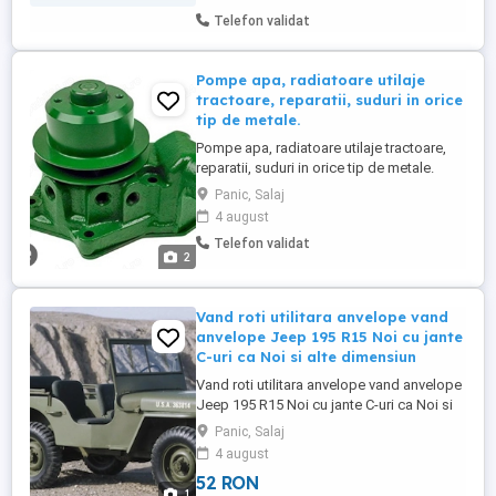
Telefon validat
Pompe apa, radiatoare utilaje
tractoare, reparatii, suduri in orice
tip de metale.
Pompe apa, radiatoare utilaje tractoare,
reparatii, suduri in orice tip de metale.
Panic, Salaj
4 august
Telefon validat
2
Vand roti utilitara anvelope vand
anvelope Jeep 195 R15 Noi cu jante
C-uri ca Noi si alte dimensiun
Vand roti utilitara anvelope vand anvelope
Jeep 195 R15 Noi cu jante C-uri ca Noi si
alte dimensiuni normale sau C, detalii la
Panic, Salaj
telefon telefon nu pe mess. Pret la telefon
4 august
52 RON
1