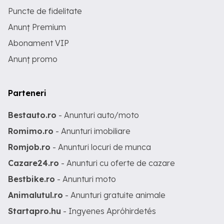
Puncte de fidelitate
Anunț Premium
Abonament VIP
Anunț promo
Parteneri
Bestauto.ro
- Anunturi auto/moto
Romimo.ro
- Anunturi imobiliare
Romjob.ro
- Anunturi locuri de munca
Cazare24.ro
- Anunturi cu oferte de cazare
Bestbike.ro
- Anunturi moto
Animalutul.ro
- Anunturi gratuite animale
Startapro.hu
- Ingyenes Apróhirdetés