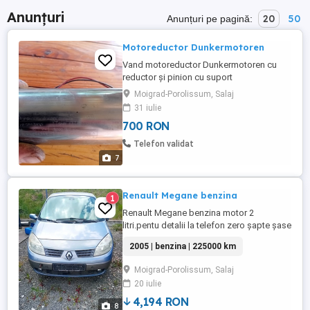
Anunțuri
20
50
Anunțuri pe pagină:
Motoreductor Dunkermotoren
Vand motoreductor Dunkermotoren cu
reductor și pinion cu suport
Moigrad-Porolissum, Salaj
31 iulie
700 RON
Telefon validat
7
Renault Megane benzina
1
Renault Megane benzina motor 2
litri.pentu detalii la telefon zero șapte șase
cinci șapte opt cinci cinci opt trei
2005 | benzina | 225000 km
Moigrad-Porolissum, Salaj
20 iulie
4,194 RON
8