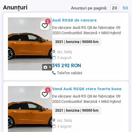
Anunțuri
20
50
Anunțuri pe pagină:
Audi RSQ8 de vanzare
2
De vânzare: Audi RS Q8 An fabricație: 09
2020 Combustibil: Benzină + Mild Hybrid
(MHEV) Motor: 4.0 V8 TFSI Bi-Turbo
2021 | benzina | 90000 km
Putere: 600 CP Cuplu: 800 Nm Cutie de
viteze: Automată Tiptronic, 8 trepte
Iaz, Salaj
Tracțiune: Quattro (4x4 permanent)
3 august
Kilometraj: 90.000 km Culoare: Portocaliu
Interior: ...
393 292 RON
9
Telefon validat
Vand Audi RSQ8 stare foarte buna
1
De vânzare: Audi RS Q8 An fabricație: 09
2020 Combustibil: Benzină + Mild Hybrid
(MHEV) Motor: 4.0 V8 TFSI Bi-Turbo
2021 | benzina | 90000 km
Putere: 600 CP Cuplu: 800 Nm Cutie de
viteze: Automată Tiptronic, 8 trepte
Iaz, Salaj
Tracțiune: Quattro (4x4 permanent)
3 august
Kilometraj: 90.000 km Culoare: portocaliu