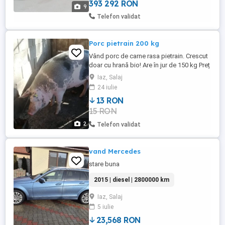
Interior: Piele premium ...
393 292 RON
9
Telefon validat
Porc pietrain 200 kg
Vând porc de carne rasa pietrain. Crescut
doar cu hrană bio! Are în jur de 150 kg Preț
13 lei kg
Iaz, Salaj
24 iulie
13 RON
15 RON
2
Telefon validat
vand Mercedes
stare buna
2015 | diesel | 2800000 km
Iaz, Salaj
5 iulie
23,568 RON