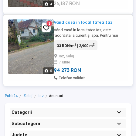
26,187 RON
4
Vând casă în localitatea Iaz
1
Vând casă în localitatea Iaz, este
racordata la curent și apă. Pentru mai
multe detalii sunați :
2
2
33 RON/m
| 2,900 m
Iaz, Salaj
7 iunie
94 273 RON
5
Telefon validat
Publi24
Salaj
Iaz
Anunturi
Categorii
Subcategorii
Județe