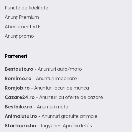
Puncte de fidelitate
Anunț Premium
Abonament VIP
Anunț promo
Parteneri
Bestauto.ro
- Anunturi auto/moto
Romimo.ro
- Anunturi imobiliare
Romjob.ro
- Anunturi locuri de munca
Cazare24.ro
- Anunturi cu oferte de cazare
Bestbike.ro
- Anunturi moto
Animalutul.ro
- Anunturi gratuite animale
Startapro.hu
- Ingyenes Apróhirdetés