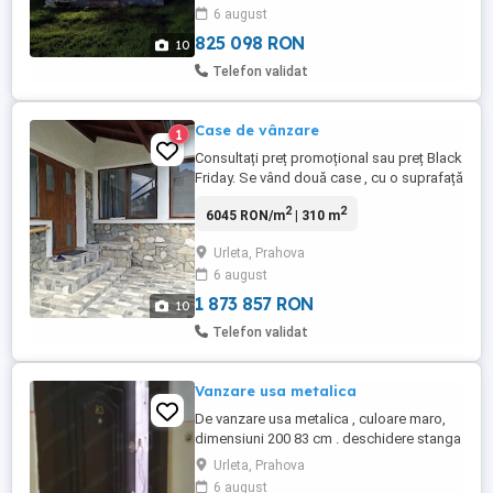
6 august
conducte de apă trase și chiar curent
pentru trifazic ...
825 098 RON
10
Telefon validat
Case de vânzare
1
Consultați preț promoțional sau preț Black
Friday. Se vând două case , cu o suprafață
totală de 310 mp utili, repartizate astfel:
2
2
6045 RON/m
| 310 m
Casă 1 - 4 dormitoare, 2 băi, 2 holuri,
bucătărie, cămară, pod mansardat , living
Urleta, Prahova
generos, cameră tehnică cu 2 centrale noi
6 august
pe lemne și gaze, cameră depozitare și
foișor. Casă ...
1 873 857 RON
10
Telefon validat
Vanzare usa metalica
De vanzare usa metalica , culoare maro,
dimensiuni 200 83 cm . deschidere stanga
.
Urleta, Prahova
6 august