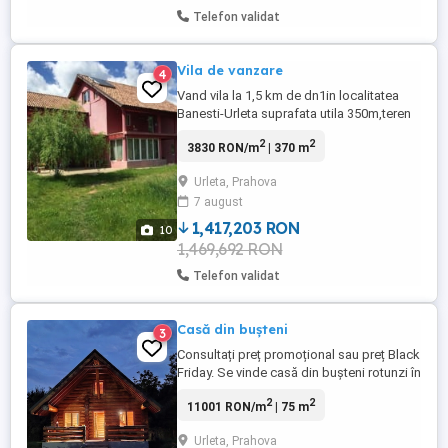
Telefon validat
Vila de vanzare
4
Vand vila la 1,5 km de dn1in localitatea
Banesti-Urleta suprafata utila 350m,teren
aferent 1500,posibilitate extindere toate
2
2
3830 RON/m
| 370 m
utilitatile,constructie 2010 pe cadre
caramida poroterm,tigla italia,jgheaburi
Urleta, Prahova
burlane cupru,panouri solare,incalzire
7 august
centrala si semineu functional.Vila este
compusa din
1,417,203 RON
10
living,bucatarie,2camere,baie,beci ...
1,469,692 RON
Telefon validat
Casă din bușteni
3
Consultați preț promoțional sau preț Black
Friday. Se vinde casă din bușteni rotunzi în
suprafață utilă de 75 mp , cu finisaje
2
2
11001 RON/m
| 75 m
premium situată la Urleta , Jud Prahova ,
într-o parcelă de 1000 mp cu utilități trase
Urleta, Prahova
și pregătită pentru a fi locuită ( două