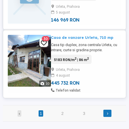
Urleta, Prahova
5 august
146 969 RON
Casa de vanzare Urleta, 710 mp
30
Casa tip duplex, zona centrala Urleta, cu
intrare, curte si gradina proprie.
Deschidere 5 m. Casa este formata din 3
2
2
5183 RON/m
| 86 m
camere (biblioteca, living, dormitor), hol,
antreu, baie, bucatarie. La etaj exista si o
Urleta, Prahova
camera tip mansarda cu acces separat
4 august
prin scari. Exista posibilitatea pentru etaj (
sapa turnata). ...
445 732 RON
10
Telefon validat
›
‹
1
2
3