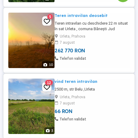
Teren intravilan deosebit
5
Teren intravilan cu deschidere 22 m situat
în sat Urleta , comuna Bănești Jud
Prahova.Are 2000 mp, din care 1300 mp.
Urleta, Prahova
suprafața plană și 700 mp. panta lină. Este
7 august
foarte bine amplasat, având acces rapid
262 770 RON
și direct la DN1, putând ajunge în 50 min la
București cât și în 30 min la Sinaia, în
Telefon validat
condiții de trafic ...
10
vind teren intravilan
12
2500 m, str Belu ,Urleta
Urleta, Prahova
7 august
66 RON
Telefon validat
3