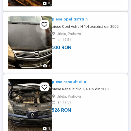
8
piese opel astra h
piese Opel Astra H 1,4 benzină din 2005
Urleta, Prahova
ieri 19:51
100 RON
2
piese renault clio
piese Renault clio 1,4 16v din 2003
Urleta, Prahova
ieri 19:51
526 RON
5