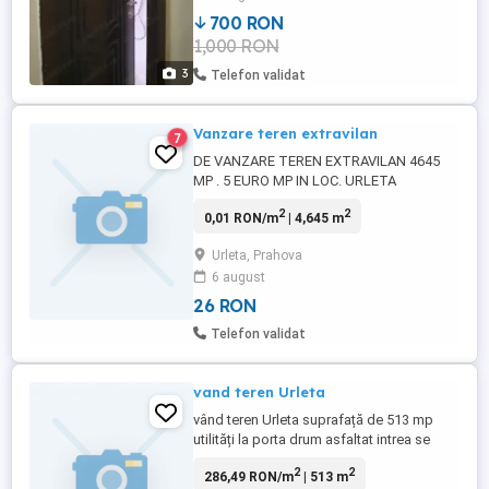
700 RON
1,000 RON
3
Telefon validat
Vanzare teren extravilan
7
DE VANZARE TEREN EXTRAVILAN 4645
MP . 5 EURO MP IN LOC. URLETA
,JUD.PRAHOVA .
2
2
0,01 RON/m
| 4,645 m
Urleta, Prahova
6 august
26 RON
Telefon validat
vand teren Urleta
vând teren Urleta suprafață de 513 mp
utilități la porta drum asfaltat intrea se
face din str Belu împrejmuit. preț fix
2
2
286,49 RON/m
| 513 m