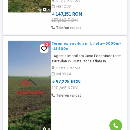
Urleta, Prahova
perfect pentru relaxare, dar și pentru
ieri 12:08
acces rapid la oraș. Pe teren exista o
6
cabanuta ...
147,151 RON
157,662 RON
Telefon validat
Teren extravilan in Urleta--5000m-
2
-18.500e
--Agentia imobiliara Casa Edan vinde teren
extravilan in Urleta, zona aflata in
dezvoltare, pe camp, teren arabil; --
Urleta, Prahova
accesul se face pe drum de pamant; --in
ieri 09:24
zona la aproximativ 200m s-au inceput
97,225 RON
cateva constructii(case); --utilitatile si
110,363 RON
asfaltul sunt la aproximativ 400m; --
S=5000 mp, deschidere la drum ...
Telefon validat
8