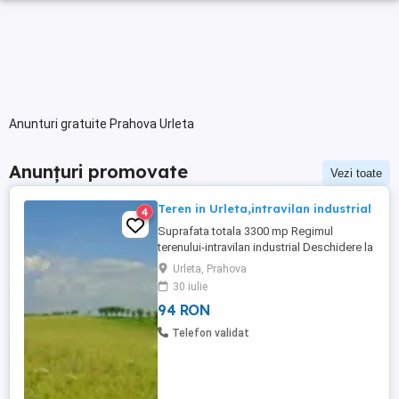
Anunturi gratuite Prahova Urleta
Anunțuri promovate
Vezi toate
Teren in Urleta,intravilan industrial
4
Suprafata totala 3300 mp Regimul
terenului-intravilan industrial Deschidere la
drum asfaltat -16 ml
Urleta, Prahova
Utilitati:apa,gaz,curent electric,iluminat
30 iulie
public Se preteaza pentru
94 RON
hala,depozit,etc Pret-18 euro mp
Telefon validat