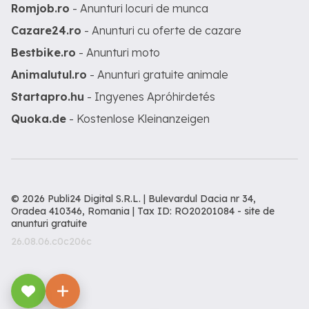
Romjob.ro
- Anunturi locuri de munca
Cazare24.ro
- Anunturi cu oferte de cazare
Bestbike.ro
- Anunturi moto
Animalutul.ro
- Anunturi gratuite animale
Startapro.hu
- Ingyenes Apróhirdetés
Quoka.de
- Kostenlose Kleinanzeigen
© 2026 Publi24 Digital S.R.L. | Bulevardul Dacia nr 34,
Oradea 410346, Romania | Tax ID: RO20201084 -
site de
anunturi gratuite
26.08.06.c0c206c