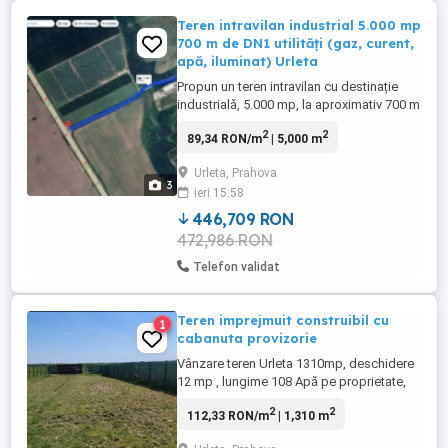
Teren intravilan industrial 5.000 mp
700 m de DN1 utilități (gaz, curent,
apă, iluminat) Urleta
Propun un teren intravilan cu destinație
industrială, 5.000 mp, la aproximativ 700 m
de DN1, în Urleta, într-o zonă activă (cu
2
2
89,34 RON/m
| 5,000 m
hale și logistică în apropiere). Parcela are
deschidere la drum 25 m, formă
Urleta, Prahova
dreptunghiulară și e potrivită pentru o
3
ieri 15:58
construcție industrială (hală, depozitare,
service, parcare). Utilități: ...
446,709 RON
472,986 RON
Telefon validat
Teren imprejmuit construibil cu
1
cabanuta provizorie
Vânzare teren Urleta 1310mp, deschidere
12 mp , lungime 108 Apă pe proprietate,
celelalte utilități in imediata apropiere.
2
2
112,33 RON/m
| 1,310 m
Zona extrem de liniștită și însorită ideal
pentru construcția unei case de vis . Loc