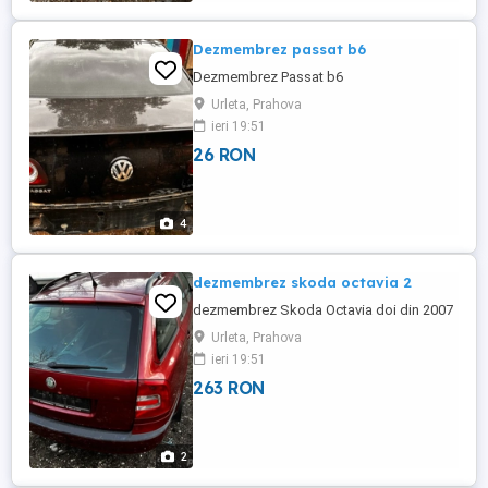
Dezmembrez passat b6
Dezmembrez Passat b6
Urleta, Prahova
ieri 19:51
26 RON
4
dezmembrez skoda octavia 2
dezmembrez Skoda Octavia doi din 2007
Urleta, Prahova
ieri 19:51
263 RON
2