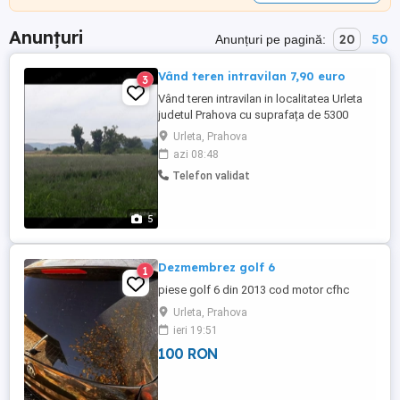
Anunțuri
20
50
Anunțuri pe pagină:
Vând teren intravilan 7,90 euro
3
Vând teren intravilan in localitatea Urleta
judetul Prahova cu suprafața de 5300
mp.Terenul are deschidere de 28
Urleta, Prahova
ml,respectiv 24 ml, utilitățile se află la
azi 08:48
strada.Terenul are toate actele la
Telefon validat
zi.Pret:7.90 euro mp negociabil.Relatii la
nr-ul de telefon:
5
Dezmembrez golf 6
1
piese golf 6 din 2013 cod motor cfhc
Urleta, Prahova
ieri 19:51
100 RON